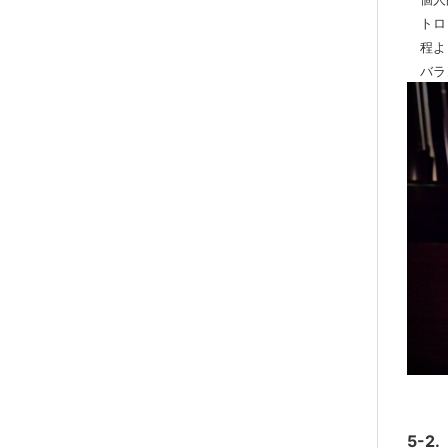
トロ
程よ
バラ
5-