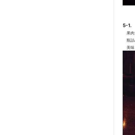
5-
果肉
瓶詰め
美味