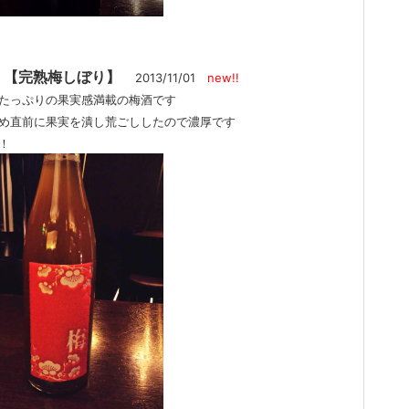
1. 【完熟梅しぼり】
2013/11/01
new!!
たっぷりの果実感満載の梅酒です
直前に果実を潰し荒ごししたので濃厚です
！