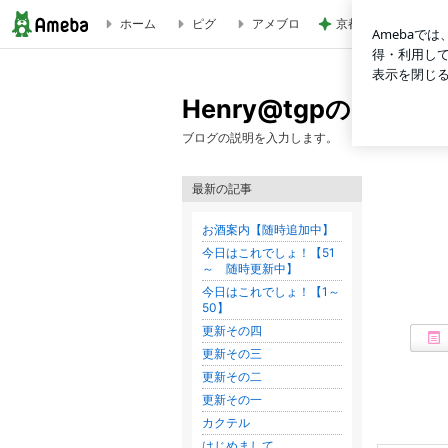
ホーム
ピグ
アメブロ
京都観光で立ち寄り
Henry@tgpのブログ
Henry@tgpのブログ
ブログの説明を入力します。
最新の記事
お酒案内【随時追加中】
今日はこれでしょ！【51
～ 随時更新中】
今日はこれでしょ！【1～
50】
更新その四
更新その三
更新その二
更新その一
カクテル
はじめまして