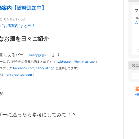
酒案内【随時追加中】
フ
m
2-04 02:17:52
：
”お酒案内”まとめ
なお酒を日々ご紹介
公園にあるバー
より
Henry@tgp
ーにてご紹介中の各種お酒まとめです
（
twitter.com/Henry_at_tgp
）
お気
スブック
facebook.com/henry.at.tgp
と連動してます）
Pは
henry-at-tgp.com
）
加
※
ダーに迷ったら参考にしてみて！？