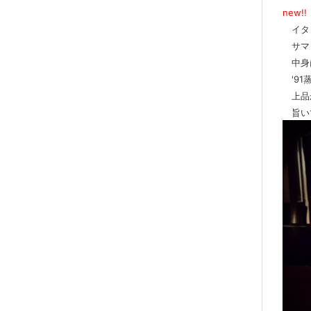
new!!
イタ
サマロ
中身
'91
上品
旨い