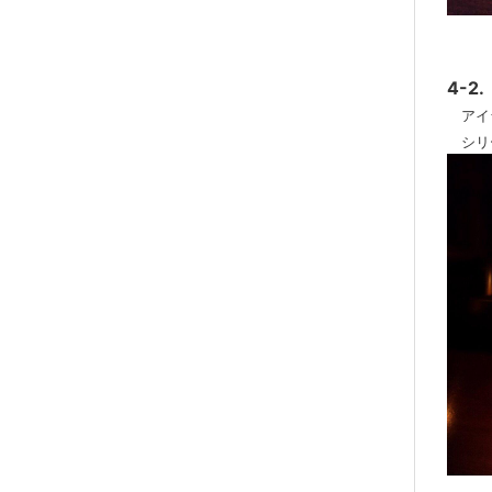
4-
アイ
シリ