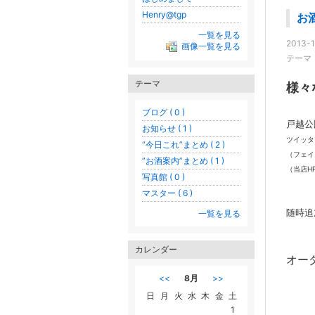
Henry@tgp
お
一覧を見る
2013-1
画像一覧を見る
テーマ
テーマ
様々
ブログ ( 0 )
戸越
お知らせ ( 1 )
ツイッタ
“今日これ”まとめ ( 2 )
（フェイ
”お酒案内”まとめ ( 1 )
（当店H
写真館 ( 0 )
マスター ( 6 )
随時追
一覧を見る
カレンダー
オー
<<
8月
>>
日
月
火
水
木
金
土
1