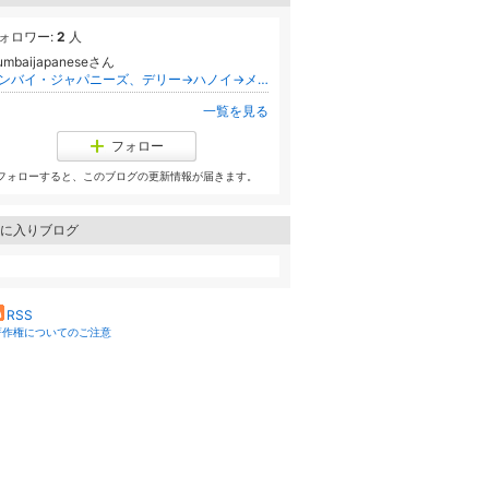
ォロワー:
2
人
umbaijapaneseさん
ムンバイ・ジャパニーズ、デリー→ハノイ→メキシコ・レオン、そしてシカゴへ
一覧を見る
フォロー
フォローすると、このブログの更新情報が届きます。
に入りブログ
RSS
著作権についてのご注意