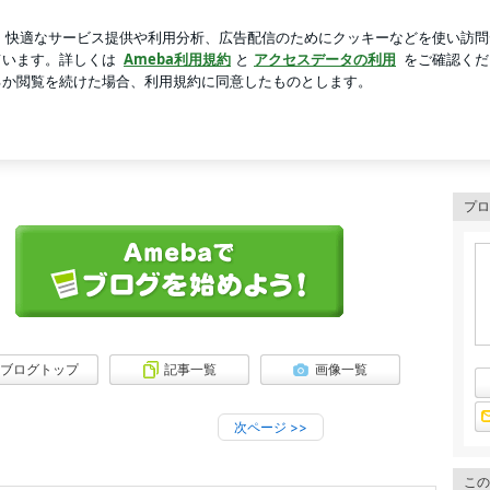
たい和スイーツ
芸能人ブログ
人気ブログ
新規登録
プロ
ブログトップ
記事一覧
画像一覧
次ページ
>>
この