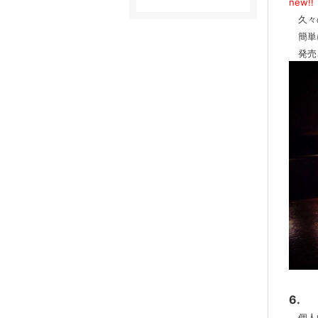
new!!
久々
簡単に
発売さ
6.
個人