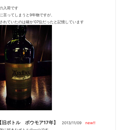
の入荷です
言ってしまうと9年物ですが、
れていたのは確か'07位だったと記憶しています
 【旧ボトル ボウモア17年】
2013/11/09
new!!
的に好きなボトルの一つです