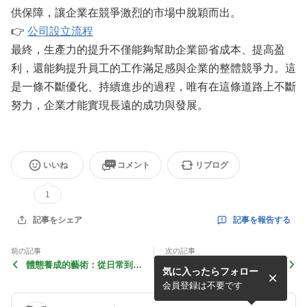
供保障，讓企業在競爭激烈的市場中脫穎而出。
👉
公司設立流程
最終，生產力的提升不僅能夠幫助企業節省成本、提高盈
利，還能夠提升員工的工作滿足感與企業的整體競爭力。這
是一條不斷優化、持續進步的過程，唯有在這條道路上不斷
努力，企業才能實現長遠的成功與發展。
いいね
コメント
リブログ
1
記事を報告する
記事をシェア
前の記事
次の記事
體態養成的藝術：從日常到按
提升生產力：如何在公司設立
気に入ったらフォロー
摩的全方位調整
過程中打造高效能的企業運營
会員登録は不要です