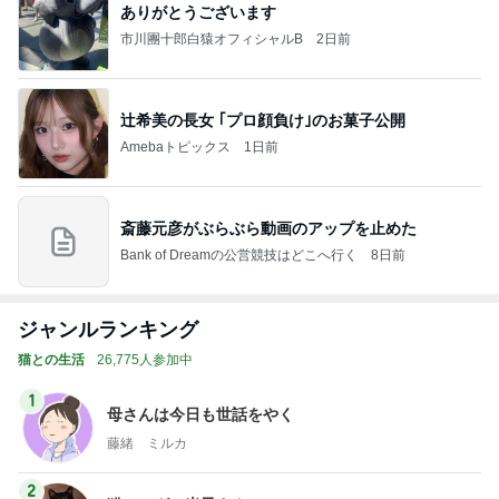
ありがとうございます
市川團十郎白猿オフィシャルB
2日前
辻希美の長女 ｢プロ顔負け｣のお菓子公開
Amebaトピックス
1日前
斎藤元彦がぶらぶら動画のアップを止めた
Bank of Dreamの公営競技はどこへ行く
8日前
ジャンルランキング
猫との生活
26,775人参加中
1
母さんは今日も世話をやく
藤緒 ミルカ
2