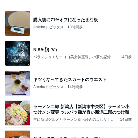
場所「放課後デイサービス」で深刻化する理念と現
実の
立石美津子オフィシャルブログ「テキトー母さんの
1日前
すすめ」Powered by Ameba
家じゃない場所での最高のダラダラ
Amebaトピックス
1日前
記事を読む