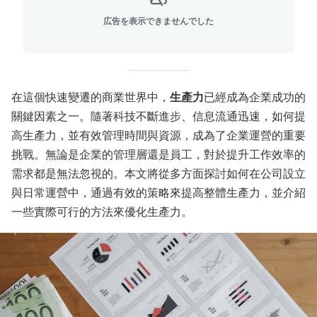
広告を表示できませんでした
在這個快速變遷的商業世界中，
生產力
已經成為企業成功的
關鍵因素之一。隨著科技不斷進步、信息流通迅速，如何提
高生產力，並有效管理時間與資源，成為了企業運營的重要
挑戰。無論是企業的管理層還是員工，對於提升工作效率的
需求都是無法忽視的。本文將從多方面探討如何在公司設立
與日常運營中，通過有效的策略來提高整體生產力，並介紹
一些實際可行的方法來優化生產力。