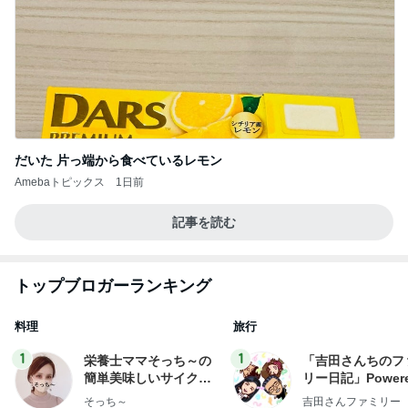
だいた 片っ端から食べているレモン
Amebaトピックス
1日前
記事を読む
トップブロガーランキング
料理
旅行
1
1
栄養士ママそっち～の
「吉田さんちのフ
簡単美味しいサイクル
リー日記」Powere
献立
y Ameba 吉田さ
そっち～
吉田さんファミリー