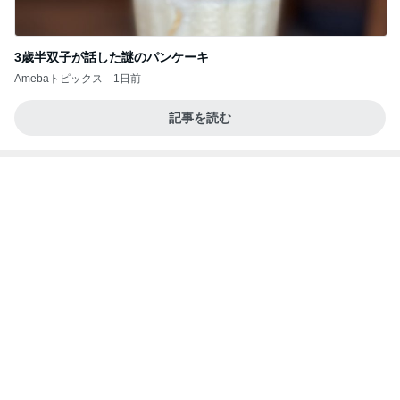
3歳半双子が話した謎のパンケーキ
Amebaトピックス
1日前
記事を読む
モト冬樹 歯ごたえが違う小玉スイカ
Amebaトピックス
2日前
涅槃寂静をゴールに設定することがなぜ大事なの
か、シンボルを受容可能なメッセージとして投げる
ことが
気功師から見たバレエとヒーリングのコツ～「まと
3日前
いのば」ブログ
購入後に71%オフになったまな板
Amebaトピックス
18時間前