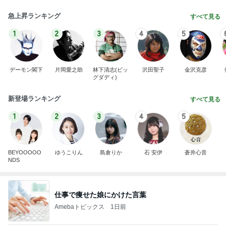
急上昇ランキング
すべて見る
1
2
3
4
5
デーモン閣下
片岡愛之助
林下清志(ビッ
沢田聖子
金沢克彦
グダディ)
新登場ランキング
すべて見る
1
2
3
4
5
BEYOOOOO
ゆうこりん
島倉りか
石 安伊
蒼井心音
NDS
仕事で痩せた娘にかけた言葉
Amebaトピックス
1日前