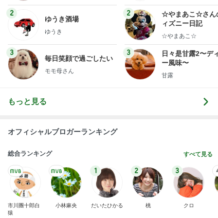
ミリーオフィシャ
ログ
2
2
☆やまあこ☆さん
ゆうき酒場
ィズニー日記
ゆうき
☆やまあこ☆
3
3
日々是甘露2〜デ
毎日笑顔で過ごしたい
ー風味〜
モモ母さん
甘露
もっと見る
オフィシャルブロガーランキング
総合ランキング
すべて見る
1
2
3
市川團十郎白
小林麻央
だいたひかる
桃
クロ
猿