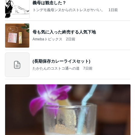
義母は観念した？
トンデモ義母ンヌからのストレスがヤバい。
1日前
母も気に入った終売する人気下地
Amebaトピックス
2日前
(長期保存カレーライスセット)
たかたんのコストコ通への道
7日前