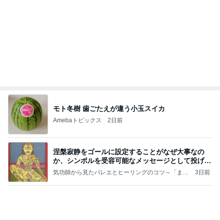
NISA①(;'∀')
パラスジュエリー（白美女神宝珠）の夢の記録
14日前
（続編）
キツくなってきたスカートのウエスト
Amebaトピックス
14時間前
ラーメン二郎 新潟店【新潟市中央区】ラーメン小
つけメン変更 ツルパツ麺が旨い新潟二郎のつけ麺
主に新潟グルメとラーメン食べ歩きのよしなしご
14日前
と
義父や祖母の入退で出た身体の疲れ
Amebaトピックス
2日前
良心的な事業所ほど経営は苦しく、障害ある子の居