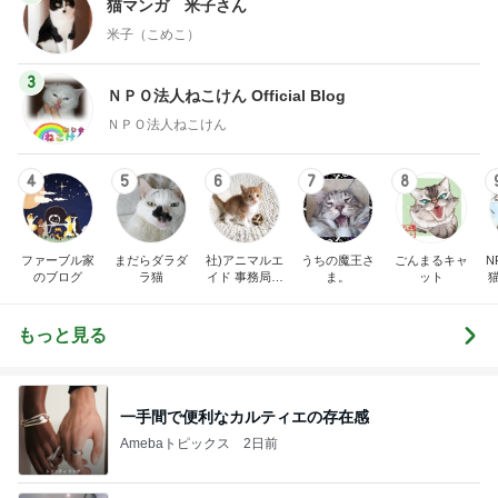
猫マンガ 米子さん
米子（こめこ）
3
ＮＰＯ法人ねこけん Official Blog
ＮＰＯ法人ねこけん
4
5
6
7
8
ファーブル家
まだらダラダ
社)アニマルエ
うちの魔王さ
ごんまるキャ
N
のブログ
ラ猫
イド 事務局＆
ま。
ット
みんなの日記
もっと見る
一手間で便利なカルティエの存在感
Amebaトピックス
2日前