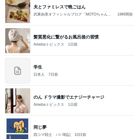
夫とファミレスで晩ごはん
武東由美オフィシャルブログ「MOTOちゃんと
18時間前
のはっぴぃな毎日」Powered by Ameba
髪質悪化に繋がるお風呂後の習慣
Amebaトピックス
1日前
学生
日本人
7日前
のん ドラマ撮影でエナジーチャージ
Amebaトピックス
1日前
同じ夢
四コマ戦士 パパ戦記
10日前