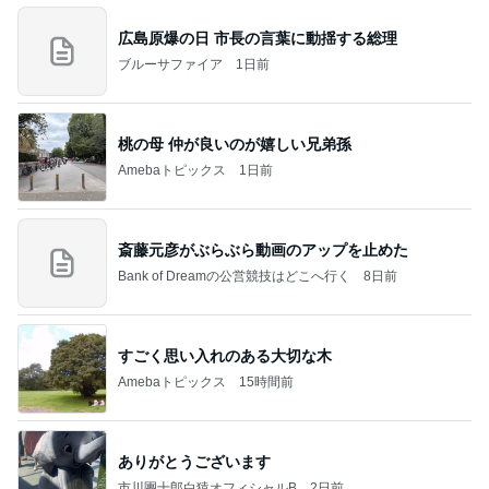
広島原爆の日 市長の言葉に動揺する総理
ブルーサファイア
1日前
桃の母 仲が良いのが嬉しい兄弟孫
Amebaトピックス
1日前
斎藤元彦がぶらぶら動画のアップを止めた
Bank of Dreamの公営競技はどこへ行く
8日前
すごく思い入れのある大切な木
Amebaトピックス
15時間前
ありがとうございます
市川團十郎白猿オフィシャルB
2日前