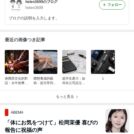
helen3699のブログ
フォロー
helen3699
ブログの説明を入力します。
最近の画像つき記事
身體與文化的對
體態養成的藝
提升生產力：如
1
話：台中按摩文
術：從日常到按
何在公司設立過
化的深層意義
摩的全方位調整
程中打造高效能
的企業運營
もっと見る
ABEMA
「体にお気をつけて」松岡茉優 喜びの
報告に祝福の声