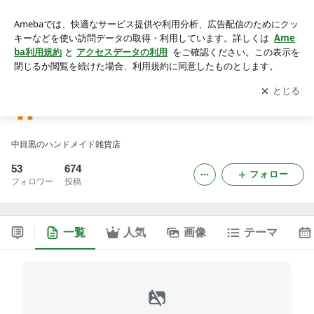
ハイジnews
アプリをダウンロードして
ブログの更新通知
を受け取りまし
開く
ょう。
ハイジnews
中目黒のハンドメイド雑貨店
53
674
フォロー
フォロワー
投稿
一覧
人気
画像
テーマ