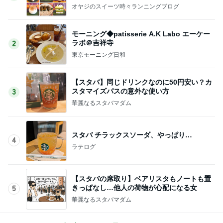
オヤジのスイーツ時々ランニングブログ
モーニング◆patisserie A.K Labo エーケー
ラボ＠吉祥寺
2
東京モーニング日和
【スタバ】同じドリンクなのに50円安い？カ
スタマイズパスの意外な使い方
3
華麗なるスタバマダム
スタバ チラックスソーダ、やっぱり…
4
ラテログ
【スタバの席取り】ベアリスタもノートも置
きっぱなし…他人の荷物が心配になる女
5
華麗なるスタバマダム