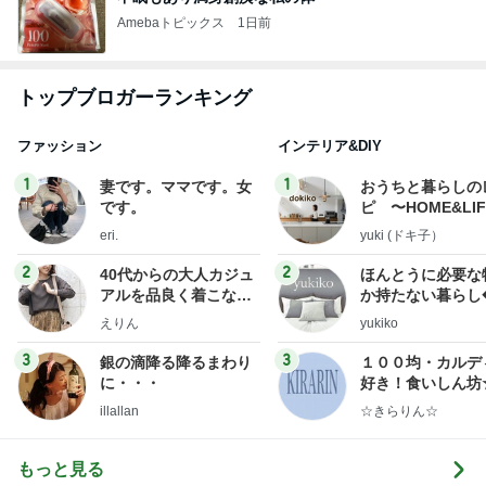
Amebaトピックス
1日前
トップブロガーランキング
ファッション
インテリア&DIY
1
1
妻です。ママです。女
おうちと暮らしの
です。
ピ 〜HOME&LI
eri.
yuki (ドキ子）
2
2
40代からの大人カジュ
ほんとうに必要な
アルを品良く着こなす
か持たない暮らし
ファッションブログ
ep Life Simple
えりん
yukiko
ンテリアのきろく
3
3
銀の滴降る降るまわり
１００均・カルデ
に・・・
好き！食いしん坊
らりん☆のブログ
illallan
☆きらりん☆
もっと見る