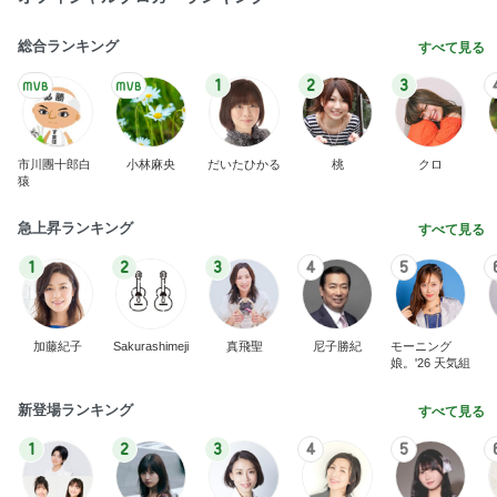
総合ランキング
すべて見る
1
2
3
市川團十郎白
小林麻央
だいたひかる
桃
クロ
猿
急上昇ランキング
すべて見る
1
2
3
4
5
加藤紀子
Sakurashimeji
真飛聖
尼子勝紀
モーニング
娘。'26 天気組
新登場ランキング
すべて見る
1
2
3
4
5