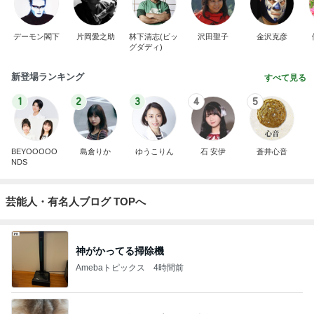
デーモン閣下
片岡愛之助
林下清志(ビッ
沢田聖子
金沢克彦
グダディ)
新登場ランキング
すべて見る
1
2
3
4
5
BEYOOOOO
島倉りか
ゆうこりん
石 安伊
蒼井心音
NDS
芸能人・有名人ブログ TOPへ
神がかってる掃除機
Amebaトピックス
4時間前