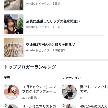
Amebaトピックス
1日前
店員に感謝したリップの色味間違い
Amebaトピックス
1日前
交通費3万円の受け取りを断る父
Amebaトピックス
18時間前
トップブロガーランキング
美容
ファッション
1
1
（旧アカウント）エマ
妻です。ママです
ブログ【アラフォー会
です。
社売却セカンドライ
エマの日記
eri.
フ】
2
2
リトルミニマリストの
40代からの大人