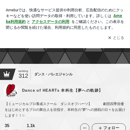
Dance of HEARTs 本科生【夢への軌跡】
アプリをダウンロードして
ブログの更新通知
を受け取りまし
開く
ょう。
ranking
ダンス・バレエジャンル
312
Dance of HEARTs 本科生【夢への軌跡】
【ミュージカルプロ養成スクール ダンスオブハーツ】 劇団四季俳優
をはじめとするプロの舞台人を目指す、本科生の”夢”への挑戦の日々をお届け
します！！✨
35
1.1k
フォロー