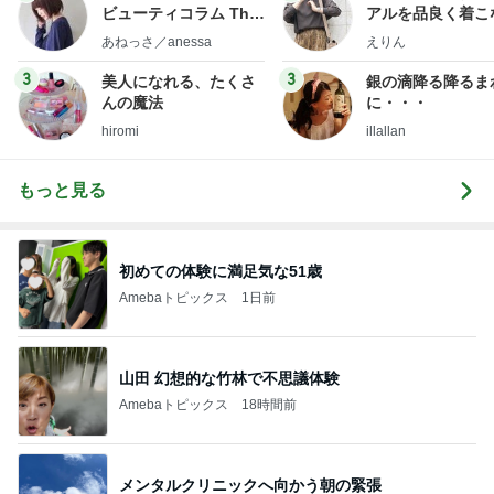
ビューティコラム The
アルを品良く着こ
little minimalist's bea
ファッションブロ
あねっさ／anessa
えりん
uty colum
3
3
美人になれる、たくさ
銀の滴降る降るま
んの魔法
に・・・
hiromi
illallan
もっと見る
初めての体験に満足気な51歳
Amebaトピックス
1日前
山田 幻想的な竹林で不思議体験
Amebaトピックス
18時間前
メンタルクリニックへ向かう朝の緊張