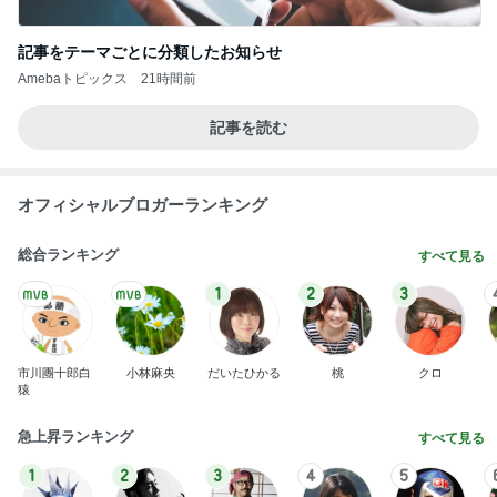
記事をテーマごとに分類したお知らせ
Amebaトピックス
21時間前
記事を読む
オフィシャルブロガーランキング
総合ランキング
すべて見る
1
2
3
市川團十郎白
小林麻央
だいたひかる
桃
クロ
猿
急上昇ランキング
すべて見る
1
2
3
4
5