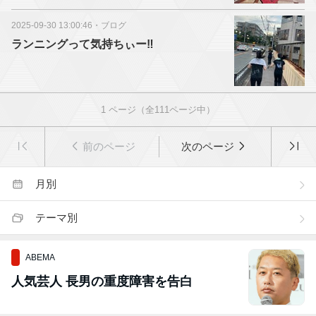
2025-09-30 13:00:46
・
ブログ
ランニングって気持ちぃー‼️
1
ページ（全
111
ページ中）
前のページ
次のページ
月別
テーマ別
ABEMA
人気芸人 長男の重度障害を告白