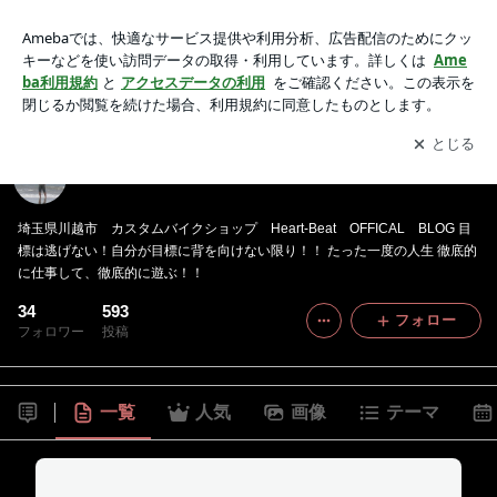
株式会社PRINCE GLOBAL Heart-Beat代表ブログ
アプリをダウンロードして
ブログの更新通知
を受け取りまし
開く
ょう。
株式会社PRINCE GLOBAL Heart-Beat代表ブログ
埼玉県川越市 カスタムバイクショップ Heart-Beat OFFICAL BLOG 目
標は逃げない！自分が目標に背を向けない限り！！ たった一度の人生 徹底的
に仕事して、徹底的に遊ぶ！！
34
593
フォロー
フォロワー
投稿
一覧
人気
画像
テーマ