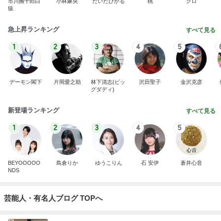
市川團十郎白
小林麻央
だいたひかる
桃
クロ
猿
急上昇ランキング
すべて見る
1
2
3
4
5
デーモン閣下
片岡愛之助
林下清志(ビッ
沢田聖子
金沢克彦
グダディ)
新登場ランキング
すべて見る
1
2
3
4
5
BEYOOOOO
島倉りか
ゆうこりん
石 安伊
蒼井心音
NDS
芸能人・有名人ブログ TOPへ