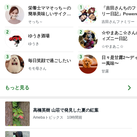
1
1
栄養士ママそっち～の
「吉田さんちのフ
簡単美味しいサイクル
リー日記」Powere
献立
y Ameba 吉田さ
そっち～
吉田さんファミリー
ミリーオフィシャ
ログ
2
2
☆やまあこ☆さん
ゆうき酒場
ィズニー日記
ゆうき
☆やまあこ☆
3
3
日々是甘露2〜デ
毎日笑顔で過ごしたい
ー風味〜
モモ母さん
甘露
もっと見る
高橋英樹 山荘で発見した夏の紅葉
Amebaトピックス
10時間前