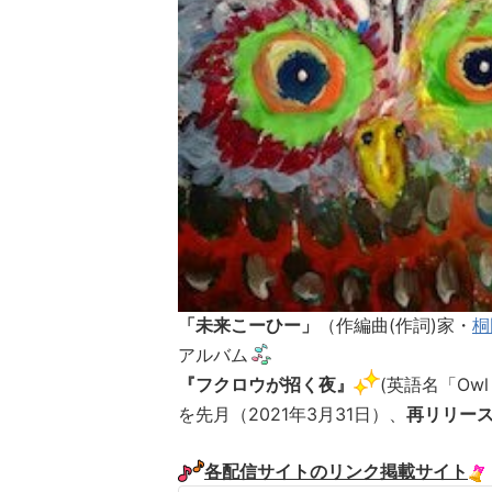
「未来こーひー」
（作編曲(作詞)家・
桐
アルバム
『フクロウが招く夜』
(英語名「Owl a
を先月（2021年3月31日）、
再リリー
各配信サイトのリンク掲載サイト