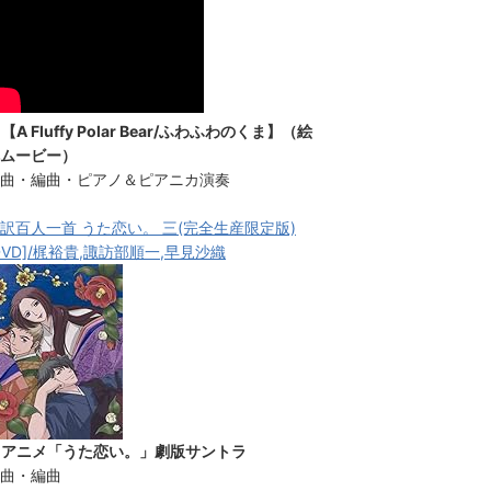
【A Fluffy Polar Bear/ふわふわのくま】（絵
ムービー）
曲・編曲・ピアノ＆ピアニカ演奏
訳百人一首 うた恋い。 三(完全生産限定版)
DVD]/梶裕貴,諏訪部順一,早見沙織
★アニメ「うた恋い。」劇版サントラ
曲・編曲