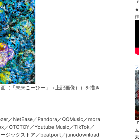
『
★
作
フ
ト画（「未来こーひー」（上記画像））を描き
ezer／NetEase／Pandora／QQMusic／mora
『
ox／OTOTOY／Youtube Music／TikTok／
ム
ジックストア／beatport／junodownload
未