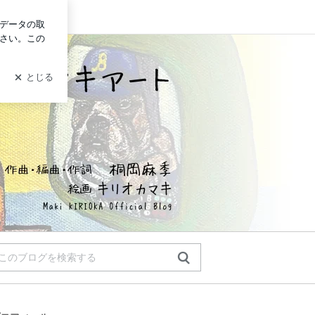
ログイン
ホっとひといき
作曲•編