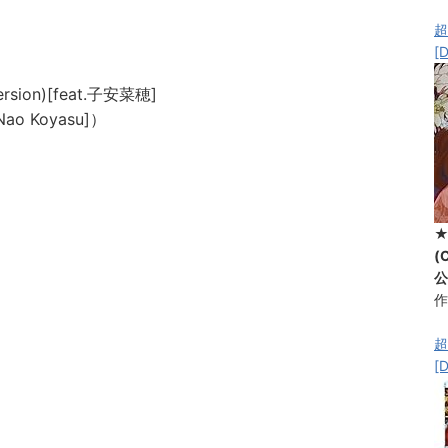
超
[
sion)[feat.子安菜穂]
Nao Koyasu]）
(
公
作
超
[