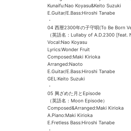
Kunaifu:Nao Koyasu&Keito Suzuki
E.Guitar/E.Bass:Hiroshi Tanabe
・
04 西暦2300年の子守唄(To Be Born Ver
（英語名：Lullaby of A.D.2300 [feat. 
Vocal:Nao Koyasu
Lyrics:Wonder Fruit
Composed:Maki Kirioka
Arranged:Naoto
E.Guitar/E.Bass:Hiroshi Tanabe
GEL:Keito Suzuki
・
05 興ざめた月とEpisode
（英語名：Moon Episode）
Composed&Arranged:Maki Kirioka
A.Piano:Maki Kirioka
E.Fretless Bass:Hiroshi Tanabe
・