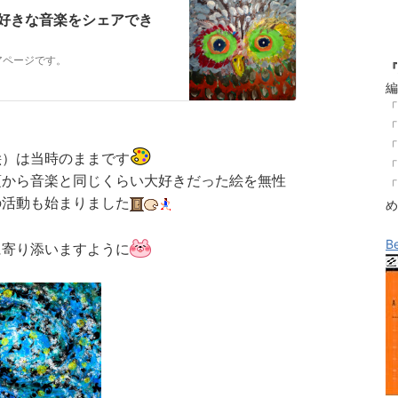
| 好きな音楽をシェアでき
アページです。
『
編
「
「
「
絵）は当時のままです
「
頃から音楽と同じくらい大好きだった絵を無性
「
の活動も始まりました
め
B
に寄り添いますように