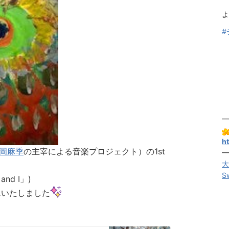
よ
#
━
ht
岡麻季
の主宰による音楽プロジェクト）の1st
━
大
S
nd I」)
ス
いたしました