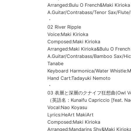
Arranged:Bulu O French&Maki Kirioka
A.Guitar/Contrabass/Tenor Sax/Flute
・
02 River Ripple
Voice:Maki Kirioka
Composed:Maki Kirioka
Arranged:Maki Kirioka&Bulu O French
A.Guitar/Contrabass/Bamboo Sax/Hich
Tanabe
Keyboard Harmonica/Water Whistle:Ma
Hand Cart:Tadayuki Nemoto
・
03 表層と深層のクナイフ狂想曲(Owl Vers
（英語名：Kunaifu Capriccio [feat. Na
Vocal:Nao Koyasu
Lyrics:HeArt MakiArt
Composed:Maki Kirioka
Arranged:Mandarins Shy&Maki Kiriok