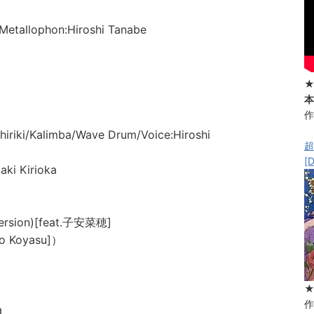
/Metallophon:Hiroshi Tanabe
★
本
作
iriki/Kalimba/Wave Drum/Voice:Hiroshi
超
[
ki Kirioka
ion)[feat.子安菜穂]
o Koyasu]）
作
a