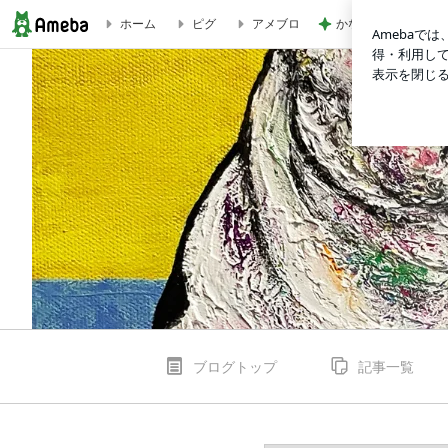
かなりびっくりした1
ホーム
ピグ
アメブロ
【再リリース】アルバム『フクロウが招く夜』by.「未来こー
ブログトップ
記事一覧