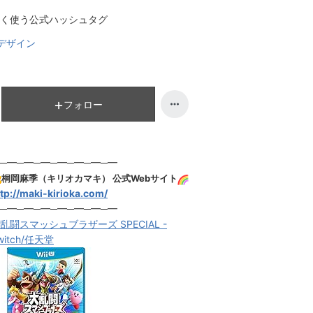
ン
ン
く使う公式ハッシュタグ
グ
キ
下
ン
デザイン
降
グ
下
降
フォロー
─━─━─━─━─━─━─━
桐岡麻季（キリオカマキ） 公式Webサイト
tp://maki-kirioka.com/
─━─━─━─━─━─━─━
乱闘スマッシュブラザーズ SPECIAL -
witch/任天堂