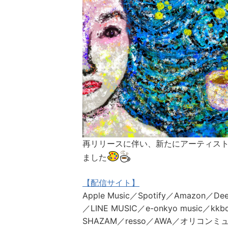
再リリースに伴い、新たにアーティス
ました
【配信サイト】
Apple Music／Spotify／Amazon／De
／LINE MUSIC／e-onkyo music／kkb
SHAZAM／resso／AWA／オリコンミュー