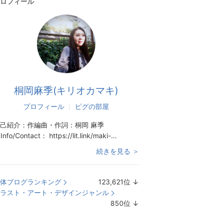
ロフィール
桐岡麻季(キリオカマキ)
プロフィール
ピグの部屋
己紹介：
作編曲・作詞：桐岡 麻季
nfo/Contact： https://lit.link/maki-...
続きを見る ＞
体ブログランキング
123,621
位
↓
ラ
ラスト・アート・デザインジャンル
ン
850
位
↓
キ
ラ