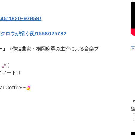
8/4511820-97959/
bum/フクロウが招く夜/1558025782
大
ー」
（作編曲家・桐岡麻季の主宰による音楽プ
更
）
マキアート)）
ai Coffee〜
『
編
「
「