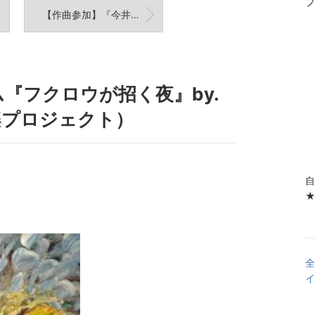
プ
【作曲参加】『今井麻美 Winter Live Flow of time』DVD&Blu-ray
『フクロウが招く夜』by.
楽プロジェクト）
自
★I
全
イ