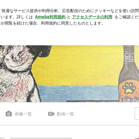
500円のガチャ
芸能人ブログ
人気ブログ
新規登録
ひー」（音楽プロジェクト） | ホっとひといきマキアート
画像一覧
動画一覧