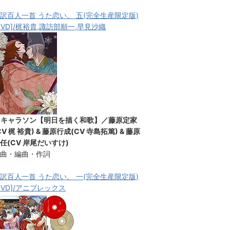
訳百人一首 うた恋い。 五(完全生産限定版)
DVD]/梶裕貴,諏訪部順一,早見沙織
★キャラソン【明日を描く和歌】／藤原定家
CV 梶 裕貴) & 藤原行成(CV 寺島拓篤) & 藤原
任(CV 岸尾だいすけ)
曲・編曲・作詞
訳百人一首 うた恋い。 一(完全生産限定版)
DVD]/アニプレックス