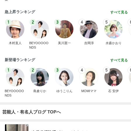
急上昇ランキング
すべて見る
1
2
3
4
5
木村直人
BEYOOOOO
美川憲一
吉岡淳
水森かおり
NDS
新登場ランキング
すべて見る
1
2
3
4
5
BEYOOOOO
島倉りか
ゆうこりん
MOMIママ
石 安伊
NDS
芸能人・有名人ブログ TOPへ