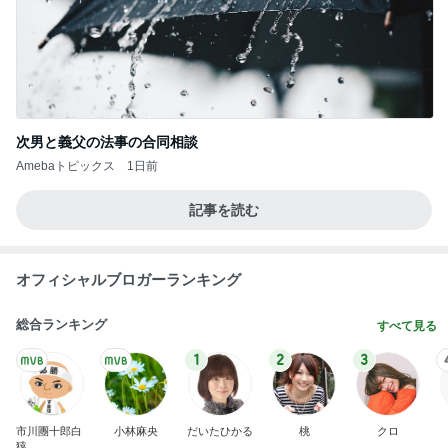
次男と義父の法事の合同相談
Amebaトピックス
1日前
記事を読む
オフィシャルブロガーランキング
総合ランキング
すべて見る
1
2
3
市川團十郎白
小林麻央
だいたひかる
桃
クロ
猿