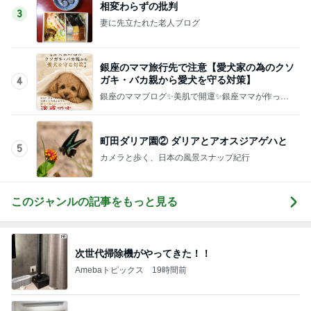
相変わらずの批判
3
妻に先立たれた老人ブログ
銀座のママ旅行先で注意【愛犬家の為のクソ
ガキ・バカ親から愛犬を守る対策】
4
銀座のママブログ✨美肌で開運✨銀座ママが作った
化粧品✨銀座クラブ高嶋25歳で開店✨高嶋りえ子
お着物でエルメス バーキン コーデ
町田ダリア園② ダリアとアオスジアゲハと
5
カメラと歩く、日本の風景スナップ紀行
このジャンルの記事をもっと見る
次世代掃除機がやってきた！！
Amebaトピックス
19時間前