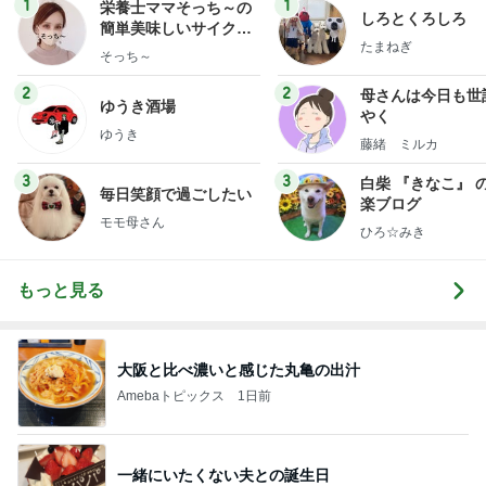
1
1
栄養士ママそっち～の
しろとくろしろ
簡単美味しいサイクル
たまねぎ
献立
そっち～
2
2
母さんは今日も世
ゆうき酒場
やく
ゆうき
藤緒 ミルカ
3
3
白柴 『きなこ』 
毎日笑顔で過ごしたい
楽ブログ
モモ母さん
ひろ☆みき
もっと見る
大阪と比べ濃いと感じた丸亀の出汁
Amebaトピックス
1日前
一緒にいたくない夫との誕生日