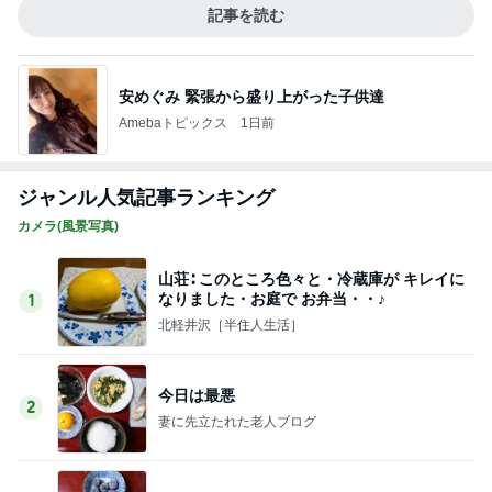
記事を読む
安めぐみ 緊張から盛り上がった子供達
Amebaトピックス
1日前
ジャンル人気記事ランキング
カメラ(風景写真)
山荘∶ このところ色々と・冷蔵庫が キレイに
なりました・お庭で お弁当・・♪
1
北軽井沢［半住人生活］
今日は最悪
2
妻に先立たれた老人ブログ