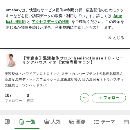
【青森市】温活整体サロン healingHouse I'O - ヒーリングハウ
ス イオ【女性専用サロン】
アプリをダウンロードして
ブログの更新通知
を受け取りまし
開く
ょう。
ブログ
HOME
メニュー
ご予約・お問合せ
【青森市】温活整体サロン healingHouse I'O - ヒー
リングハウス イオ【女性専用サロン】
美容整体・ハワイアンロミロミ ホリスティカルハーブテント®北東北初導入
高濃度炭酸デトックスフェイシャル北東北初導入 目の温泉★ネトラバスティ
光触媒ビーワンヘッドスパ
107
0
フォロー
フォロワー
投稿
一覧
人気
画像
テーマ