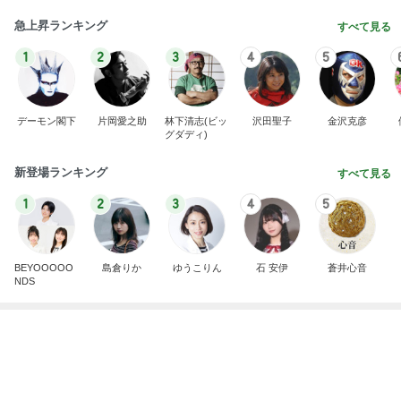
聖徳太子になりたいと思う夏休み
Amebaトピックス
22時間前
記事を読む
まさかの首が詰まった服での熱中症
Amebaトピックス
16時間前
高騰し注文できなくなった帆立
Amebaトピックス
24時間前
事務作業中に落ち着くスクイーズ
Amebaトピックス
1日前