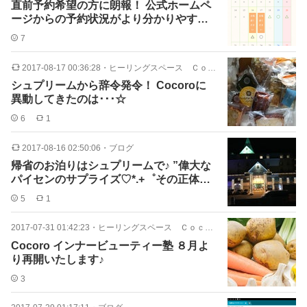
直前予約希望の方に朗報！ 公式ホームペ
ージからの予約状況がより分かりやすく
なりました♪
7
2017-08-17 00:36:28
・
ヒーリングスペース Ｃｏｃｏｒｏ
シュプリームから辞令発令！ Cocoroに
異動してきたのは･･･☆
6
1
2017-08-16 02:50:06
・
ブログ
帰省のお泊りはシュプリームで♪ ”偉大な
パイセンのサプライズ♡*.+゜その正体
は…！？”
5
1
2017-07-31 01:42:23
・
ヒーリングスペース Ｃｏｃｏｒｏ
Cocoro インナービューティー塾 ８月よ
り再開いたします♪
3