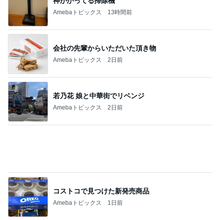
想像より3cm小さい本革の長財布
Amebaトピックス
1日前
帰宅後に座った瞬間の寝落ち
Amebaトピックス
1日前
解雇され謝罪なくヘラヘラな上司
Amebaトピックス
10時間前
渡辺美奈代 差し入れのあんみつ
Amebaトピックス
21時間前