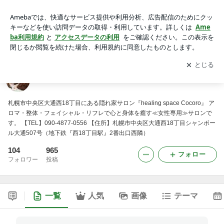
cocoroのブログ
アプリをダウンロードして
ブログの更新通知
を受け取りまし
開く
ょう。
cocoroのブログ
札幌市中央区大通西18丁目にある隠れ家サロン『healing space Cocoro』 ア
ロマ・整体・フェイシャル・リフレで心と身体を癒す≪女性専用≫サロンで
す。 【TEL】090-4877-0556 【住所】札幌市中央区大通西18丁目シャンボー
ル大通507号（地下鉄『西18丁目駅』2番出口西隣）
104
965
フォロー
フォロワー
投稿
一覧
人気
画像
テーマ