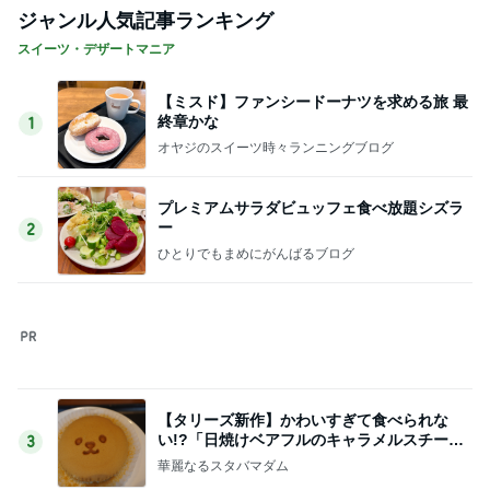
店員に感謝したリップの色味間違い
Amebaトピックス
13時間前
思ったより硬くなかった久々の品
Amebaトピックス
21時間前
家族旅行の帰り道に起きた出来事
Amebaトピックス
1日前