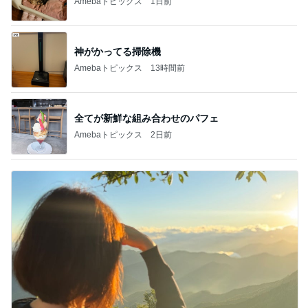
1
2
3
4
5
BEYOOOOO
島倉りか
ゆうこりん
石 安伊
蒼井心音
NDS
芸能人・有名人ブログ TOPへ
神がかってる掃除機
Amebaトピックス
13時間前
会社の先輩からいただいた頂き物
Amebaトピックス
2日前
若乃花 娘と中華街でリベンジ
Amebaトピックス
2日前