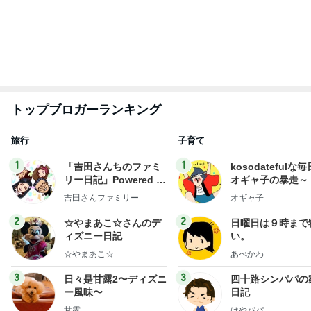
もっと見る
長男が脅された公立中の学級崩壊
Amebaトピックス
1日前
だいた 大好きだった母の弁当写真
Amebaトピックス
1日前
モト冬樹 帰宅後の愛犬たちの様子
Amebaトピックス
1日前
神がかってる掃除機
Amebaトピックス
13時間前