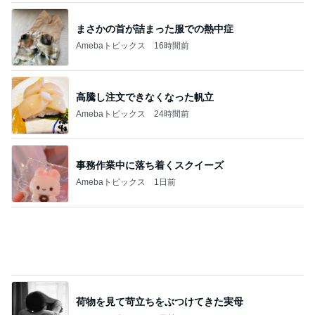
ジャンル人気記事ランキング
スイーツ・デザートマニア
【ミスド】ファンシードーナツを求める旅 最
終章かな
1
オヤジのスイーツ時々ランニングブログ
プレミアムサラダビュッフェ食べ放題シズラ
ー
2
ひとりでもまめにがんばるブログ
【タリーズ新作】かわいすぎて食べられな
い!?「日焼けベアフルのキャラメルスチーム
3