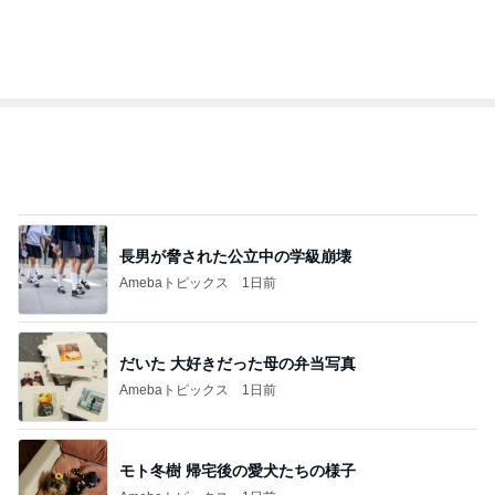
オフィシャルブロガーランキング
総合ランキング
すべて見る
1
2
3
市川團十郎白
小林麻央
だいたひかる
桃
クロ
猿
急上昇ランキング
すべて見る
1
2
3
4
5
デーモン閣下
片岡愛之助
林下清志(ビッ
沢田聖子
金沢克彦
グダディ)
新登場ランキング
すべて見る