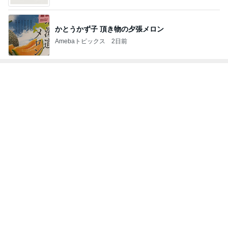
かとうかず子 頂き物の夕張メロン
Amebaトピックス
2日前
トップブロガーランキング
旅行
子育て
1
1
「吉田さんちのファミ
kosodatefulな毎
リー日記」Powered b
オギャ子の暴走～
y Ameba 吉田さんファ
吉田さんファミリー
オギャ子
ミリーオフィシャルブ
ログ
2
2
☆やまあこ☆さんのデ
日曜日は９時まで
ィズニー日記
い。
☆やまあこ☆
あべかわ
3
3
日々是甘露2〜ディズニ
四十路シンパパの
ー風味〜
日記
甘露
はやパパ