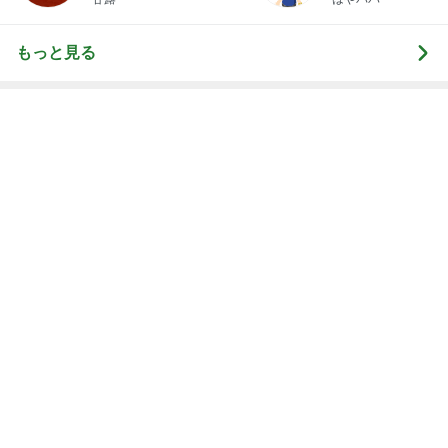
全てが新鮮な組み合わせのパフェ
Amebaトピックス
2日前
水森かおり 早起きし見に行った絶景
Amebaトピックス
1日前
記事を読む