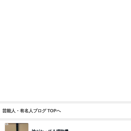
荷物を見て苛立ちをぶつけてきた実母
Amebaトピックス
1日前
嬉しくなったアトラクションの再開
Amebaトピックス
2日前
記事を読む