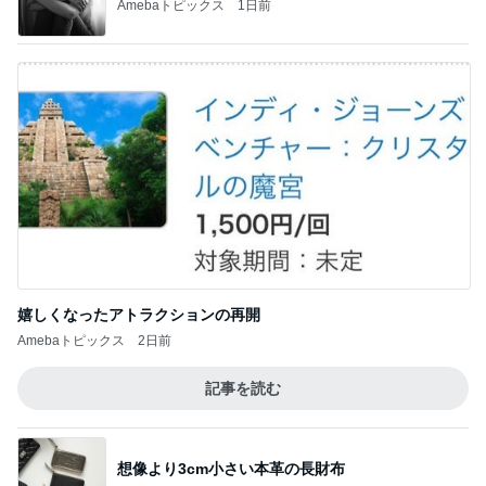
ケーキ」を実食
華麗なるスタバマダム
モーニング◆猿田彦珈琲 調布焙煎ホール＠調
布
4
東京モーニング日和
泉屋東京店 麹町本店限定♪初の『クッキーの
詰め放題』に参加！！
5
東京モーニング日和
このジャンルの記事をもっと見る
次世代掃除機がやってきた！！
Amebaトピックス
13時間前
二女からプレゼントされたCOACHの財布