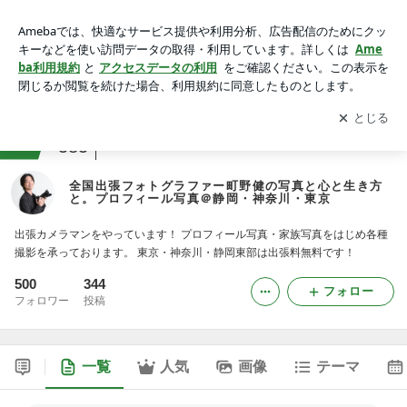
全国出張フォトグラファー町野健の写真と心と生き方と。プロ
フィール写真＠静岡・神奈川・東京
アプリをダウンロードして
ブログの更新通知
を受け取りまし
開く
ょう。
ranking
カメラ(ポートレート)ジャンル
585
全国出張フォトグラファー町野健の写真と心と生き方
と。プロフィール写真＠静岡・神奈川・東京
出張カメラマンをやっています！ プロフィール写真・家族写真をはじめ各種
撮影を承っております。 東京・神奈川・静岡東部は出張料無料です！
500
344
フォロー
フォロワー
投稿
一覧
人気
画像
テーマ