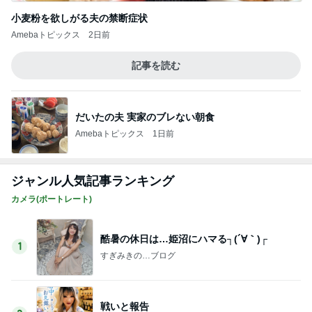
小麦粉を欲しがる夫の禁断症状
Amebaトピックス
2日前
記事を読む
だいたの夫 実家のブレない朝食
Amebaトピックス
1日前
ジャンル人気記事ランキング
カメラ(ポートレート)
酷暑の休日は…姫沼にハマる┐(´∀｀)┌
1
すぎみきの…ブログ
戦いと報告