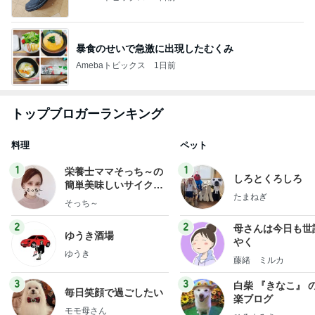
暴食のせいで急激に出現したむくみ
Amebaトピックス
1日前
トップブロガーランキング
料理
ペット
1
1
栄養士ママそっち～の
しろとくろしろ
簡単美味しいサイクル
たまねぎ
献立
そっち～
2
2
母さんは今日も世
ゆうき酒場
やく
ゆうき
藤緒 ミルカ
3
3
白柴 『きなこ』 
毎日笑顔で過ごしたい
楽ブログ
モモ母さん