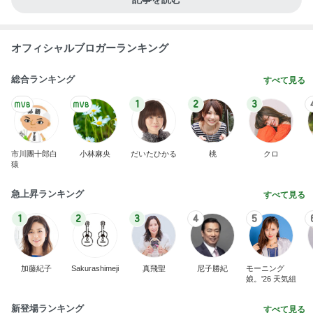
オフィシャルブロガーランキング
総合ランキング
すべて見る
1
2
3
市川團十郎白
小林麻央
だいたひかる
桃
クロ
猿
急上昇ランキング
すべて見る
1
2
3
4
5
加藤紀子
Sakurashimeji
真飛聖
尼子勝紀
モーニング
娘。'26 天気組
新登場ランキング
すべて見る