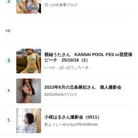
2
日々の出来事ブログ
茜紬うたさん KANSAI POOL FES in琵琶湖
ビーチ 25/10/18（3）
3
いつか、ぱいぱてぃろーま。
2023年8月の北条麻妃さん 個人撮影会
4
820326m3のブログ
小桜はるさん撮影会（0511）
5
新よっしーめがねのPhotoBooks