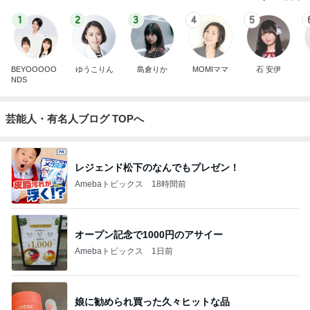
1
2
3
4
5
BEYOOOOO
ゆうこりん
島倉りか
MOMIママ
石 安伊
NDS
芸能人・有名人ブログ TOPへ
レジェンド松下のなんでもプレゼン！
Amebaトピックス
18時間前
オープン記念で1000円のアサイー
Amebaトピックス
1日前
娘に勧められ買った久々ヒットな品