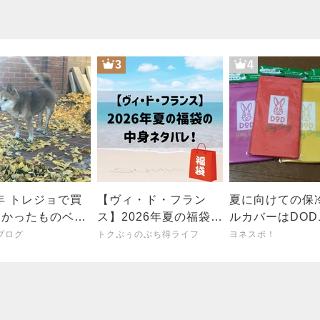
3
4
5年 トレジョで買
【ヴィ・ド・フラン
夏に向けての保
良かったものベス
ス】2026年夏の福袋の
ルカバーはDO
中身ネタバレ！予約開
ンウサホルダー
ブログ
トクぶぅのぷち得ライフ
ヨネスポ！
始日やどこで買えるの
落なクラフトボ
かも紹介！