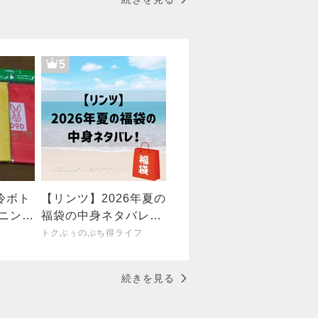
5
冷ボト
【リンツ】2026年夏の
Dニンジ
福袋の中身ネタバレ！
とお洒
発売日やどこで買える
トクぶぅのぷち得ライフ
スの巻
のかも紹介！
続きを見る