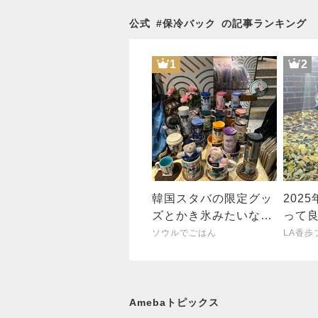
公式
#
保冷バック
の記事ランキング
1
2
韓国スタバの限定グッ
202
ズとかき氷みたいなか
って
わいいネイル/明洞イー
ト10
ソウルでごはん
LA香歩
ネイル
Amebaトピックス