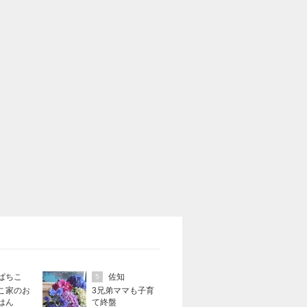
ぱちこ
佐知
5
こ家のお
3兄弟ママも子育
はん
て終盤