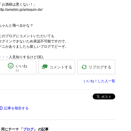
「お酒様は悪くない！」
ttp://ameblo.jp/arlequin-dx/
ちゃんと飛べるかな？
このブログにコメントいただいても
ログインできないため承認不可能ですので、
ナニかありましたら新しいブログでどーぞ。
・・・人見知りするけど(笑)。
いいね
リブログする
コメントする
12
いいね！した人一覧
ポスト
記事を報告する
同じテーマ 「
ブログ
」 の記事