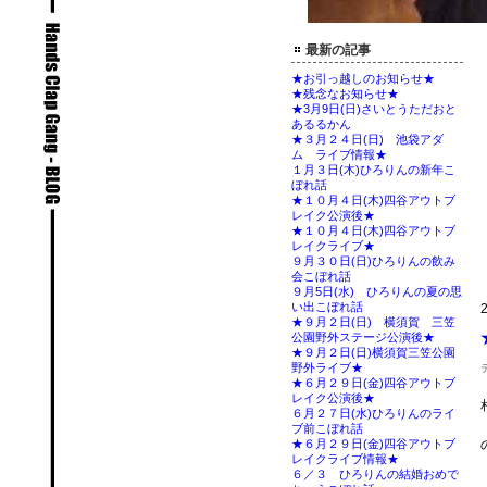
最新の記事
★お引っ越しのお知らせ★
★残念なお知らせ★
★3月9日(日)さいとうただおと
あるるかん
★３月２４日(日) 池袋アダ
ム ライブ情報★
１月３日(木)ひろりんの新年こ
ぼれ話
★１０月４日(木)四谷アウトブ
レイク公演後★
★１０月４日(木)四谷アウトブ
レイクライブ★
９月３０日(日)ひろりんの飲み
会こぼれ話
９月5日(水) ひろりんの夏の思
い出こぼれ話
★９月２日(日) 横須賀 三笠
公園野外ステージ公演後★
★９月２日(日)横須賀三笠公園
野外ライブ★
★６月２９日(金)四谷アウトブ
レイク公演後★
６月２７日(水)ひろりんのライ
ブ前こぼれ話
★６月２９日(金)四谷アウトブ
レイクライブ情報★
６／３ ひろりんの結婚おめで