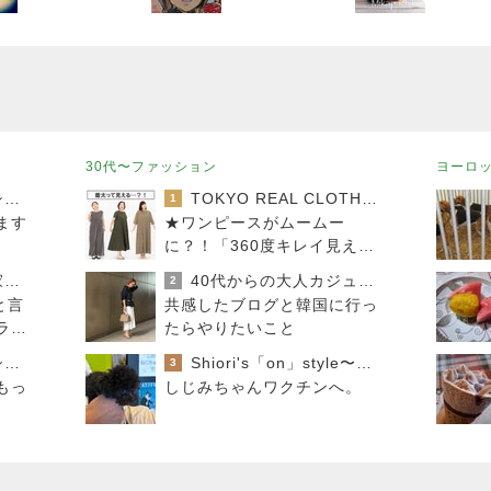
ごはん☆
30代〜ファッション
ヨーロ
おうちと暮らしのレシピ 〜HOME&LIFE〜
TOKYO REAL CLOTHES 大人世代のリアルクローズ
1
ます
★ワンピースがムームー
に？！「360度キレイ見え」
の必殺ワザはコレ♪
進撃のおはるさん〜家づくり失敗したけど私は元気です〜
40代からの大人カジュアルを品良く着こなすファッションブログ
2
と言
共感したブログと韓国に行っ
ライ
たらやりたいこと
おうちと暮らしのレシピ 〜HOME&LIFE〜
Shiori's「on」style〜干物女の成長記〜
3
もっ
しじみちゃんワクチンへ。