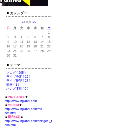
カレンダー
<<
8月
>>
日
月
火
水
木
金
土
1
2
3
4
5
6
7
8
9
10
11
12
13
14
15
16
17
18
19
20
21
22
23
24
25
26
27
28
29
30
31
テーマ
ブログ ( 205 )
ライブ予定 ( 29 )
ライブ後記 ( 27 )
動画 ( 1 )
ハンズIT部 ( 0 )
★
ING LABEL
★
http://www.inglabel.com
★
ME-ISM
★
http://www.inglabel.com/me-
ism.html
★
新月灯花
★
http://www.inglabel.com/shingetu_t
oka.html