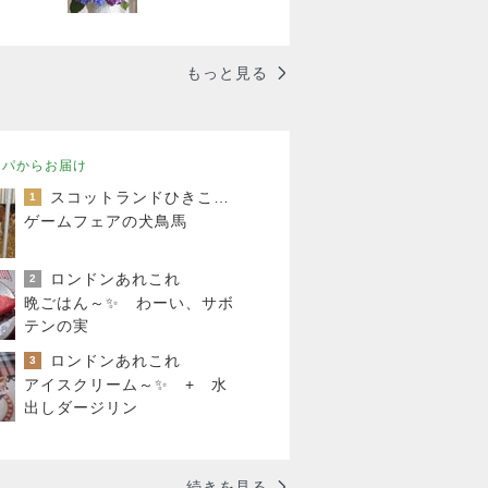
もっと見る
ッパからお届け
スコットランドひきこもり日記
1
ゲームフェアの犬鳥馬
ロンドンあれこれ
2
晩ごはん～✨ わーい、サボ
テンの実
ロンドンあれこれ
3
アイスクリーム～✨ + 水
出しダージリン
続きを見る