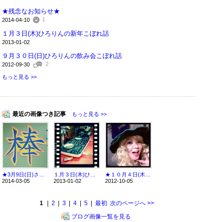
★残念なお知らせ★
1
2014-04-10
１月３日(木)ひろりんの新年こぼれ話
2013-01-02
９月３０日(日)ひろりんの飲み会こぼれ話
2
2012-09-30
もっと見る >>
最近の画像つき記事
もっと見る >>
★3月9日(日)さいとうただおとあるるかん
１月３日(木)ひろりんの新年こぼれ話
★１０月４日(木)四谷アウトブレイク公演後★
2014-03-05
2013-01-02
2012-10-05
1
|
2
|
3
|
4
|
5
|
最初
次のページへ
>>
ブログ画像一覧を見る