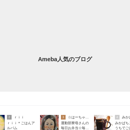
Ameba人気のブログ
ｒｉｉ
☆はーちゃん☆
みか
2
3
4
ｒｉｉ＊ごはんア
運動部寮母さんの
みかぱち
ルバム
毎日お弁当☆毎日
うちでご