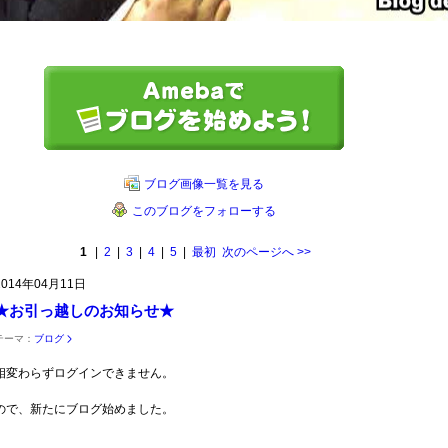
ブログ画像一覧を見る
このブログをフォローする
1
|
2
|
3
|
4
|
5
|
最初
次のページへ
>>
2014年04月11日
★お引っ越しのお知らせ★
テーマ：
ブログ
相変わらずログインできません。
ので、新たにブログ始めました。