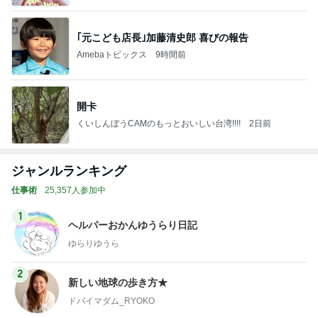
｢元こども店長｣加藤清史郎 喜びの報告
Amebaトピックス
9時間前
開卡
くいしんぼうCAMのもっとおいしい台湾!!!!
2日前
ジャンルランキング
仕事術
25,357人参加中
1
ヘルパーおかんゆうらり日記
ゆらりゆうら
2
新しい地球の歩き方★
ドバイマダム_RYOKO