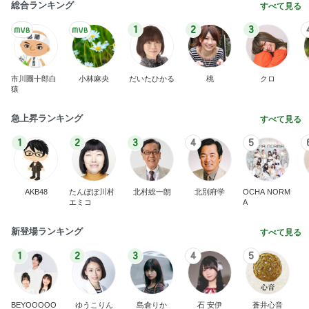
1
2
3
4
5
AKB48
たんぽぽ川村
北村総一朗
北別府学
OCHA NORM
エミコ
A
新登場ランキング
すべて見る
1
2
3
4
5
BEYOOOOO
ゆうこりん
島倉りか
石 安伊
蒼井心音
NDS
8月前半のご予約可能枠のお知らせ
Amebaトピックス
2日前
8月2日放送のTBS「週刊さんまとマツコ」先週に引
き続き出演します♪