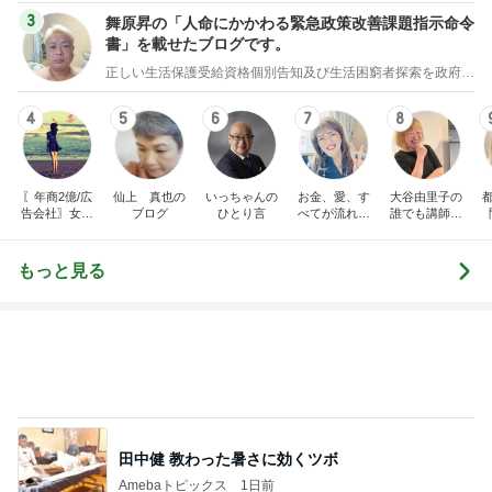
3
舞原昇の「人命にかかわる緊急政策改善課題指示命令
書」を載せたブログです。
正しい生活保護受給資格個別告知及び生活困窮者探索を政府に義務付ける法案制定の為の署名のお願い
4
5
6
7
8
〖年商2億/広
仙上 真也の
いっちゃんの
お金、愛、す
大谷由里子の
告会社〗女社
ブログ
ひとり言
べてが流れ込
誰でも講師ブ
長の仕事術と
んでくる方法
ログ｜感じ
裏日記
❤ SAYURA
て・興味を持
サユラ
って・動く人
もっと見る
づくり
田中健 教わった暑さに効くツボ
Amebaトピックス
1日前
株主優待でやっと購入できたベルト
Amebaトピックス
1日前