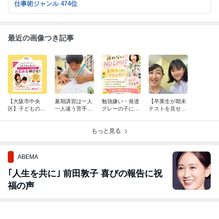
仕事術ジャンル 474位
最近の画像つき記事
【大阪市中央
夏期講習は一人
勉強嫌い・発達
【卒業生が期末
区】子どもの未
一人違う苦手を
グレーの子にと
テストを見せに
来は「誰と出会
克服する‼️完全
って、夏休みが
来てくれまし
い、誰と過ごす
個別指導｜大阪
人生を変えるチ
た】成績より嬉
か」で変わる｜
市中央区エグゼ
もっと見る
ャンスになる理
しかったこと｜
自己肯定感を育
大阪
由｜大阪市中央
大阪市中央区谷
てる個別指導塾
区エグゼ大阪
町の個別指導塾
ABEMA
｢人生を共に｣ 前田敦子 喜びの報告に祝
福の声