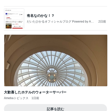
夫が把握していなかった子の自転車
Amebaトピックス
1日前
地獄
日本人
1日前
子供たちがいるから強く生きるシンママ
Amebaトピックス
2日前
敬三さんも言いよったのよか。そうか。それは茂美
のしてはならない禁じ手だったな。陣内が言いよる
のよ
nanasantojiroのブログ
2日前