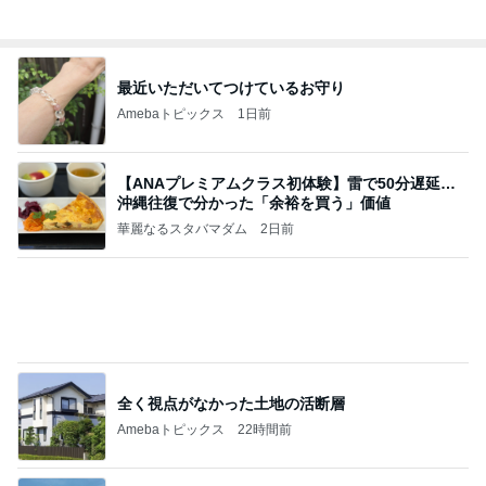
高橋直純のトラブルメーカー第1167回更新しまし
た！
高橋直純オフィシャルブログ「なおずみぶろぐ」
11日前
Powered by Ameba
田中健 広島の放送を見てした黙祷
Amebaトピックス
12時間前
アンジャ児嶋さん相葉ちゃんと食事で紹介された仲
のいい後輩にコイツとは仲よく出来ないと思った
喋り場ならぬ語り場(仮)
10日前
毎日どこで食べるか楽しみにする娘
Amebaトピックス
2日前