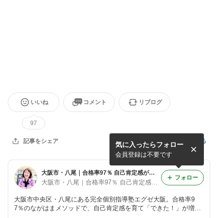
いいね
コメント
リブログ
97
記事を報告する
記事をシェア
気に入ったらフォロー
会員登録は不要です
大阪市・八尾｜合格率97％ 自己肯定感が伸びる個別指導塾
フォロー
大阪市・八尾｜合格率97％ 自己肯定感が伸びる個別指導塾 みっちゃん先生
大阪市中央区・八尾にある完全個別指導塾エグゼ大阪。合格率9
7％のながはまメソッドで、自己肯定感を育て「できた！」が増え
る学習へ。体験会は公式LINEから受付中。