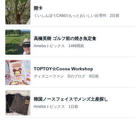
記事を読む
最近いただいてつけているお守り
Amebaトピックス
1日前
【ANAプレミアムクラス初体験】雷で50分遅延…
沖縄往復で分かった「余裕を買う」価値
華麗なるスタバマダム
2日前
全く視点がなかった土地の活断層
Amebaトピックス
22時間前
最近の香港で食べて感動したもの、いろいろまと
め！
香港在住えりのおいしい食べ歩きガイド
13日前