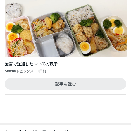
無言で送迎した37.3℃の双子
Amebaトピックス
1日前
記事を読む
トップブロガーランキング
インテリア&DIY
ペット
1
1
おうちと暮らしのレシ
しろとくろしろ
ピ 〜HOME&LIFE〜
たまねぎ
yuki (ドキ子）
2
2
ほんとうに必要な物し
母さんは今日も世
か持たない暮らし◆Ke
やく