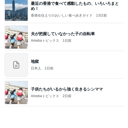
話題のスイカ丸ごとアイス♡
さとみるくのロサンゼルス⇔ハワイ夢日記
7日前
パパが買う三女の希望のピアノ
Amebaトピックス
1日前
何故トランプ大統領が日本円を支援するのかと聞か
れた時の答え
nokoarikonのブログ
2日前