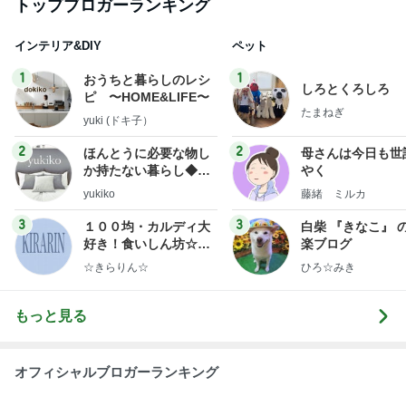
ep Life Simple◆〜イ
yukiko
藤緒 ミルカ
ンテリアのきろく〜
3
3
１００均・カルディ大
白柴 『きなこ』 
好き！食いしん坊☆き
楽ブログ
らりん☆のブログ
☆きらりん☆
ひろ☆みき
もっと見る
オフィシャルブロガーランキング
総合ランキング
すべて見る
1
2
3
市川團十郎白
小林麻央
だいたひかる
桃
クロ
猿
急上昇ランキング
すべて見る