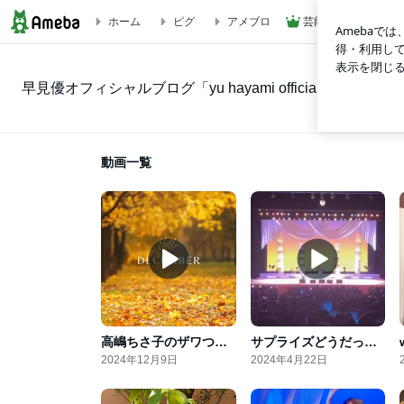
ホーム
ピグ
アメブロ
芸能人ブログ
動画一覧｜早見優オフィシャルブログ「yu hayami official blog」P
早見優オフィシャルブログ「yu hayami official blog」Powere
動画一覧
高嶋ちさ子のザワつく！昭和歌謡祭
サプライズどうだった？
2024年12月9日
2024年4月22日