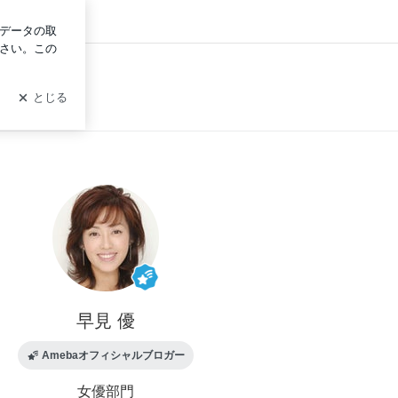
早見 優
Amebaオフィシャルブロガー
女優
部門