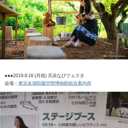
●●●2019.9.16 (月祝) 天浜なびフェスタ
会場：
奥浜名湖田園空間博物館総合案内所