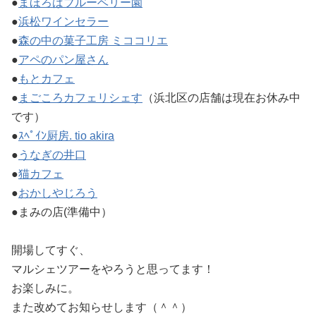
●
まほろばブルーベリー園
●
浜松ワインセラー
●
森の中の菓子工房 ミココリエ
●
アペのパン屋さん
●
もとカフェ
●
まごころカフェリシェす
（浜北区の店舗は現在お休み中
です）
●
ｽﾍﾟｲﾝ厨房. tio akira
●
うなぎの井口
●
猫カフェ
●
おかしやじろう
●まみの店(準備中）
開場してすぐ、
マルシェツアーをやろうと思ってます！
お楽しみに。
また改めてお知らせします（＾＾）