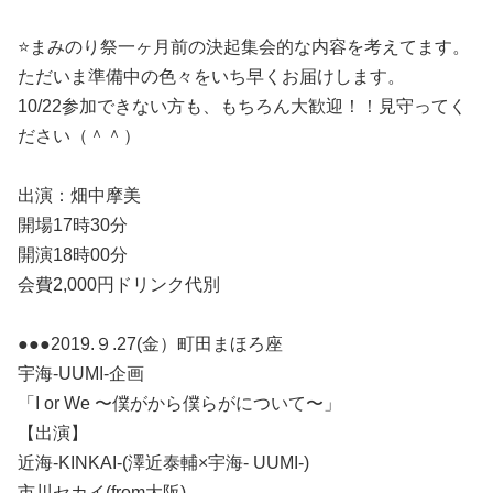
⭐️まみのり祭一ヶ月前の決起集会的な内容を考えてます。
ただいま準備中の色々をいち早くお届けします。
10/22参加できない方も、もちろん大歓迎！！見守ってく
ださい（＾＾）
出演：畑中摩美
開場17時30分
開演18時00分
会費2,000円ドリンク代別
●●●2019.９.27(金）町田まほろ座
宇海-UUMI-企画
「I or We 〜僕がから僕らがについて〜」
【出演】
近海-KINKAI-(澤近泰輔×宇海- UUMI-)
市川セカイ(from大阪)