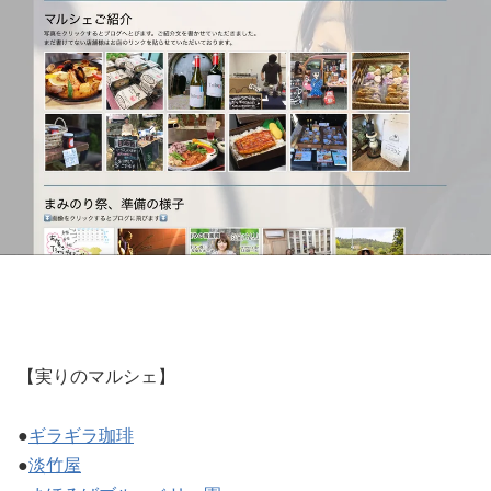
【実りのマルシェ】
●
ギラギラ珈琲
●
淡竹屋