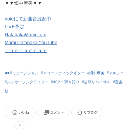
▼▼畑中摩美▼▼
noteにて新曲音源配中
LIVE予定
HatanakaMami.com
Mami Hatanaka YouTube
Ｉｎｓｔａｇｒａｍ
#
ミュージシャン
#
アコースティックギター
#
畑中摩美
#
マルシェ
#
シンガーソングライター
#
ギター弾き語り
#
公開リハーサル
#
音楽
祭
いいね
コメント
リブログ
8