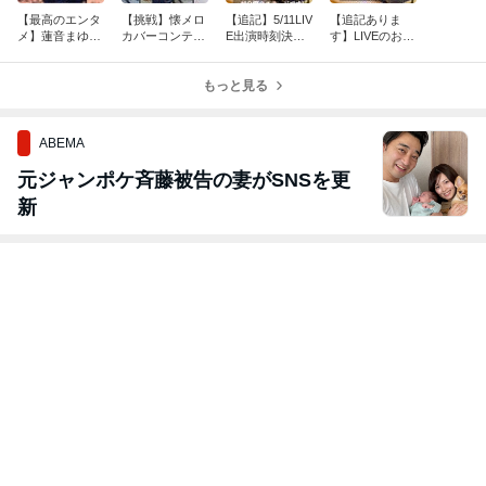
【最高のエンタ
【挑戦】懐メロ
【追記】5/11LIV
【追記ありま
メ】蓮音まゆち
カバーコンテス
E出演時刻決ま
す】LIVEのお知
ゃん&カバーバ
ト「課題曲をカ
りました
らせ
トルのこと
バーする時、気
をつけたこと」
もっと見る
ABEMA
元ジャンポケ斉藤被告の妻がSNSを更
新