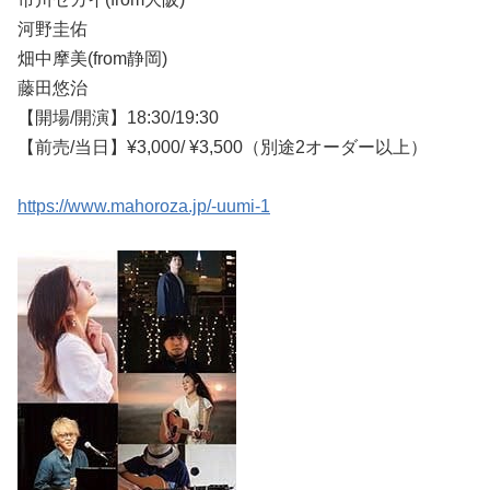
河野圭佑
畑中摩美(from静岡)
藤田悠治
【開場/開演】18:30/19:30
【前売/当日】¥3,000/ ¥3,500（別途2オーダー以上）
https://www.mahoroza.jp/-uumi-1