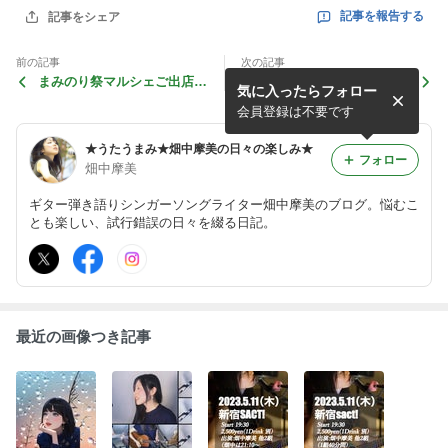
記事を報告する
記事をシェア
前の記事
次の記事
まみのり祭マルシェご出店者
うなぎの井口【1022マルシ
気に入ったらフォロー
さまについて
ェご紹介】
会員登録は不要です
★うたうまみ★畑中摩美の日々の楽しみ★
フォロー
畑中摩美
ギター弾き語りシンガーソングライター畑中摩美のブログ。悩むこ
とも楽しい、試行錯誤の日々を綴る日記。
最近の画像つき記事