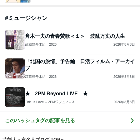
#
ミュージシャン
舟木一夫の青春賛歌＜１＞ 波乱万丈の人生
武蔵野舟木組 2026
2026年8月8日
「北国の旅情」予告編 日活フィルム・アーカイ
ブ
武蔵野舟木組 2026
2026年8月8日
★…2PM Beyond LIVE…★
This Is Love ～2PM♡ジュノ～3
2026年8月8日
このハッシュタグの記事を見る
芸能人・有名人ブログ TOPへ