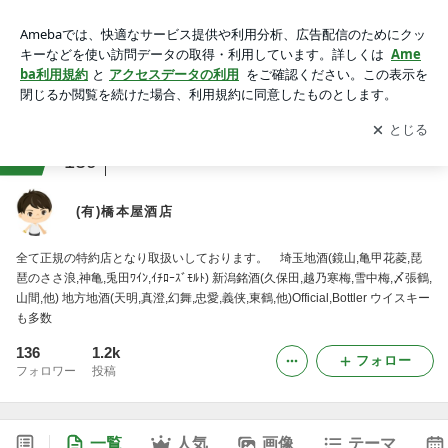
(有)橋本屋酒店
アプリをダウンロードして
ブログの更新通知
を受け取りまし
開く
ょう。
ranking
レストラン・飲食関係ジャンル
139
(有)橋本屋酒店
全て正規の特約店となり取扱いしております。 埼玉地酒(鏡山,亀甲花菱,琵
琶のささ浪,神亀,兎田ﾜｲﾝ,ｲﾁﾛｰｽﾞﾓﾙﾄ) 新潟銘酒(久保田,越乃寒梅,雪中梅,〆張鶴,
山間,他) 地方地酒(天明,真澄,幻舞,忠愛,義侠,東鶴,他)Official,Bottler ウイスキー
も多数
136
1.2k
フォロー
フォロワー
投稿
一覧
人気
画像
テーマ