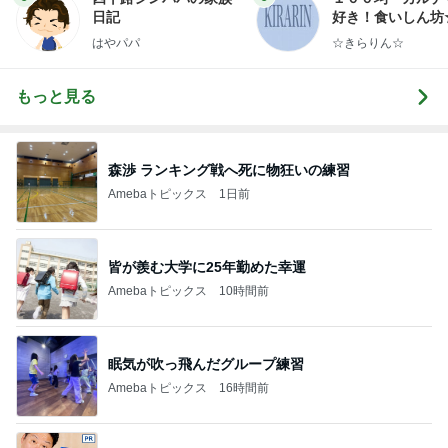
日記
好き！食いしん坊
らりん☆のブログ
はやパパ
☆きらりん☆
もっと見る
森渉 ランキング戦へ死に物狂いの練習
Amebaトピックス
1日前
皆が羨む大学に25年勤めた幸運
Amebaトピックス
10時間前
眠気が吹っ飛んだグループ練習
Amebaトピックス
16時間前