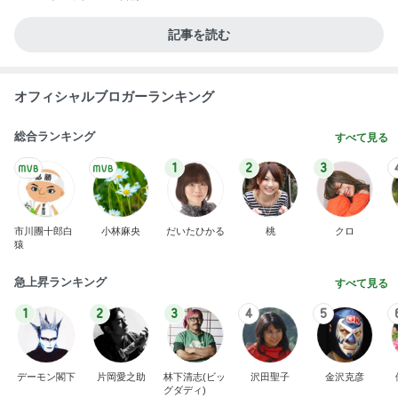
記事を読む
オフィシャルブロガーランキング
総合ランキング
すべて見る
1
2
3
市川團十郎白
小林麻央
だいたひかる
桃
クロ
猿
急上昇ランキング
すべて見る
1
2
3
4
5
デーモン閣下
片岡愛之助
林下清志(ビッ
沢田聖子
金沢克彦
グダディ)