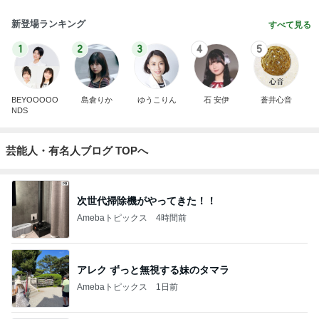
新登場ランキング
すべて見る
1
2
3
4
5
BEYOOOOO
島倉りか
ゆうこりん
石 安伊
蒼井心音
NDS
芸能人・有名人ブログ TOPへ
次世代掃除機がやってきた！！
Amebaトピックス
4時間前
アレク ずっと無視する妹のタマラ
Amebaトピックス
1日前