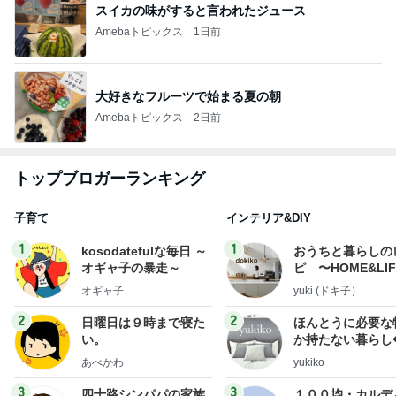
スイカの味がすると言われたジュース
Amebaトピックス
1日前
大好きなフルーツで始まる夏の朝
Amebaトピックス
2日前
トップブロガーランキング
子育て
インテリア&DIY
1
1
kosodatefulな毎日 ～
おうちと暮らしの
オギャ子の暴走～
ピ 〜HOME&LI
オギャ子
yuki (ドキ子）
2
2
日曜日は９時まで寝た
ほんとうに必要な
い。
か持たない暮らし
ep Life Simple
あべかわ
yukiko
ンテリアのきろく
3
3
四十路シンパパの家族
１００均・カルデ