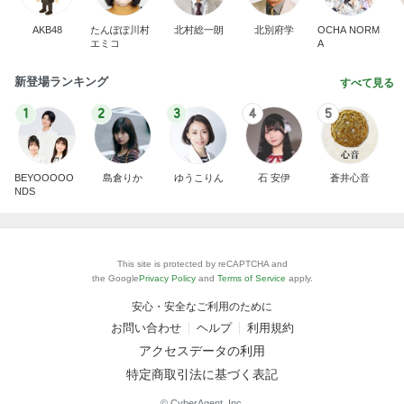
AKB48
たんぽぽ川村
北村総一朗
北別府学
OCHA NORM
エミコ
A
新登場ランキング
すべて見る
1
2
3
4
5
BEYOOOOO
島倉りか
ゆうこりん
石 安伊
蒼井心音
NDS
This site is protected by reCAPTCHA and
the Google
Privacy Policy
and
Terms of Service
apply.
安心・安全なご利用のために
お問い合わせ
ヘルプ
利用規約
アクセスデータの利用
特定商取引法に基づく表記
© CyberAgent, Inc.