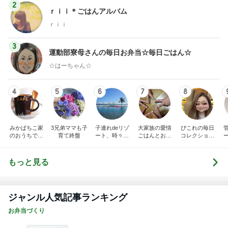
2
ｒｉｉ＊ごはんアルバム
ｒｉｉ
3
運動部寮母さんの毎日お弁当☆毎日ごはん☆
☆はーちゃん☆
4
5
6
7
8
みかぱちこ家
3兄弟ママも子
子連れdeリゾ
大家族の愛情
ぴこれの毎日
のおうちでご
育て終盤
ート、時々キ
ごはんとお弁
コレクション
はん
ャラ弁
当❤︎
♬.*ﾟ
もっと見る
ジャンル人気記事ランキング
お弁当づくり