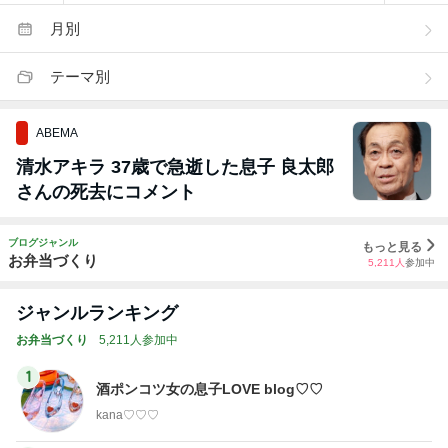
月別
テーマ別
ABEMA
清水アキラ 37歳で急逝した息子 良太郎
さんの死去にコメント
ブログジャンル
もっと見る
お弁当づくり
5,211
人
参加中
ジャンルランキング
お弁当づくり
5,211人参加中
1
酒ポンコツ女の息子LOVE blog♡♡
kana♡♡♡