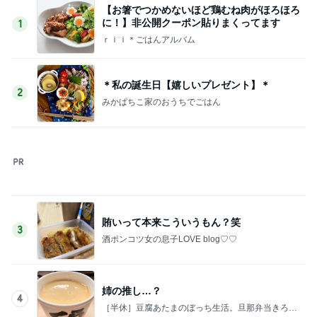
【お箸でつかめないほど鶏むね肉がほろほろ
に！】非公開クーポン貼りまくってます
1
ｒｉｉ＊ごはんアルバム
＊私の誕生日【嬉しいプレゼント】＊
2
みかぱちこ家のおうちでごはん
賄いって本来こういうもん？笑
3
酒ポンコツ女の息子LOVE blog♡♡
姉の推し…？
4
［半休］豆腐あたまのぼっち生活。旦那弁当きろく