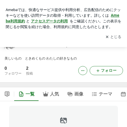
Irène de la ville antique
アプリをダウンロードして
ブログの更新通知
を受け取りまし
開く
ょう。
Irène de la ville antique
美しいもの ときめくもの わたしの好きなもの
0
2
フォロー
フォロワー
投稿
一覧
人気
画像
テーマ