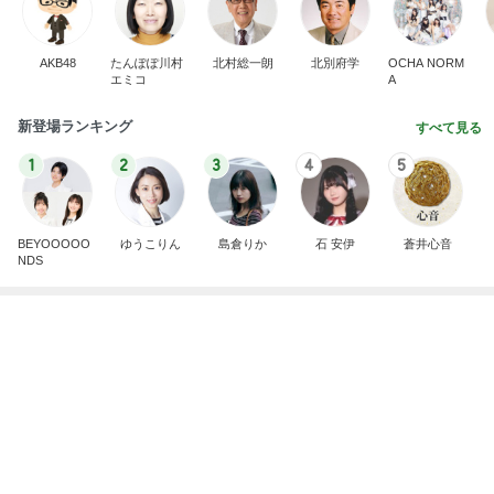
初めて食べた満足度の高いチャーハン
Amebaトピックス
1日前
パートになり専属で仕事する考え
Amebaトピックス
16時間前
キープか増配を約束する夫の教え
Amebaトピックス
1日前
6歳息子の誕生日メニューはマック
Amebaトピックス
1日前