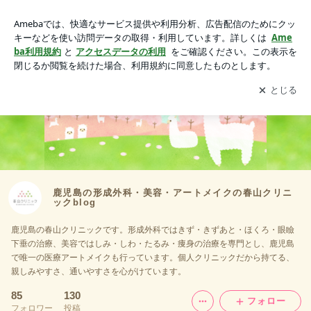
鹿児島の形成外科・美容・アートメイクの春山クリニックblog
アプリをダウンロードして
ブログの更新通知
を受け取りまし
開く
ょう。
鹿児島の形成外科・美容・アートメイクの春山クリニ
ックblog
鹿児島の春山クリニックです。形成外科ではきず・きずあと・ほくろ・眼瞼
下垂の治療、美容ではしみ・しわ・たるみ・痩身の治療を専門とし、鹿児島
で唯一の医療アートメイクも行っています。個人クリニックだから持てる、
親しみやすさ、通いやすさを心がけています。
85
130
フォロー
フォロワー
投稿