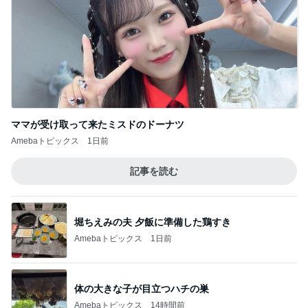
累計数千枚をお届けした美脚パンツ
Amebaトピックス
1日前
記事を読む
夫弟に言い放った嫁ちゃんの言葉
Amebaトピックス
1日前
母が忘れ悔しい440万の保険料
Amebaトピックス
1日前
假屋崎省吾 愛犬の6歳の誕生日
Amebaトピックス
9時間前