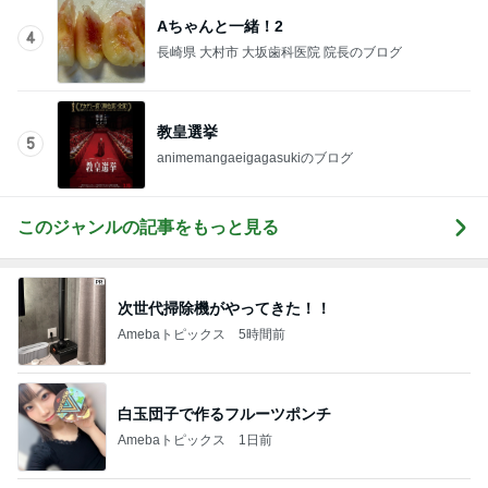
ママが受け取って来たミスドのドーナツ
Amebaトピックス
1日前
記事を読む
堀ちえみの夫 夕飯に準備した鶏すき
Amebaトピックス
1日前
体の大きな子が目立つハチの巣
Amebaトピックス
14時間前
無理に押すと自爪にダメージいくオフ
Amebaトピックス
1日前