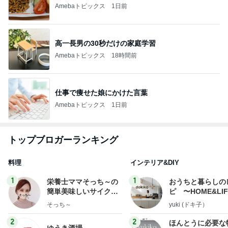
Amebaトピックス
1日前
高一長男の30秒だけの家庭学習
Amebaトピックス
18時間前
仕事で痩せた娘にかけた言葉
Amebaトピックス
1日前
トップブロガーランキング
料理
インテリア&DIY
1
1
栄養士ママそっち～の
おうちと暮らしの
簡単美味しいサイクル
ピ 〜HOME&LI
献立
そっち～
yuki (ドキ子）
2
2
ほんとうに必要な
ゆうき酒場