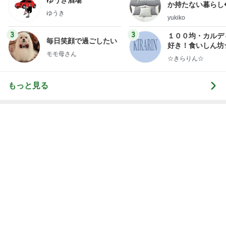
か持たない暮らし
ゆうき
ep Life Simple
yukiko
ンテリアのきろく
3
3
１００均・カルデ
毎日笑顔で過ごしたい
好き！食いしん坊
モモ母さん
らりん☆のブログ
☆きらりん☆
もっと見る
もちろん買うと決めた懐かしの新商品
Amebaトピックス
1日前
片岡愛之助 巡業中のような長崎行き
Amebaトピックス
18時間前
次々とお客さんが来ていた人気のお店