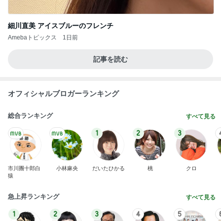
AKB48
たんぽぽ川村
北村総一朗
北別府学
OCHA NORM
エミコ
A
新登場ランキング
すべて見る
1
2
3
4
5
BEYOOOOO
ゆうこりん
島倉りか
石 安伊
蒼井心音
NDS
芸能人・有名人ブログ TOPへ
レジェンド松下のなんでもプレゼン！
Amebaトピックス
5時間前