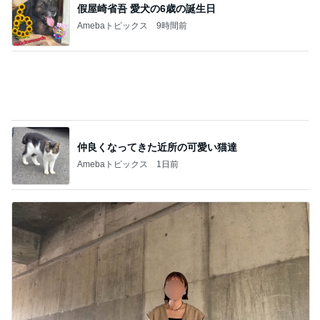
神がかってる掃除機
Amebaトピックス
5時間前
堀ちえみの夫 鶏すきの〆のうどん
Amebaトピックス
1日前
妻の財布まで共有財産と語る夫
Amebaトピックス
1日前