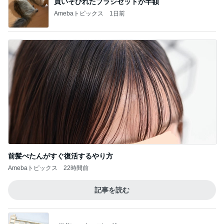
Aちゃんと一緒！2
4
長崎県 大村市 大坂歯科医院 院長のブログ
教皇選挙
5
animemangaeigagasukiのブログ
このジャンルの記事をもっと見る
次世代掃除機がやってきた！！
Amebaトピックス
5時間前
白玉団子で作るフルーツポンチ
Amebaトピックス
1日前