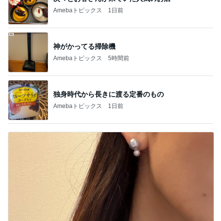
細川直美 アイスブルーのフレンチ
Amebaトピックス
1日前
記事を読む
オフィシャルブロガーランキング
総合ランキング
すべて見る
1
2
3
市川團十郎白
小林麻央
だいたひかる
桃
クロ
猿
急上昇ランキング
すべて見る
1
2
3
4
5