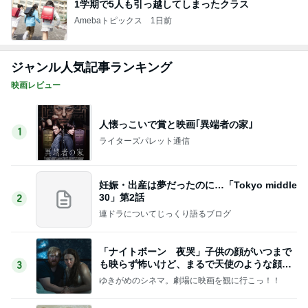
我が家の10年続くお守りアイテム
Amebaトピックス
1日前
藤あや子 最高だった津田屋の弁当
Amebaトピックス
13時間前
だいた 冷凍庫がスッカスカな理由
Amebaトピックス
1日前