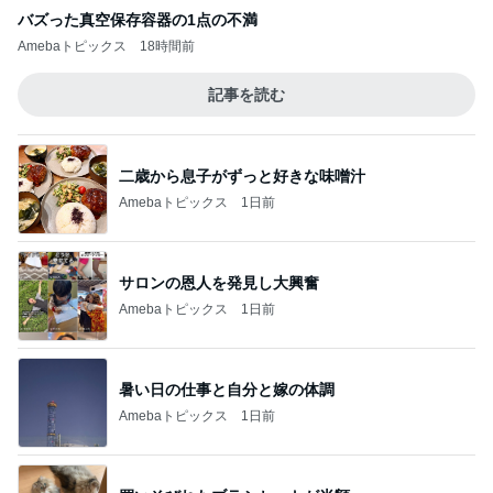
Amebaトピックス
1日前
ジャンル人気記事ランキング
映画レビュー
人懐っこいで賞と映画｢異端者の家｣
1
ライターズパレット通信
妊娠・出産は夢だったのに…「Tokyo middle
30」第2話
2
連ドラについてじっくり語るブログ
「ナイトボーン 夜哭」子供の顔がいつまで
も映らず怖いけど、まるで天使のような顔の
3
赤ちゃんでした。
ゆきがめのシネマ。劇場に映画を観に行こっ！！