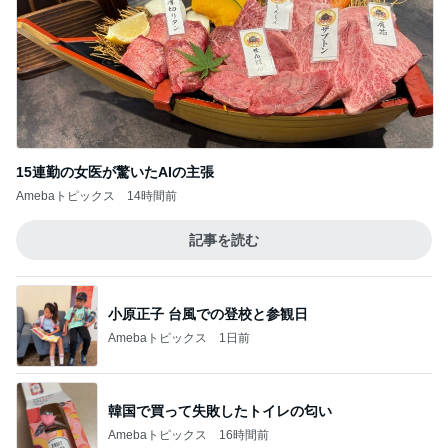
バズった真空保存容器の1点の不満
Amebaトピックス
18時間前
記事を読む
二歳から息子がずっと好きな味噌汁
Amebaトピックス
1日前
サロンの恩人を発見し大興奮
Amebaトピックス
1日前
暑い日の仕事と自分と嫁の体調
Amebaトピックス
1日前
買いそびれたブラシセットが半額