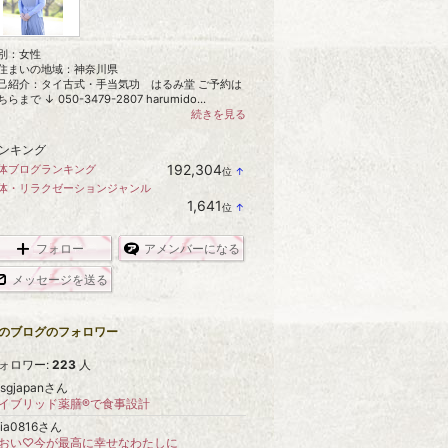
別：
女性
住まいの地域：
神奈川県
己紹介：タイ古式・手当気功 はるみ堂 ご予約は
らまで ↓ 050-3479-2807 harumido...
続きを見る
ンキング
192,304
体ブログランキング
位
↑
ラ
体・リラクゼーションジャンル
ン
1,641
位
↑
キ
ラ
ン
ン
グ
キ
フォロー
アメンバーになる
上
ン
昇
グ
メッセージを送る
上
昇
のブログのフォロワー
ォロワー:
223
人
ysgjapanさん
イブリッド薬膳®︎で食事設計
oia0816さん
おい♡今が最高に幸せなわたしに