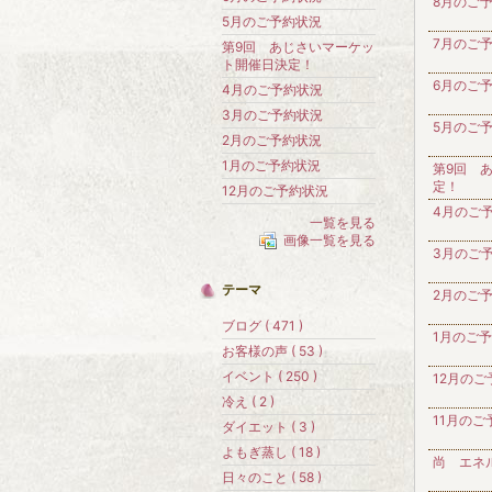
8月のご
5月のご予約状況
7月のご
第9回 あじさいマーケッ
ト開催日決定！
6月のご
4月のご予約状況
3月のご予約状況
5月のご
2月のご予約状況
1月のご予約状況
第9回 
定！
12月のご予約状況
4月のご
一覧を見る
画像一覧を見る
3月のご
テーマ
2月のご
ブログ ( 471 )
1月のご
お客様の声 ( 53 )
イベント ( 250 )
12月のご
冷え ( 2 )
11月のご
ダイエット ( 3 )
よもぎ蒸し ( 18 )
尚 エネ
日々のこと ( 58 )