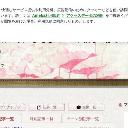
ご飯を運ぶ表情
芸能人ブログ
人気ブログ
新規登録
ロ
ーブ蒸し はるみ堂
気功・黄土よもぎ＆ハーブ蒸し はるみ
し。
いで
プ
ブログトップ
記事一覧
画像一覧
記事一覧
月別記事一覧
テーマ別記事一覧