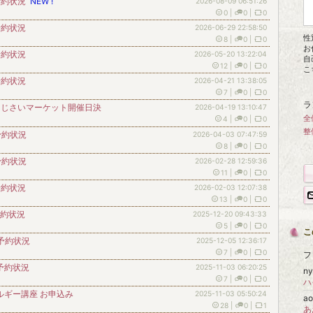
予約状況
NEW !
2026-08-09 06:51:26
0
|
0
|
0
予約状況
2026-06-29 22:58:50
性
8
|
0
|
0
お
予約状況
2026-05-20 13:22:04
自
12
|
0
|
0
こち
予約状況
2026-04-21 13:38:05
7
|
0
|
0
ラ
あじさいマーケット開催日決
2026-04-19 13:10:47
全
4
|
0
|
0
整
予約状況
2026-04-03 07:47:59
8
|
0
|
0
予約状況
2026-02-28 12:59:36
11
|
0
|
0
予約状況
2026-02-03 12:07:38
13
|
0
|
0
予約状況
2025-12-20 09:43:33
5
|
0
|
0
こ
予約状況
2025-12-05 12:36:17
7
|
0
|
0
フ
予約状況
2025-11-03 06:20:25
n
7
|
0
|
0
ハ
ルギー講座 お申込み
2025-11-03 05:50:24
a
28
|
0
|
1
あ