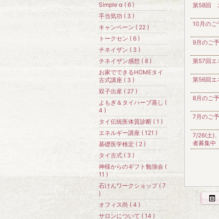
Simple α ( 6 )
第58回
手当気功 ( 3 )
10月の
キャンペーン ( 22 )
トークセン ( 6 )
9月のご
チネイザン ( 3 )
チネイザン感想 ( 8 )
第57回
お家でできるHOMEタイ
第56回
古式講座 ( 3 )
双子出産 ( 27 )
8月のご
よもぎ＆タイハーブ蒸し (
4 )
7月のご
タイ伝統医体質診断 ( 1 )
エネルギー講座 ( 121 )
7/26(土
者募集中
基礎医学検定 ( 2 )
タイ古式 ( 3 )
神様からのギフト勉強会 (
11 )
石けんワークショップ ( 7
)
オフィス尚 ( 4 )
サロンについて ( 14 )