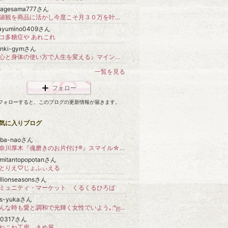
kagesama777さん
価値観を商品に活かし今度こそ月３０万を叶える【価値観起業スクール】
ayumino0409さん
コ多糖症や あれこれ
enki-gymさん
『心と身体の使い方で人生を変える』マインドボディーワーク開発者 酒井茂宏の公式ブログ
一覧を見る
フォロー
フォローすると、このブログの更新情報が届きます。
気に入りブログ
oba-naoさん
神奈川厚木『魂磨きのお片付け®️』スマイル☆ハッピー 小林 直美
mitantopopotanさん
とりえ♡じょふぃえる
llionseasonsさん
ミュニティ・マーケット くるくるひろば
-s-yukaさん
どんな時も愛と調和で光輝く女性でいよう｡:°ஐ..♡*繊細さんの穏やかで幸せなお喜楽Lifeʚꨄ︎ɞ｡:°ஐ..♡*
k0317さん
ねこね工房 まめ屋