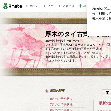
ホーム
ピグ
アメブロ
ネイボール 真剣に
ブログ記事一覧｜厚木のタイ古式・手当気功・黄土よもぎ＆ハ
厚木のタイ古式・手当
40代以上の女性のための
タイ古式・手当気功・黄土よもぎ＆タイハーブ蒸
よく言われている更年期の不快さや不調は
きちっとケアすればなくすことができます。
40代以上の女性に元気に過ごして欲しいとの思
サロンをやっています。
最新の記事
8月のご予約状況
最新の
7月のご予約状況
6月のご予約状況