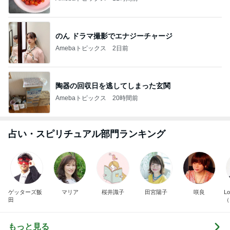
のん ドラマ撮影でエナジーチャージ
Amebaトピックス
2日前
陶器の回収日を逃してしまった玄関
Amebaトピックス
20時間前
占い・スピリチュアル部門ランキング
ゲッターズ飯
マリア
桜井識子
田宮陽子
咲良
Lo
田
（
ん
もっと見る