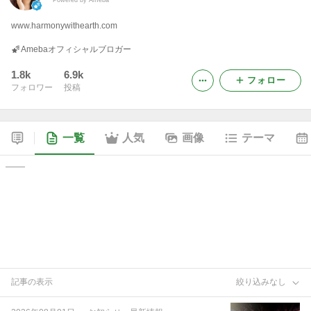
www.harmonywithearth.com
Amebaオフィシャルブロガー
1.8k
6.9k
フォロー
フォロワー
投稿
一覧
人気
画像
テーマ
記事の表示
絞り込みなし