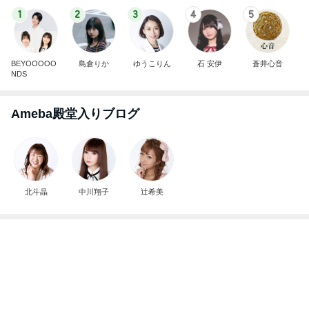
1
2
3
4
5
BEYOOOOO
島倉りか
ゆうこりん
石 安伊
蒼井心音
NDS
Ameba殿堂入りブログ
北斗晶
中川翔子
辻希美