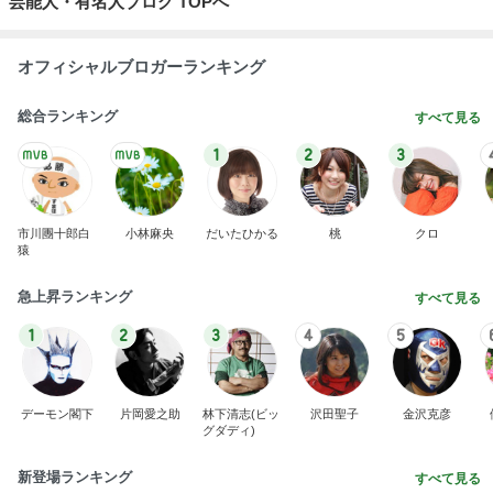
芸能人・有名人ブログ TOPへ
オフィシャルブロガーランキング
総合ランキング
すべて見る
1
2
3
市川團十郎白
小林麻央
だいたひかる
桃
クロ
猿
急上昇ランキング
すべて見る
1
2
3
4
5
デーモン閣下
片岡愛之助
林下清志(ビッ
沢田聖子
金沢克彦
グダディ)
新登場ランキング
すべて見る