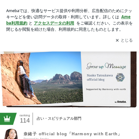
奈緒子 official blog「Harmony with Earth」Powered by Ameba
アプリをダウンロードして
ブログの更新通知
を受け取りまし
開く
ょう。
ranking
占い・スピリチュアル部門
114
奈緒子 official blog「Harmony with Earth」
Powered by Ameba