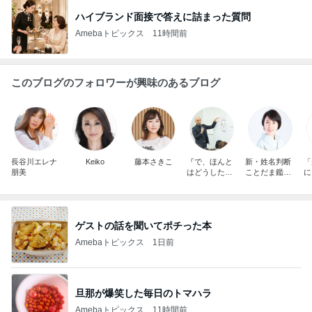
ハイブランド面接で答えに詰まった質問
Amebaトピックス
11時間前
このブログのフォロワーが興味のあるブログ
長谷川エレナ
Keiko
藤本さきこ
『で、ほんと
新・姓名判断
「
朋美
はどうしたい
ことだま鑑
に
の？』著者 心
定 ことだま
運
身調律セラピ
（言霊・Kotod
る
スト岡田哲也
ama）と名前
者
の専門家 水
美
蓮
ゲストの話を聞いてポチった本
Amebaトピックス
1日前
旦那が爆笑した毎日のトマハラ
Amebaトピックス
11時間前