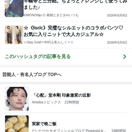
半幅帯と三分紐。ちょっとアレンジして使ってみ
ました♪
KIMONObiju の 着物ときどきorいつも
2026年8月8日
☆《for/c》完璧なシルエットのコラボパンツ♡
お気に入りニットで大人カジュアル☆
☆Stay Gold〜40代も私らしく〜☆
2026年8月8日
このハッシュタグの記事を見る
芸能人・有名人ブログ TOPへ
「心配」堂本剛 印象激変の近影
Amebaトピックス
22時間前
実家で晩ご飯
だいたひかるオフィシャルブログ Powered by
18時間前