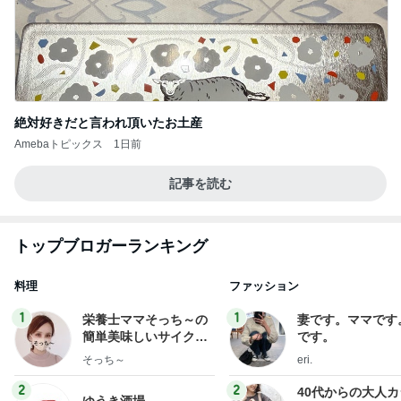
絶対好きだと言われ頂いたお土産
Amebaトピックス
1日前
記事を読む
トップブロガーランキング
料理
ファッション
1
1
栄養士ママそっち～の
妻です。ママです
簡単美味しいサイクル
です。
献立
そっち～
eri.
2
2
40代からの大人
ゆうき酒場