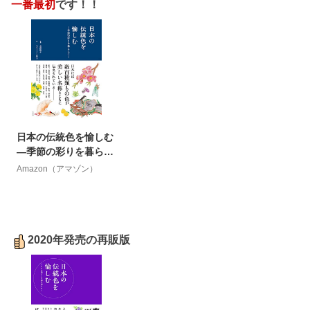
一番最初
です！！
日本の伝統色を愉しむ
―季節の彩りを暮らし
に―
Amazon（アマゾン）
2020年発売の再販版