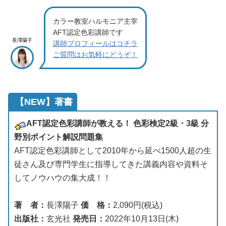
カラー教室ハルモニア主宰
AFT認定色彩講師です
長澤陽子
講師プロフィールはコチラ
ご質問はお気軽にどうぞ！
【NEW】著書
AFT認定色彩講師が教える！ 色彩検定2級・3級 分
野別ポイント解説問題集
AFT認定色彩講師として2010年から延べ1500人超の生
徒さん及び専門学生に指導してきた講義内容や資料そ
してノウハウの集大成！！
著 者：
長澤陽子
価 格：
2,090円(税込)
出版社：
玄光社
発売日：
2022年10月13日(木)