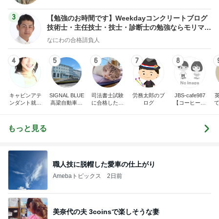
3
【勉強のお時間です】Weekdayコンクリートブログ
技術士・主任技士・技士・診断士の勉強ならモリマサ
ノblog
なにわの合格請負人
4
5
6
7
8
キャビンアテ
SIGNAL BLUE
司法書士試験
労務太郎のブ
JBS-cafe987
ンダント就活
高梁自動車学
に合格したい
ログ
【コーヒー焙
て
指南 高橋くる
校 STAFF BL
おばさん
煎プロ講座】
みオフィシャ
OG
ルブログ by
もっと見る
Ameba
職人技に脱帽した愛車の仕上がり
Amebaトピックス
2日前
美奈代の夫 3coinsで楽しそうな妻