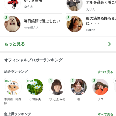
アルを品良く着こ
ゆうき
ファッションブロ
えりん
3
3
銀の滴降る降るま
毎日笑顔で過ごしたい
に・・・
モモ母さん
illallan
もっと見る
オフィシャルブロガーランキング
総合ランキング
すべて見る
1
2
3
市川團十郎白
小林麻央
だいたひかる
桃
クロ
猿
急上昇ランキング
すべて見る