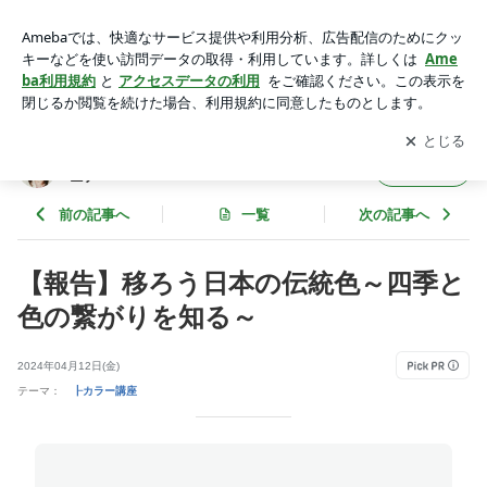
【報告】移ろう日本の伝統色～四季と色の繋がりを知る～ | 足
立区北千住 カラー教室 Harmonia・ハルモニア
アプリをダウンロードして
ブログの更新通知
を受け取りまし
開く
ょう。
足立区北千住 カラー教室 Harmonia・ハルモ
フォロー
ニア
前の記事へ
一覧
次の記事へ
【報告】移ろう日本の伝統色～四季と
色の繋がりを知る～
2024年04月12日(金)
テーマ：
┠カラー講座