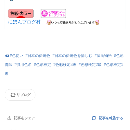
にほんブログ村
いつも応援ありがとうございます
#
色使い
#
日本の伝統色
#
日本の伝統色を愉しむ
#
源氏物語
#
色彩
講師
#
慣用色名
#
色彩検定
#
色彩検定3級
#
色彩検定2級
#
色彩検定1
級
リブログ
記事を報告する
記事をシェア