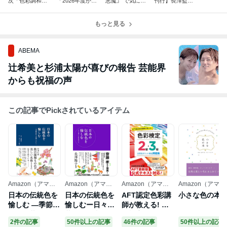
次「色彩調和
「2026年度か
悪魔』 で気にな
刊行】長澤監修
論」攻略ポイン
ら"１級２次"」
る色は…│前作
『日本の伝統色
ト
形式が一部変更
の地上波放送
を愉しむ』が発
になります＆合
もっと見る
が"2倍楽しめ
売されました
格へのヒント
る"その「色」
とは？
ABEMA
辻希美と杉浦太陽が喜びの報告 芸能界
からも祝福の声
この記事でPickされているアイテム
Amazon（アマゾ
Amazon（アマゾ
Amazon（アマゾ
Amazon（アマゾ
ン）
ン）
ン）
ン）
日本の伝統色を
日本の伝統色を
AFT認定色彩講
小さな色の本
愉しむ ―季節の
愉しむー日々の
師が教える! 色
彩りを暮らしに
暮らしに和の彩
彩検定2級・3級
2件の記事
50件以上の記事
46件の記事
50件以上の記事
―
りをー
分野別ポイント