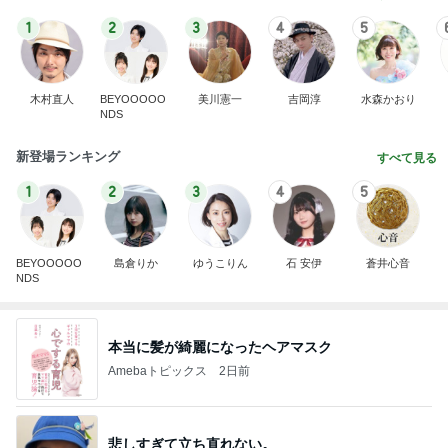
1
2
3
4
5
木村直人
BEYOOOOO
美川憲一
吉岡淳
水森かおり
NDS
新登場ランキング
すべて見る
1
2
3
4
5
BEYOOOOO
島倉りか
ゆうこりん
石 安伊
蒼井心音
NDS
本当に髪が綺麗になったヘアマスク
Amebaトピックス
2日前
悲しすぎて立ち直れない。