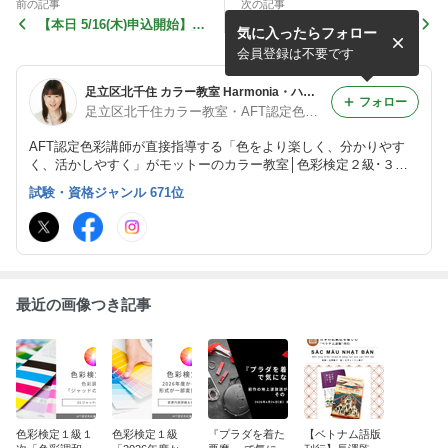
前の記事
次の記事
【本日 5/16(木)申込開始】
【募集開始】移ろう日本の伝
気に入ったらフォロー
「色彩検定３級 直前対策講
統色講座 主催：中央区立京
座」│全50問 直前対策確認問
橋図書館
会員登録は不要です
題付き
足立区北千住 カラー教室 Harmonia・ハルモニア
フォロー
足立区北千住カラー教室・AFT認定色彩講師＊長澤陽子
AFT認定色彩講師が直接指導する「色をより楽しく、分かりやす
く、活かしやすく」がモットーのカラー教室│色彩検定２級･３級･
ＵＣ級オンライン講座│色彩検定直前対策オンライン講座│作品作
試験・資格ジャンル 671位
りのためのカラー基礎講座│講演･執筆･監修│足立区北千住 北千住
駅 西口 徒歩8分
最近の画像つき記事
色彩検定１級１
色彩検定１級
『プラダを着た
【ベトナム語版