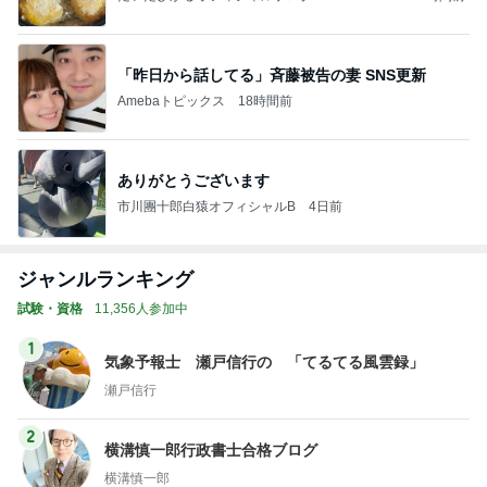
Ameba
「昨日から話してる」斉藤被告の妻 SNS更新
Amebaトピックス
18時間前
ありがとうございます
市川團十郎白猿オフィシャルB
4日前
ジャンルランキング
試験・資格
11,356人参加中
1
気象予報士 瀬戸信行の 「てるてる風雲録」
瀬戸信行
2
横溝慎一郎行政書士合格ブログ
横溝慎一郎