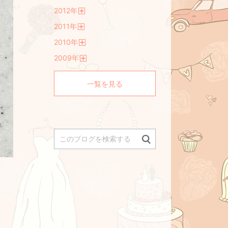
開
2012
年
く
開
2011
年
く
開
2010
年
く
開
2009
年
く
開
く
一覧を見る