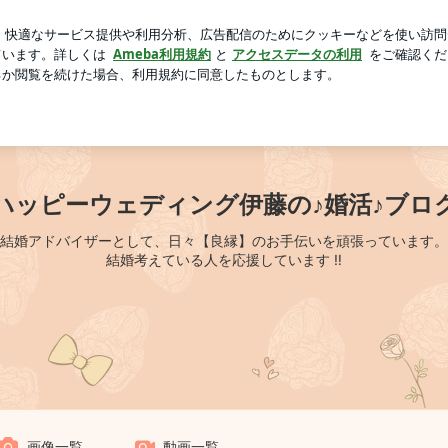
らの紹介状
芸能人ブログ
人気ブログ
新規登録
ログ
ハッピーウェディング伊藤の♪婚活♪ブロ
結婚アドバイザーとして、日々【良縁】のお手伝いを頑張っています。
結婚考えている人を応援しています ‼
画像一覧
動画一覧