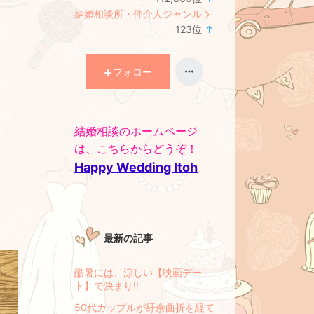
ラ
結婚相談所・仲介人ジャンル
ン
123
位
↑
キ
ラ
ン
ン
グ
キ
フォロー
上
ン
昇
グ
上
結婚相談のホームページ
昇
は、こちらからどうぞ！
Happy Wedding Itoh
最新の記事
酷暑には、涼しい【映画デー
ト】で決まり‼
50代カップルが紆余曲折を経て