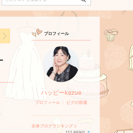
プロフィール
ー
ハッピーkazue
プロフィール
ピグの部屋
全体ブログランキング
112,869
位
↑