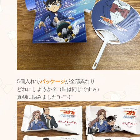
5個入れで
パッケージ
が全部異なり
どれにしようか？（味は同じですｗ）
真剣に悩みました"(-""-)"