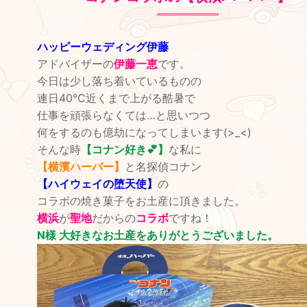
ハッピーウェディング伊藤
アドバイザーの
伊藤一恵
です。
今日は少し落ち着いているものの
連日40℃近くまで上がる酷暑で
仕事を頑張らなくては…と思いつつ
何をするのも億劫になってしまいます(>_<)
そんな時
【コナン好き💕】
な私に
【横濱ハーバー】
と名探偵コナン
【ハイウェイの堕天使】
の
コラボの焼き菓子をお土産に頂きました。
横浜
が
聖地
だからの
コラボ
ですね！
N様 大好きなお土産をありがとうございました。