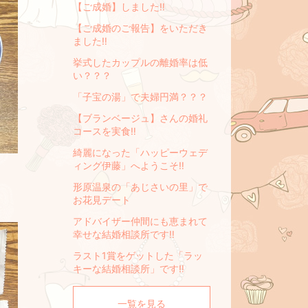
【ご成婚】しました‼
【ご成婚のご報告】をいただき
ました‼
挙式したカップルの離婚率は低
い？？？
「子宝の湯」で夫婦円満？？？
【ブランベージュ】さんの婚礼
コースを実食‼
綺麗になった「ハッピーウェデ
ィング伊藤」へようこそ‼
形原温泉の「あじさいの里」で
お花見デート
アドバイザー仲間にも恵まれて
幸せな結婚相談所です‼
ラスト1賞をゲットした「ラッ
キーな結婚相談所」です‼
一覧を見る