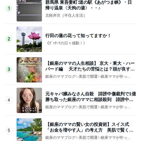
群馬県 東吾妻町∶道の駅《あがつま峡》・日
帰り温泉〈天狗の湯〉・・♪
1
北軽井沢［半住人生活］
行田の蓮の花って知ってますか！
2
《ｸﾞｯﾀｰﾅの日々感動！》
【銀座のママの人生相談】 京大・東大・ハー
バード編 天才たちの苦悩とは？頭が良すぎ
3
て悩む人
銀座のママブログ✨美肌で開運✨銀座ママが作った
化粧品✨銀座クラブ高嶋25歳で開店✨高嶋りえ子
お着物でエルメス バーキン コーデ
元キャバ嬢みなさん自殺 誹謗中傷裁判で1億
勝ち取った銀座のママに相談殺到 誹謗中傷
4
は正義じゃない
銀座のママブログ✨美肌で開運✨銀座ママが作った
化粧品✨銀座クラブ高嶋25歳で開店✨高嶋りえ子
お着物でエルメス バーキン コーデ
【銀座のママの賢い女の投資術】スイス式
「お金を増やす人」の考え方 美肌で賢く金
5
運UP これが正解
銀座のママブログ✨美肌で開運✨銀座ママが作った