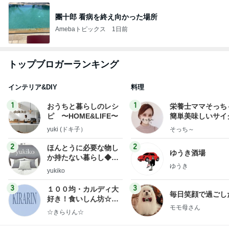
團十郎 看病を終え向かった場所
Amebaトピックス
1日前
トップブロガーランキング
インテリア&DIY
料理
1
1
おうちと暮らしのレシ
栄養士ママそっち
ピ 〜HOME&LIFE〜
簡単美味しいサイ
献立
yuki (ドキ子）
そっち～
2
2
ほんとうに必要な物し
ゆうき酒場
か持たない暮らし◆Ke
ゆうき
ep Life Simple◆〜イ
yukiko
ンテリアのきろく〜
3
3
１００均・カルディ大
毎日笑顔で過ごし
好き！食いしん坊☆き
モモ母さん
らりん☆のブログ
☆きらりん☆