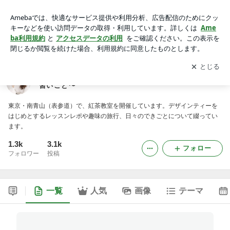
南青山紅茶サロンE-style~暮らしを楽しむ大人女子の習いご
と〜
アプリをダウンロードして
ブログの更新通知
を受け取りまし
開く
ょう。
南青山紅茶サロンE-style~暮らしを楽しむ大人女子の
習いごと〜
東京・南青山（表参道）で、紅茶教室を開催しています。デザインティーを
はじめとするレッスンレポや趣味の旅行、日々のできごとについて綴ってい
ます。
1.3k
3.1k
フォロー
フォロワー
投稿
一覧
人気
画像
テーマ