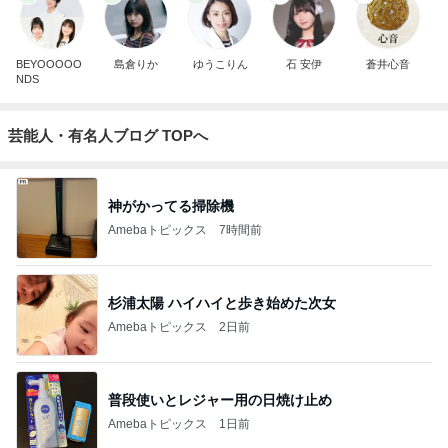
BEYOOOOO
島倉りか
ゆうこりん
石 安伊
蒼井心音
NDS
芸能人・有名人ブログ TOPへ
神がかってる掃除機
Amebaトピックス
7時間前
杉浦太陽 ハイハイと歩き始めた次女
Amebaトピックス
2日前
普段使いとレジャー用の日焼け止め
Amebaトピックス
1日前