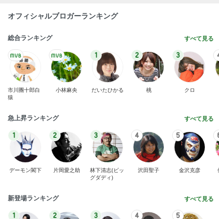
オフィシャルブロガーランキング
総合ランキング
すべて見る
1
2
3
市川團十郎白
小林麻央
だいたひかる
桃
クロ
猿
急上昇ランキング
すべて見る
1
2
3
4
5
デーモン閣下
片岡愛之助
林下清志(ビッ
沢田聖子
金沢克彦
グダディ)
新登場ランキング
すべて見る
1
2
3
4
5