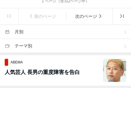
1
ページ（全
312
ページ中）
前のページ
次のページ
月別
テーマ別
ABEMA
人気芸人 長男の重度障害を告白