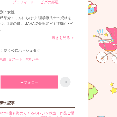
プロフィール
ピグの部屋
別：
女性
己紹介：
こんにちは𓇼 理学療法士の資格を
つ、2児の母。 JAHA協会認定 ﾍﾞﾋﾞﾏﾏﾖｶﾞ・ﾍﾞ
..
続きを見る ＞
く使う公式ハッシュタグ
沖縄
#アート
#習い事
フォロー
新の記事
022年度も海のくくるのレジン教室、作品ご購