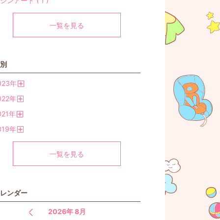
ジンアート ( 1 )
一覧を見る
別
023
年
開
022
年
く
開
021
年
く
開
019
年
く
開
く
一覧を見る
レンダー
2026年 8月