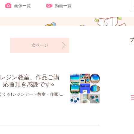
画像一覧
動画一覧
プ
次ページ
のレジン教室、作品ご購
応援頂き感謝です⭐︎
【日本レジュクラフト協会認定海のくくる(レジンアート教室・作家)】江戸川区、台東区中心に活動⭐️【JAHA協会認定】ベビーヨガ＆ママヨガ（親子ヨガ）ベビーチャクラマッサージ※現役理学療法士、2児のママ江戸川区篠崎、瑞江にて活動⭐️ イベント情報マルシェ2023年5月13日(土)キッズふりまるしぇ🌸11:00〜15:00東京都江戸川区都営新宿線 瑞江駅3分Douce (デュース) さんにて子どもと作ったレジンアート販売＆レジンワークショップ予定しています✨ぜひ、遊びにいらして下さい2023年4月12日(水)11:00〜12:00親子カフェでベビママヨガ🧘‍♀️👶理学療法士がお伝えします✨12:30〜添加物無し手作りおいしいランチ☕️江戸川区 都営新宿線 瑞江駅 徒歩3分だんご3兄弟 さんにて少人数制 残り3組❣️ご予約は下記LINEへ❣️きついポーズはしません。解剖学に基づいた安全なポーズをします。身体が硬くても、初めてでもご安心下さい親子で身体を動かし、親子の絆を深めませんか❓✨手遊び歌や服の上からのベビーマッサージもママにとっては産後の育児疲れ改善、骨盤調整効果が✨少人数、最初の手指消毒、大人のマスク着用、窓を開ける、空気清浄機など感染症対策しながら実施します赤ちゃんにとっても、便秘、夜泣き、ぐずりの軽減、大好きなママとの触れ合いで愛されていることを実感するヨガですコロナ禍で浅くなった呼吸を深め、赤ちゃんだけでなく、ママ自身の心と体を見つめる時間を作りませんか❓対象首が座った生後3,4ヶ月〜1歳くらいの赤ちゃんとママ👩👶(靴を脱いで上がるおうちの、個室なのでご安心ください)※大人の女性のみの参加も可能です。持ち物👜 飲み物、タオル、赤ちゃんのお気に入りのおもちゃがあると安心です。ママはタイツとスカート以外の動きやすい服装でお越しください。注意熱37.0度以上、体調不良、予防接種24時間以内はお休みください。心温まる癒しの時間となりますように2023年4/15(土)10:30〜13:00 浅草ワークショップ🏝残り4名❣️翠雲堂(スイウン堂)さん稲荷町駅前店2階銀座線 稲荷町駅出てすぐ浅草や上野に近いです✨エポキシレジンで海のトレイ、コースター、キャニスター、小物入れ、新メニューヒートガンで波のボード作り、ワンちゃん猫ちゃん用フードスタンドなど🐶😸🏝2023年4月26日(水)14:00〜16:30江戸川区鹿骨にある カフェHAN さんにてレジンワークショップ🏝東京都江戸川区鹿骨3-3-14レジンで海のトレイ、小物入れ、コースター作り🏝新メニュー、ヒートガンで波のボード作り、ワンちゃん用フードスタンドなど🐶🌊お好きなメニューをお選びください海以外でも作りたいものを表現できます🙆‍♀️写真付きの詳細はLINEやインスタに掲載🌊自分だけの作品を作りませんか？ワンちゃん連れOK🙆‍♀️残4名❣️ワンオーダーお願いいたしますUVレジンで作る白波も人気です🌊海以外ももちろん可能ですメニューご相談ください。ご予約は下記LINE、または海のくくる( @umi_no_kukuru)のInstagramのDMへどうぞ情報はInstagramが最新です❣️↑3月の海のくくるの活動をご報告いたします。江戸川区篠崎の自宅workshopには県外からも複数名いらしてくださいましたヒートガンを使った波アートが人気でした🌊みなさまとても楽しんで作ってくださいました✨そしてお上手でした🌊👏別日には6歳のお子さま連れの方が、かんたんお絵かきイニシャルキーホルダーを作ってくださいましたよ春休みにお越しくださり、数日前にご入学なさったとのこと🌸おめでとうございます🎊みなさま、またぜひ遊びにいらしてくださいね月1回の江戸川区瑞江の親子カフェだんご3兄弟さんでのベビママヨガ🧘‍♀️👶はかわいいベビちゃんに癒されました江戸川区鹿骨のドッグカフェ、カフェHanさんでのレジンworkshop🐶🏝ではフレーム内に作るヒートガンの波、ホヌちゃん型のボードにヒートガンの波、ワンちゃん型のボードにヒートガンの波をお作りいただきましたお上手でした🌊💙無事に開催でき、ご縁に感謝ですレジンイニシャルキーホルダーや、カードケース、スマホスタンドなどのご購入頂き、誠にありがとうございました一日ごとの詳しい投稿はInstagramに載せております💕ご覧くださいね2022年度、素敵な出会いや繋がりをありがとうございました2023年度もよろしくお願いいたします自宅workshopを含め、それぞれ🈳のある日もございますので、ワークショップやヨガのご予約は下記LINEまでお願いいたしますレジン自宅ワークショップでは、お子さまの手形やお気に入り写真を入れたメニューも作って頂けますよレジンワークショップではレジン初めてのお客様も多数体験いただいております。海のくくるは現在、【対面】にてレジンワークショップやレジュクラフト認定講座を実施しております。レジュクラフトが気になる方、レジン初めてでもご安心ください認定取得中や取得後もLINEなどでサポートいたしております🌈☺︎レジン自宅ワークショップ！メニューによっては\\園児でも作れます子連れでもご安心を//\\オリジナルの作品を作りましょう//体験で作ってみたい！認定講座、気になる！オーダーしてみたいな！下記LINEにご連絡くださいね(LINEご登録、Instagramフォローで自宅WS割引サービスあり)👇問い合わせ公式LINE登録後、スタンプなど送って頂くと1：1トーク可能です。お気軽に🆔@bll0757m ※海のくくるは、感染症対策しております。全館空調で24時間換気、更に窓を開ける、マスク着用、手洗い・手指消毒するなどしております。講師はコロナワクチン4回接種しております。※ヒートガンバージョンは、きれいなセル波を作るには、気温、量、待ち時間、風の当て方など様々な因子に左右されるデリケートな難しさがあるため、ストローバージョンよりもお高くなります。※ヒートガンで作るセル波作りは、必ずしも好きな波が来るとは限りません。白色が飛びすぎたり、良い波が来てもセル(丸い泡)が消えたり、硬化までの間に波が動いてしまうこともあります🙇‍♀️繊細で奥が深いことをご理解、ご了承頂き、世界に一つの波をお楽しみください🌊アートフレーム(例) (トレーとしても使えます)切り取った海のペーパーウェイト(貝ver.の例)アートボード(例)(写真は15×15cm)沖縄の砂を乗せたり、貝を選んだり、レジンを混ぜたり、色を付けたり、波や雲をストローで吹いたり、色んな工程で楽しんでいただけますエポキシレジンは固まるまで24時間以上かかりますが、その間もワクワクドキドキしながら待ってくださっています かたまると更に透明度が出てツヤツヤになりますよ🏖全てが世界に一つだけの作品になります 少人数制、貸切自宅ワークショップ(水)(木)中心に開催 (月)(火)は13:45頃〜土日祝は応相談時間10:00〜16:00の間の2、3時間アクセス東京都江戸川区篠崎最寄り駅: 都営新宿線 篠崎駅篠崎駅から徒歩圏内🚶‍♀️※自宅サロンにて男性のみはご遠慮頂く場合がございます。カップルさん、子連れさんOKです🙆‍♀️※詳しい住所は、ご予約時にお伝え致します。 ネット販売(minne)海のくくる(レジンアート)販売♡こちら⭐︎海のくくる 𝕦𝕞𝕚_𝕟𝕠_𝕜𝕦𝕜𝕦𝕣𝕦さんの作品一覧uminokukuruさんの作品一覧、プロフィールなどをみることができます。ハンドメイドマーケット、手作り作品の通販・販売サイトとアプリ minne。アクセサリーやバッグ、雑貨など世界に1つだけのハンドメイド作品を販売している国内最大級のマーケットです。minne.com レジュクラフトのベーシック認定資格講座受けたい方は海のくくる講師自宅で可能です♡お申し込みフォーム★海のくくるで対面認定講座 受講ご希望の方はこちら★認定講座 お申し込みレジュクラフト協会 ベーシック認定講座docs.google.com※レジュクラフト協会 ベーシック認定講座は、一律107,800円オーダーコースター、アートパネル、看板、アートフレーム、トレイ、小物入れ、イニシャル(キーホルダーにも)、ペーパーウェイト、ピアス、イヤリング、マスクチャーム、ブレスレット、切り絵とコラボなど色々ご相談ください写真入りは海のくくるペットやご家族の写真を入れてお作りできますInstagram 日々投稿してます↓海のくくる Instagramはこちら⭐︎(ユーザー名 @umi_no_kukuru) 海のくくる(レジン&ベビママヨガ) フォロー、いいね！応援お願いいたします 読んで頂きありがとうございます
日