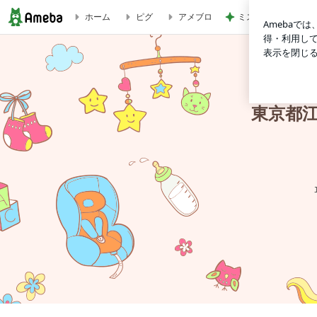
ミスドで周りの興奮
ホーム
ピグ
アメブロ
東京都江戸川区篠崎⭐︎ﾚｼﾞﾝｱｰﾄ 海のくくる⭐︎JAHA認定ﾍﾞﾋﾞﾏﾏﾖｶﾞ,ﾍ
東京都江戸