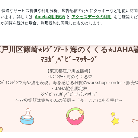
につられ購入
芸能人ブログ
人気ブログ
新規登録
ロ
ﾞﾋﾞｰﾏｯｻｰｼﾞ
川区篠崎⭐︎ﾚｼﾞﾝｱｰﾄ 海のくくる⭐︎JAHA認
ﾏﾖｶﾞ,ﾍﾞﾋﾞｰﾏｯｻｰｼﾞ
【東京都江戸川区篠崎】
・ﾚｼﾞﾝｱｰﾄ 海のくくる♡
ｴﾎﾟｷｼﾚｼﾞﾝで海や波を表現。海を感じる雑貨のworkshop・order・販売
・JAHA協会認定校
♡ﾍﾞﾋﾞﾏﾏﾖｶﾞ,ﾍﾞﾋﾞｰﾁｬｸﾗﾏｯｻｰｼﾞ
～ﾏﾏの笑顔は赤ちゃんの笑顔～「今」ここにある幸せ～