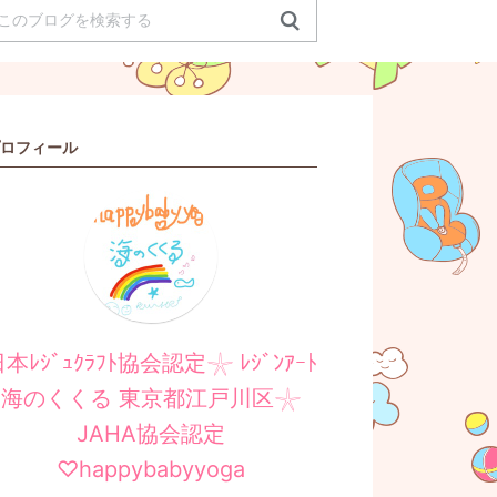
ロフィール
本ﾚｼﾞｭｸﾗﾌﾄ協会認定𓇼 ﾚｼﾞﾝｱｰﾄ
海のくくる 東京都江戸川区𓇼
JAHA協会認定
♡happybabyyoga