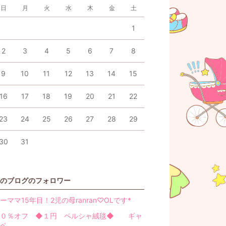
日
月
火
水
木
金
土
1
2
3
4
5
6
7
8
9
10
11
12
13
14
15
16
17
18
19
20
21
22
23
24
25
26
27
28
29
30
31
のブログのフォロワー
ーママ15年目！2児の母ranran♡OLです*
９０％オフ ◆１円 ペルシャ絨毯◆ ギャ
ッベ