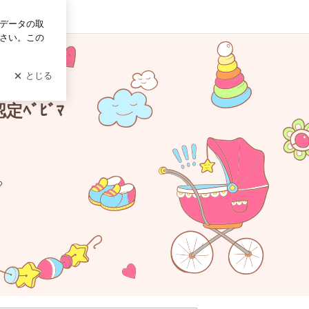
グイン
定ﾍﾞﾋﾞﾏ
♡