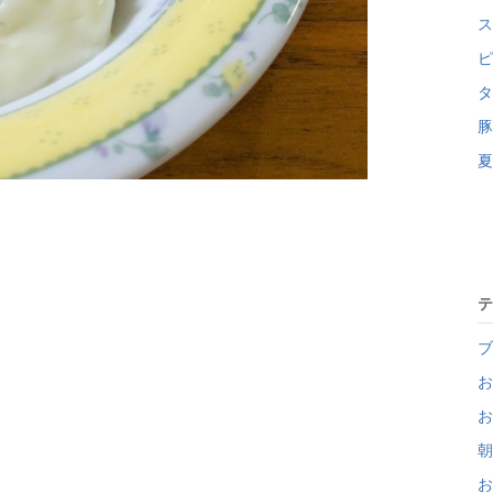
ス
ピ
タ
豚
夏
テ
ブ
お
お
朝
お