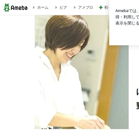
初っ端から飛ばした
ホーム
ピグ
アメブロ
はぴ子♪自由な双子母♪野菜料理【ゆるベジ】＆話の聴き方【