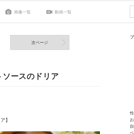
画像一覧
動画一覧
プ
次ページ
トソースのドリア
性
リア】
お
自
ベ