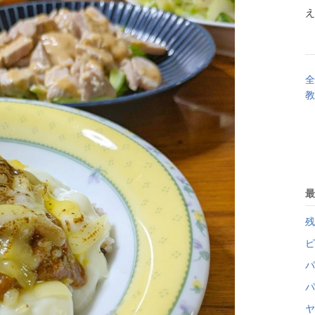
え
全
教
最
残
ピ
パ
パ
ヤ