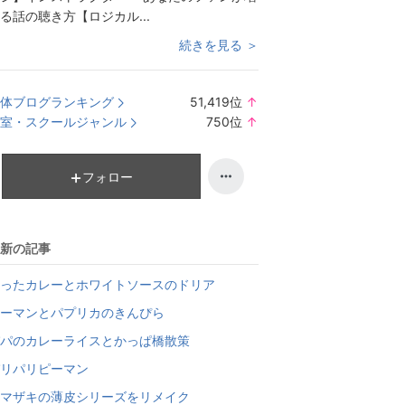
る話の聴き方【ロジカル...
続きを見る ＞
体ブログランキング
51,419
位
↑
ラ
室・スクールジャンル
750
位
↑
ン
ラ
キ
ン
ン
キ
フォロー
グ
ン
上
グ
昇
上
新の記事
昇
ったカレーとホワイトソースのドリア
ーマンとパプリカのきんぴら
パのカレーライスとかっぱ橋散策
リパリピーマン
マザキの薄皮シリーズをリメイク