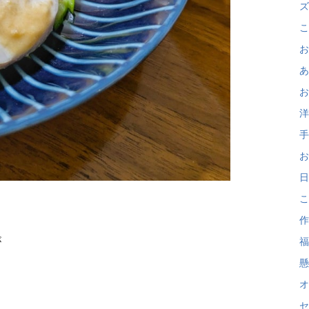
ズ
こ
お
あ
お
洋
手
お
日
こ
作
が
福
懸
オ
セ