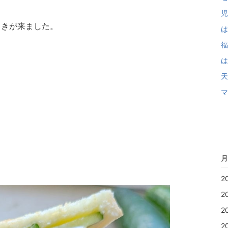
児
ときが来ました。
は
福
は
天
マ
月
2
2
2
2