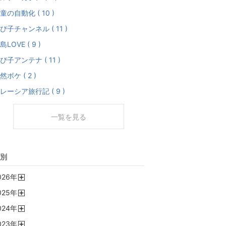
童の自動化 ( 10 )
ぴ子チャンネル ( 11 )
島LOVE ( 9 )
ぴ子アンテナ ( 11 )
然ボケ ( 2 )
レーシア旅行記 ( 9 )
一覧を見る
別
026
年
開
025
年
く
開
024
年
く
開
023
年
く