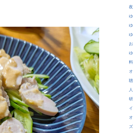
夜
ゆ
ゆ
ゆ
お
ゆ
料
オ
聴
人
研
イ
オ
ズ