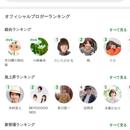
オフィシャルブロガーランキング
総合ランキング
すべて見る
1
2
3
市川團十郎白
小林麻央
だいたひかる
桃
クロ
猿
急上昇ランキング
すべて見る
1
2
3
4
5
木村直人
BEYOOOOO
美川憲一
吉岡淳
水森かおり
NDS
新登場ランキング
すべて見る