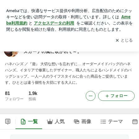
HANE HANDS（ハネハンズ）／イタリアの香り、トスカーナ
の風に吹かれて～。
アプリをダウンロードして
ブログの更新通知
を受け取りまし
開く
ょう。
HANE HANDS（ハネハンズ）／イタリアの香り、ト
スカーナの風に吹かれて～。
ハネハンズ ／『遊』 大切な想いを忘れずに… オーダーメイドバッグのハネ
ハンズ。イタリアで修業したデザイナー、職人たちによるハンドメイドのバ
ッグショップ。一人一人のライフスタイルに合った商品をご提供していま
す。ひととは違う個性を大切にする大人に。
81
1.9k
フォロー
フォロワー
投稿
一覧
人気
画像
テーマ