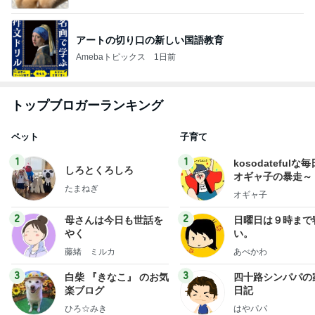
アートの切り口の新しい国語教育
Amebaトピックス
1日前
トップブロガーランキング
ペット
子育て
1
1
kosodatefulな毎
しろとくろしろ
オギャ子の暴走～
たまねぎ
オギャ子
2
2
母さんは今日も世話を
日曜日は９時まで
やく
い。
藤緒 ミルカ
あべかわ
3
3
白柴 『きなこ』 のお気
四十路シンパパの
楽ブログ
日記
ひろ☆みき
はやパパ