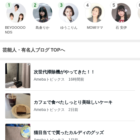
1
2
3
4
5
BEYOOOOO
島倉りか
ゆうこりん
MOMIママ
石 安伊
NDS
芸能人・有名人ブログ TOPへ
次世代掃除機がやってきた！！
Amebaトピックス
16時間前
カフェで食べたしっとり美味しいケーキ
Amebaトピックス
2日前
猫目当てで買ったカルディのグッズ
Amebaトピックス
1日前