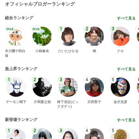
オフィシャルブロガーランキング
総合ランキング
すべて見る
1
2
3
市川團十郎白
小林麻央
だいたひかる
桃
クロ
猿
急上昇ランキング
すべて見る
1
2
3
4
5
デーモン閣下
片岡愛之助
林下清志(ビッ
沢田聖子
金沢克彦
グダディ)
新登場ランキング
すべて見る
1
2
3
4
5