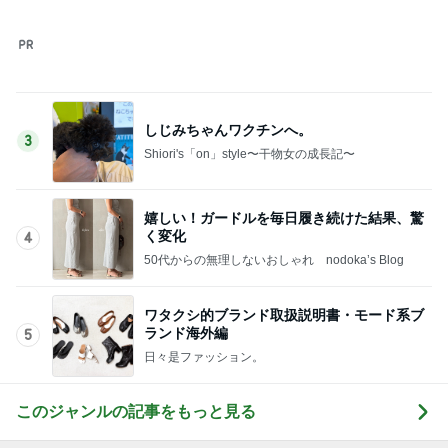
しじみちゃんワクチンへ。
3
Shiori's「on」style〜干物女の成長記〜
嬉しい！ガードルを毎日履き続けた結果、驚
く変化
4
50代からの無理しないおしゃれ nodoka’s Blog
ワタクシ的ブランド取扱説明書・モード系ブ
ランド海外編
5
日々是ファッション。
このジャンルの記事をもっと見る