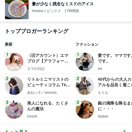
量が少なく残念なミスドのアイス
Amebaトピックス
17時間前
トップブロガーランキング
美容
ファッション
1
1
（旧アカウント）エマ
妻です。ママです
ブログ【アラフォー会
です。
社売却セカンドライ
エマの日記
eri.
フ】
2
2
リトルミニマリストの
40代からの大人
ビューティコラム The
アルを品良く着こ
little minimalist's bea
ファッションブロ
あねっさ／anessa
えりん
uty colum
3
3
美人になれる、たくさ
銀の滴降る降るま
んの魔法
に・・・
hiromi
illallan