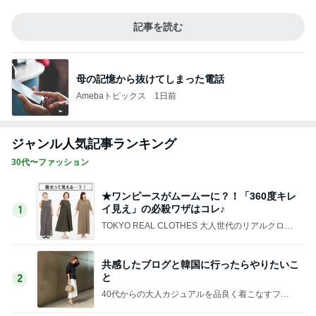
記事を読む
母の記憶から抜けてしまった電話
Amebaトピックス
1日前
ジャンル人気記事ランキング
30代〜ファッション
★ワンピースがムームーに？！「360度キレ
イ見え」の必殺ワザはコレ♪
1
TOKYO REAL CLOTHES 大人世代のリアルクロー
ズ
共感したブログと韓国に行ったらやりたいこ
と
2
40代からの大人カジュアルを品良く着こなすファ
ッションブログ