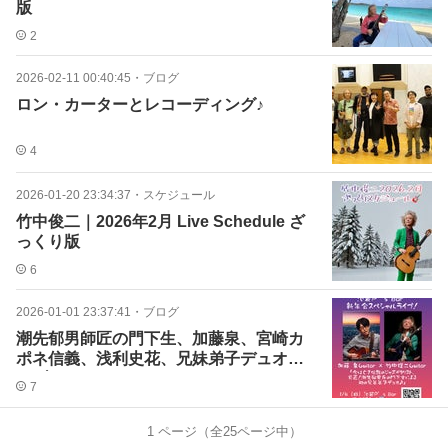
版
2
2026-02-11 00:40:45
・
ブログ
ロン・カーターとレコーディング♪
4
2026-01-20 23:34:37
・
スケジュール
竹中俊二｜2026年2月 Live Schedule ざ
っくり版
6
2026-01-01 23:37:41
・
ブログ
潮先郁男師匠の門下生、加藤泉、宮崎カ
ポネ信義、浅利史花、兄妹弟子デュオラ
イブ！
7
1
ページ（全
25
ページ中）