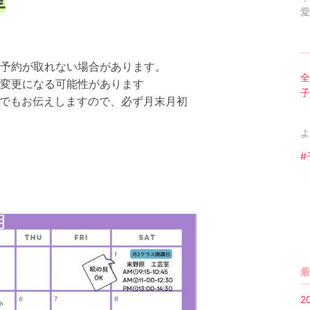
愛
予約が取れない場合があります。
全
変更になる可能性があります
子
neでもお伝えしますので、必ず月末月初
よ
#
最
2