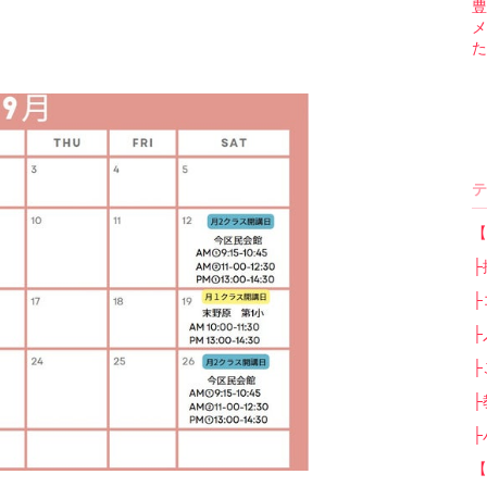
豊
メ
た
テ
【
├
├
├
├
├
├
【