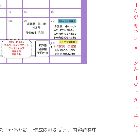
【
ら
が
豊
学
ジ
し
夕
み
【
な
「
タ
「
止
た
ムでの「かるた絵」作成依頼を受け、内容調整中
ラ