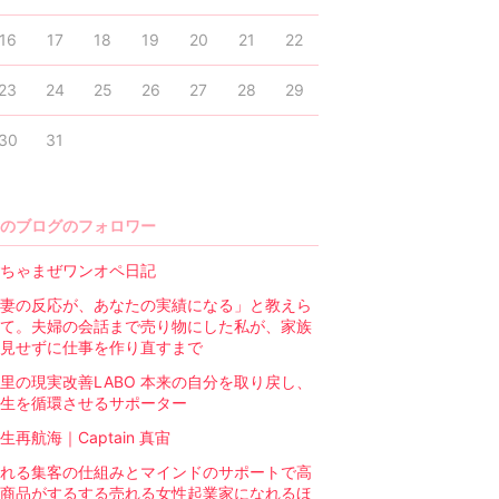
16
17
18
19
20
21
22
23
24
25
26
27
28
29
30
31
のブログのフォロワー
ちゃまぜワンオペ日記
妻の反応が、あなたの実績になる」と教えら
て。夫婦の会話まで売り物にした私が、家族
見せずに仕事を作り直すまで
里の現実改善LABO 本来の自分を取り戻し、
生を循環させるサポーター
生再航海｜Captain 真宙
れる集客の仕組みとマインドのサポートで高
商品がするする売れる女性起業家になれるほ