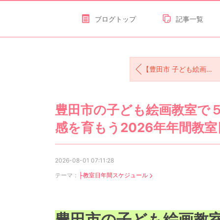
ブログトップ
記事一覧
【豊田市 子ども絵画教室】「わぁー！」が止まらない♪ 花火・ポスター・野菜観察で大盛り上がり！
豊田市の子ども絵画教室で
感を育もう2026年年間教
2026-08-01 07:11:28
テーマ：
├教室日年間スケジュール
豊田市の子ども絵画教