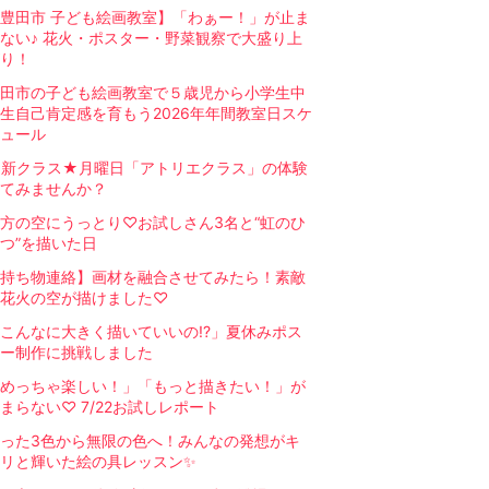
豊田市 子ども絵画教室】「わぁー！」が止ま
ない♪ 花火・ポスター・野菜観察で大盛り上
り！
田市の子ども絵画教室で５歳児から小学生中
生自己肯定感を育もう2026年年間教室日スケ
ュール
★新クラス★月曜日「アトリエクラス」の体験
てみませんか？
方の空にうっとり♡お試しさん3名と“虹のひ
つ”を描いた日
持ち物連絡】画材を融合させてみたら！素敵
花火の空が描けました♡
こんなに大きく描いていいの!?」夏休みポス
ー制作に挑戦しました
めっちゃ楽しい！」「もっと描きたい！」が
まらない♡ 7/22お試しレポート
った3色から無限の色へ！みんなの発想がキ
リと輝いた絵の具レッスン✨