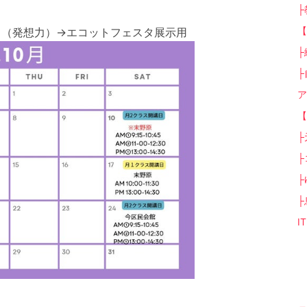
├
【
境）（発想力）→エコットフェスタ展示用
├
├
ア
【
├
├
├
├
I