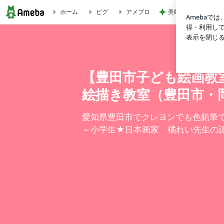
美味しすぎたコンビ
ホーム
ピグ
アメブロ
愛知県豊田市の子ども絵画教室|5歳から小学生まで安心の少人
教室（豊田市・岡崎市.三好市）
【豊田市子ども絵画教
絵描き教室（豊田市・
愛知県豊田市でクレヨンでも色鉛筆で
～小学生★日本画家 橘れい先生の認