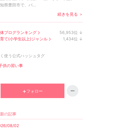
知県豊田市で、パ...
続きを見る ＞
体ブログランキング
56,953
位
↓
ラ
育て(小学生以上)ジャンル
1,434
位
↓
ン
ラ
キ
ン
く使う公式ハッシュタグ
ン
キ
グ
ン
子供の習い事
下
グ
降
下
降
フォロー
新の記事
026/08/02