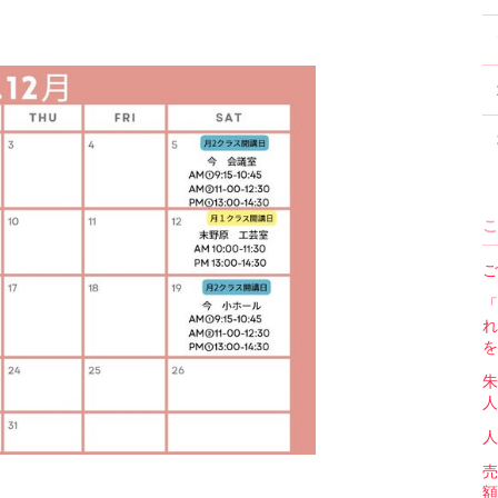
こ
ご
「
れ
を
朱
人
人
売
額