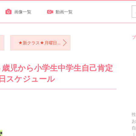
画像一覧
動画一覧
プ
★新クラス★月曜日「アトリエクラス」の体験してみませんか？
５歳児から小学生中学生自己肯定
室日スケジュール
性
お
自
室
｜