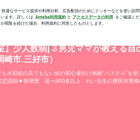
ニのサンドイッチ
芸能人ブログ
人気ブログ
新規登録
数教室で自己肯定感高めよう | 【豊田市子ども絵画教室】少
室】少人数制|３男児ママが教える自
岡崎市.三好市）
も水彩絵の具でもない絵の初心者向け画材”パステル”を
定講師★指導歴 延べ900名以上 れい先生の豊田市豊