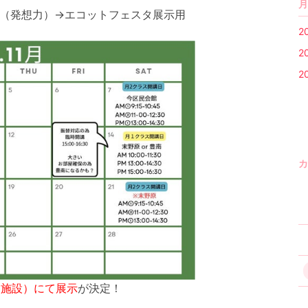
月
境）（発想力）→エコットフェスタ展示用
2
2
2
カ
習施設）にて展示
が決定！