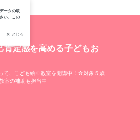
ログイン
人数制|３男児ママが教える自己肯定感を高める子どもお絵描き
己肯定感を高める子どもお
使って、こども絵画教室を開講中！☆対象５歳
南教室の補助も担当中