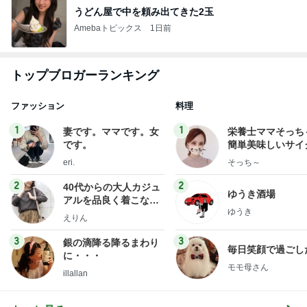
うどん屋で中を頼み出てきた2玉
Amebaトピックス
1日前
トップブロガーランキング
ファッション
料理
1
1
妻です。ママです。女
栄養士ママそっち
です。
簡単美味しいサイ
献立
eri.
そっち～
2
2
40代からの大人カジュ
ゆうき酒場
アルを品良く着こなす
ゆうき
ファッションブログ
えりん
3
3
銀の滴降る降るまわり
毎日笑顔で過ごし
に・・・
モモ母さん
illallan