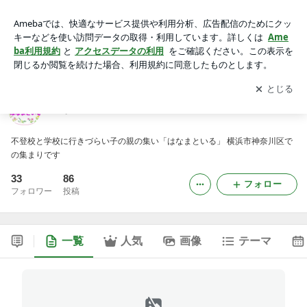
はなまといる ブログ
アプリをダウンロードして
ブログの更新通知
を受け取りまし
開く
ょう。
はなまといる ブログ
不登校と学校に行きづらい子の親の集い「はなまといる」 横浜市神奈川区で
の集まりです
33
86
フォロー
フォロワー
投稿
一覧
人気
画像
テーマ