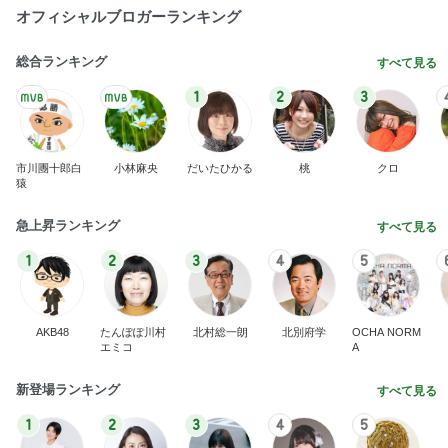
オフィシャルブロガーランキング
総合ランキング
すべて見る
1
2
3
市川團十郎白
小林麻央
だいたひかる
桃
クロ
猿
急上昇ランキング
すべて見る
1
2
3
4
5
AKB48
たんぽぽ川村
北村総一朗
北別府学
OCHA NORM
エミコ
A
新登場ランキング
すべて見る
1
2
3
4
5