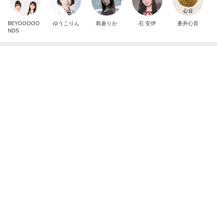
BEYOOOOO
ゆうこりん
島倉りか
石 安伊
蒼井心音
NDS