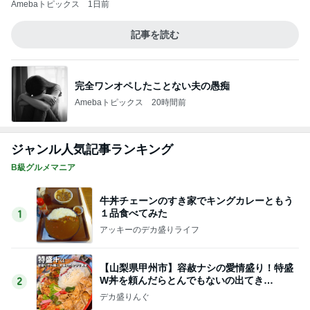
Amebaトピックス
1日前
記事を読む
完全ワンオペしたことない夫の愚痴
Amebaトピックス
20時間前
ジャンル人気記事ランキング
B級グルメマニア
牛丼チェーンのすき家でキングカレーともう
１品食べてみた
1
アッキーのデカ盛りライフ
【山梨県甲州市】容赦ナシの愛情盛り！特盛
W丼を頼んだらとんでもないの出てき
2
た…！〜花藤食堂さん〜
デカ盛りんぐ