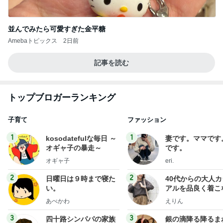
並んでみたら可愛すぎた金平糖
Amebaトピックス
2日前
記事を読む
トップブロガーランキング
子育て
ファッション
1
1
kosodatefulな毎日 ～
妻です。ママです
オギャ子の暴走～
です。
オギャ子
eri.
2
2
日曜日は９時まで寝た
40代からの大人
い。
アルを品良く着こ
ファッションブロ
あべかわ
えりん
3
3
四十路シンパパの家族
銀の滴降る降るま