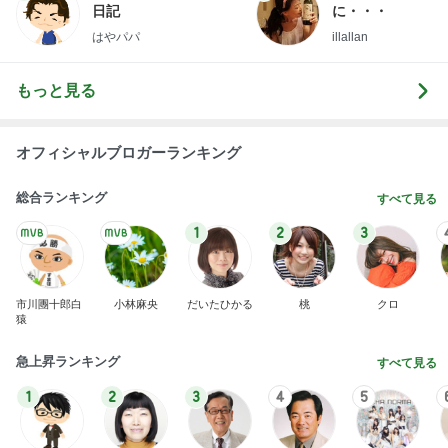
日記
に・・・
はやパパ
illallan
もっと見る
オフィシャルブロガーランキング
総合ランキング
すべて見る
1
2
3
市川團十郎白
小林麻央
だいたひかる
桃
クロ
猿
急上昇ランキング
すべて見る
1
2
3
4
5