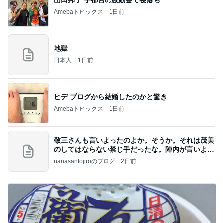
山田邦子 宇都宮の激励会で寝落ち
Amebaトピックス
1日前
地獄
日本人
1日前
ヒデ ブログから結婚したのかと驚き
Amebaトピックス
1日前
敬三さんも言いよったのよか。そうか。それは茂美
のしてはならない禁じ手だったな。陣内が言いよる
のよ
nanasantojiroのブログ
2日前