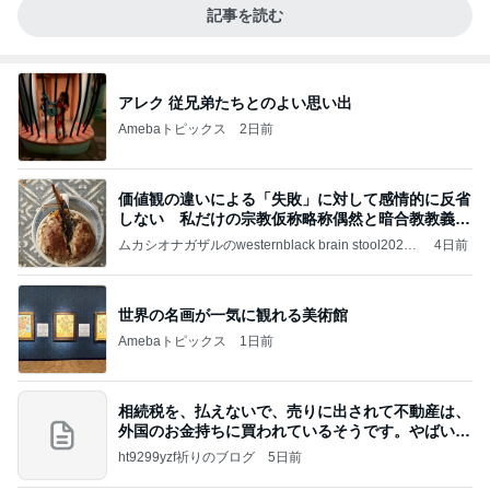
記事を読む
アレク 従兄弟たちとのよい思い出
Amebaトピックス
2日前
価値観の違いによる「失敗」に対して感情的に反省
しない 私だけの宗教仮称略称偶然と暗合教教義候
補
ムカシオナガザルのwesternblack brain stool2024
4日前
年（令和6）11月25日以来減酒断煙再開ムカシオナ
ガザル
世界の名画が一気に観れる美術館
Amebaトピックス
1日前
相続税を、払えないで、売りに出されて不動産は、
外国のお金持ちに買われているそうです。やばいで
すよ
ht9299yzf祈りのブログ
5日前