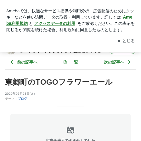
東郷町のTOGOフラワーエール | 【東郷・日進・豊明】ハナマ
ルク-hanamaruku-～フラワーアレンジメント教室＆プリザー
アプリをダウンロードして
ブログの更新通知
を受け取りまし
開く
ブドフラワーレッスン～
ょう。
【東郷・日進・豊明】ハナマルク-hanamaruk
フォロー
u-～フラワーアレンジメント教室＆プリザー
ブドフラワーレッスン～
前の記事へ
一覧
次の記事へ
東郷町のTOGOフラワーエール
2020年06月23日(火)
テーマ：
ブログ
広告を表示できませんでした