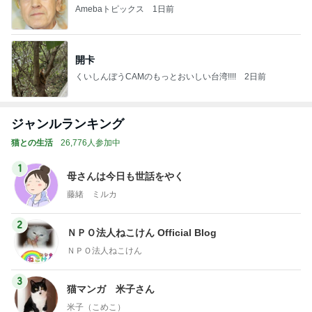
Amebaトピックス
1日前
開卡
くいしんぼうCAMのもっとおいしい台湾!!!!
2日前
ジャンルランキング
猫との生活
26,776人参加中
1
母さんは今日も世話をやく
藤緒 ミルカ
2
ＮＰＯ法人ねこけん Official Blog
ＮＰＯ法人ねこけん
3
猫マンガ 米子さん
米子（こめこ）