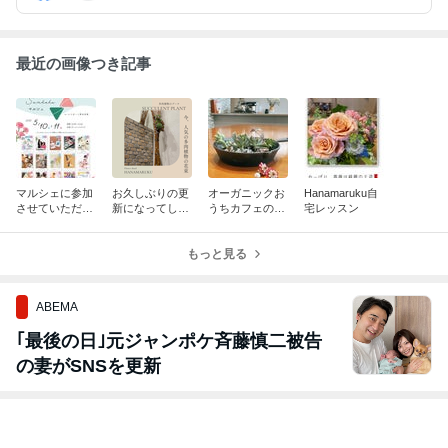
最近の画像つき記事
マルシェに参加
お久しぶりの更
オーガニックお
Hanamaruku自
させていただき
新になってしま
うちカフェの方
宅レッスン
ます
い申し訳ありま
とコラボレッス
せん
ン
もっと見る
ABEMA
｢最後の日｣元ジャンポケ斉藤慎二被告
の妻がSNSを更新