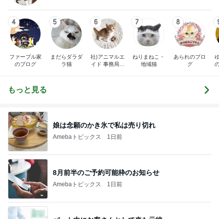
4
5
6
7
8
ファーブル家
まだらダラダ
社)アニマルエ
ねりまねこ・
あられのブロ
のブログ
ラ猫
イド 事務局＆
地域猫
グ
みんなの日記
もっと見る
娘は念願のかき氷で私は売り切れ
Amebaトピックス
1日前
8月前半のご予約可能枠のお知らせ
Amebaトピックス
1日前