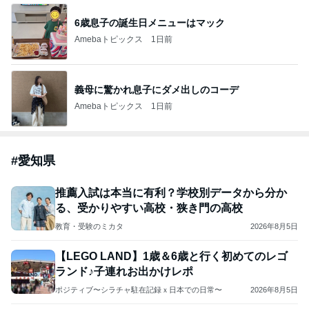
6歳息子の誕生日メニューはマック
Amebaトピックス
1日前
義母に驚かれ息子にダメ出しのコーデ
Amebaトピックス
1日前
#
愛知県
推薦入試は本当に有利？学校別データから分か
る、受かりやすい高校・狭き門の高校
教育・受験のミカタ
2026年8月5日
【LEGO LAND】1歳＆6歳と行く初めてのレゴ
ランド♪子連れお出かけレポ
ポジティブ〜シラチャ駐在記録ｘ日本での日常〜
2026年8月5日