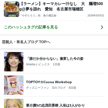
【ラーメン】キーマカレー汁なし 大 麺増500
g@夢を語れ 愛知 名古屋市瑞穂区
『やすたろう』的 食の備忘録
2026年8月5日
このハッシュタグの記事を見る
芸能人・有名人ブログ TOPへ
「誰だか分からない」激変した今の姿
Amebaトピックス
1日前
TOPTOY☆Cocoa Workshop
ディズニーファン Dのブログ
8日前
要介護5の志茂田景樹 入浴は3人がかり