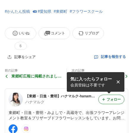
#
かんたん投稿
#
愛知県
#
東郷町
#
フラワースクール
いいね
コメント
リブログ
6
記事を報告する
記事をシェア
前の記事
次の記事
東郷町広報に掲載されまし
新型コロナ感染拡大による休
気に入ったらフォロー
た。
校のお知らせ
会員登録は不要です
【東郷・日進・豊明】ハナマルク-hanamaruku-～フラワーアレンジメント教室＆プリザーブドフラワーレッスン～
フォロー
ハナマルク
東郷町・日進・豊明・みよしで・高蔵寺で、出張フラワーアレンジ
メント教室＆プリザーブドフラワーレッスンをしています。お問い
合わせはhttp://hanamaruku.comのお問い合わせフォームよりお願
い致します。