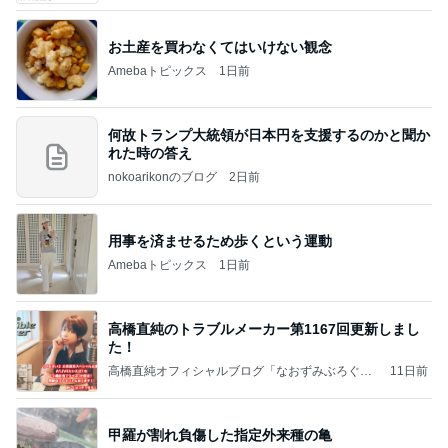
お土産を買わなくてはいけない観念
Amebaトピックス
1日前
何故トランプ大統領が日本円を支援するのかと聞か
れた時の答え
nokoarikonのブログ
2日前
用事を済ませるため歩くという運動
Amebaトピックス
1日前
高橋直純のトラブルメーカー第1167回更新しまし
た！
高橋直純オフィシャルブログ「なおずみぶろぐ」
11日前
Powered by Ameba
甲羅が割れ負傷した指定外来種の亀