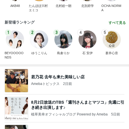
AKB48
たんぽぽ川村
北村総一朗
北別府学
OCHA NORM
エミコ
A
新登場ランキング
すべて見る
1
2
3
4
5
BEYOOOOO
ゆうこりん
島倉りか
石 安伊
蒼井心音
NDS
若乃花 去年も来た美味しい店
Amebaトピックス
2日前
8月2日放送のTBS「週刊さんまとマツコ」先週に引
き続き出演します♪
植草美幸オフィシャルブログ Powered by Ameba
5日前