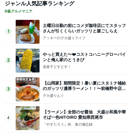
ジャンル人気記事ランキング
B級グルメマニア
土曜日出勤の前にコメダ珈琲店にてスタッフ
さんが引くくらいガッツリと腹ごしらえ
1
アッキーのデカ盛りライフ
やっと買えた〜❤️コストコハニーグローパイ
ンと俺ん家のとうきび
2
道産子どすどす！
【山岡家】期間限定！暑い夏にスタミナ補給
のガッツリ濃厚ラーメン！！〜前橋野中店さ
3
ん〜
デカ盛りんぐ
【ラーメン】全部のせ醤油 大盛@和風中華
そば一色HITOIRO 愛知県西尾市
4
『やすたろう』的 食の備忘録