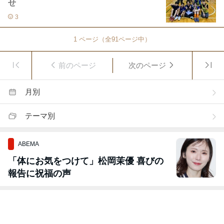
せ
3
1
ページ（全
91
ページ中）
前のページ
次のページ
月別
テーマ別
ABEMA
「体にお気をつけて」松岡茉優 喜びの
報告に祝福の声