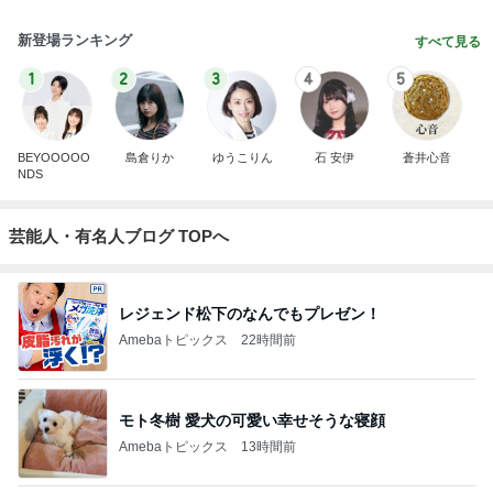
新登場ランキング
すべて見る
1
2
3
4
5
BEYOOOOO
島倉りか
ゆうこりん
石 安伊
蒼井心音
NDS
芸能人・有名人ブログ TOPへ
レジェンド松下のなんでもプレゼン！
Amebaトピックス
22時間前
モト冬樹 愛犬の可愛い幸せそうな寝顔
Amebaトピックス
13時間前