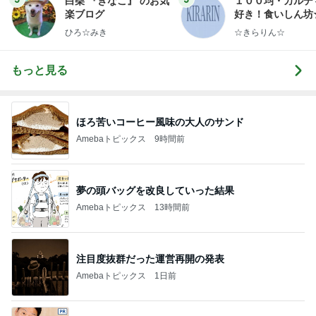
白柴 『きなこ』 のお気
１００均・カルデ
楽ブログ
好き！食いしん坊
らりん☆のブログ
ひろ☆みき
☆きらりん☆
もっと見る
ほろ苦いコーヒー風味の大人のサンド
Amebaトピックス
9時間前
夢の頭バッグを改良していった結果
Amebaトピックス
13時間前
注目度抜群だった運営再開の発表
Amebaトピックス
1日前