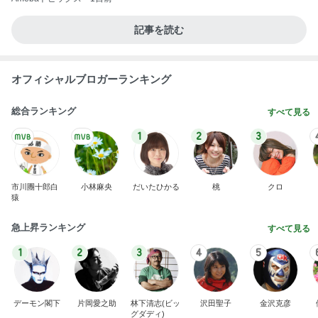
記事を読む
オフィシャルブロガーランキング
総合ランキング
すべて見る
1
2
3
市川團十郎白
小林麻央
だいたひかる
桃
クロ
猿
急上昇ランキング
すべて見る
1
2
3
4
5
デーモン閣下
片岡愛之助
林下清志(ビッ
沢田聖子
金沢克彦
グダディ)