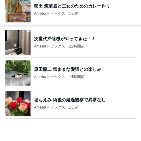
熊田 筑前煮と三女のためのカレー作り
Amebaトピックス
1日前
次世代掃除機がやってきた！！
Amebaトピックス
22時間前
原田龍二 気ままな愛猫との楽しみ
Amebaトピックス
14時間前
堀ちえみ 術後の経過観察で異常なし
Amebaトピックス
1日前
クロ 辛い鍋と納豆を間違えた母
Amebaトピックス
1日前