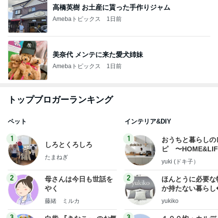
高橋英樹 お土産に貰った手作りジャム
Amebaトピックス
1日前
美奈代 メンテに来た愛犬姉妹
Amebaトピックス
1日前
トップブロガーランキング
ペット
インテリア&DIY
1
1
おうちと暮らしの
しろとくろしろ
ピ 〜HOME&LI
たまねぎ
yuki (ドキ子）
2
2
母さんは今日も世話を
ほんとうに必要な
やく
か持たない暮らし
ep Life Simple
藤緒 ミルカ
yukiko
ンテリアのきろく
3
3