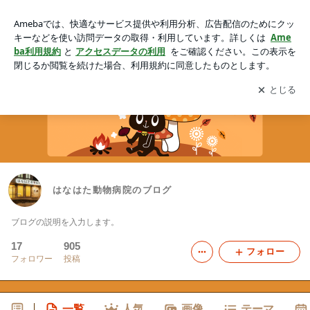
はなはた動物病院のブログ
アプリをダウンロードして
ブログの更新通知
を受け取りまし
開く
ょう。
はなはた動物病院のブログ
ブログの説明を入力します。
17
905
フォロー
フォロワー
投稿
一覧
人気
画像
テーマ