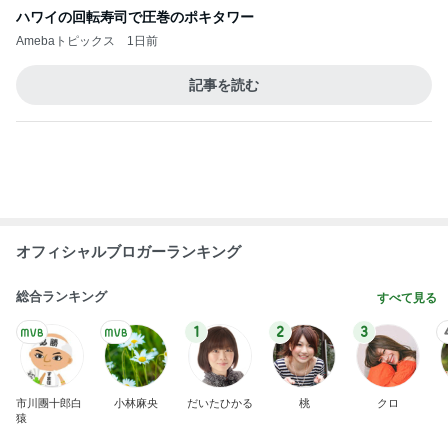
オフィシャルブロガーランキング
総合ランキング
すべて見る
1
2
3
市川團十郎白
小林麻央
だいたひかる
桃
クロ
猿
急上昇ランキング
すべて見る
1
2
3
4
5
AKB48
たんぽぽ川村
北村総一朗
北別府学
OCHA NORM
エミコ
A
新登場ランキング
すべて見る