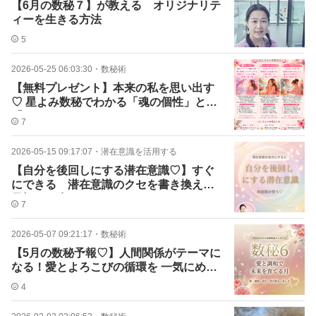
【6月の数秘７】が教える オリジナリテ
ィーを生きる方法
5
2026-05-25 06:03:30
・
数秘術
【無料プレゼント】本来の私を思い出す
♡ 星よみ数秘でわかる「魂の個性」と
「やる気スイッチ」
7
2026-05-15 09:17:07
・
潜在意識を活用する
【自分を後回しにする潜在意識♡】すぐ
にできる 潜在意識のクセを書き換える
最初の一歩！
7
2026-05-07 09:21:17
・
数秘術
【5月の数秘予報♡】人間関係がテーマに
なる！愛とよろこびの循環を 一気にめぐ
らせるには？
4