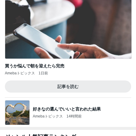
中学卒業後はど〜しよっかな？刑事ドラマ好きママ
の日常♪♪
このジャンルの記事をもっと見る
神がかってる掃除機
Amebaトピックス
1時間前
友達が好きすぎる子のハラハラする行動
Amebaトピックス
1日前
美優 大成功のセルフまつげパーマ
Amebaトピックス
12時間前
水森かおり 早起きし見に行った絶景