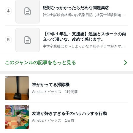
記事を読む
小柳ルミ子 愛犬の1日の里帰り
Amebaトピックス
12時間前
相談できる相手がいるという安心感
Amebaトピックス
1日前
堀ちえみ 旅のビュッフェでの朝食
Amebaトピックス
1日前
果肉入りソースが物足りない新作
Amebaトピックス
1日前