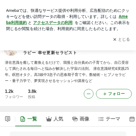
潜在意識と繋がって想像以上の未来へ 使命を紐解き夢を叶え
る数秘セラピー 未来を創るドリームヒプノセラピー 幸せ更新
アプリをダウンロードして
ブログの更新通知
を受け取りまし
開く
セラピスト
ょう。
潜在意識と繋がって想像以上の未来へ 使命を紐解き
夢を叶える数秘セラピー 未来を創るドリームヒプノセ
ラピー 幸せ更新セラピスト
潜在意識を癒して書換えるだけで、我慢と自分責めの子育てから、自己受容
して満たされる毎日へと悩みが解決した宇宙の法則。 潜在意識研究&実践25
年。瞑想オタク。高3娘中3息子の思春期子育て中。数秘術・ヒプノセラピ
ー・量子力学で、夢実現させるセッションや講座など
1.2k
3.8k
フォロー
フォロワー
投稿
一覧
人気
画像
テーマ