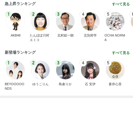
1
2
3
4
5
BEYOOOOO
ゆうこりん
島倉りか
石 安伊
蒼井心音
NDS
芸能人・有名人ブログ TOPへ
次世代掃除機がやってきた！！
Amebaトピックス
1時間前
シールを無くして大泣きした思い出
Amebaトピックス
1日前
カルディで買った優雅な気分の珈琲
Amebaトピックス
10時間前