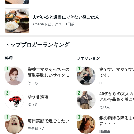
夫がいると適当にできない昼ごはん
Amebaトピックス
1日前
トップブロガーランキング
料理
ファッション
1
1
栄養士ママそっち～の
妻です。ママです
簡単美味しいサイクル
です。
献立
そっち～
eri.
2
2
40代からの大人
ゆうき酒場
アルを品良く着こ
ゆうき
ファッションブロ
えりん
3
3
銀の滴降る降るま
毎日笑顔で過ごしたい
に・・・
モモ母さん
illallan