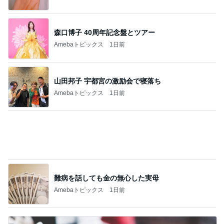
【中学１年生・支援級】今月の全県模試とパ
ソコンの使い心地。
1
中学卒業後はど〜しよっかな？刑事ドラマ好きママ
の日常♪♪
シャーベットトーンってどんな色？
2
カラリスト中塚陽子のブログ
国際知識検定の受験申し込みをしました
3
資格取得と◯◯のための備忘録
絶対ひっかかったらだめな問題集②
4
社労士試験合格者のお気楽日記（社労士試験問題演
習付き）
【中学１年生・支援級】勉強とスポーツの両
立って凄いな、改めて感じます。
5