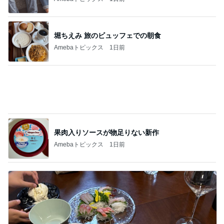
日本未発売で一嗅ぎ惚れした香水
Amebaトピックス
1日前
記事を読む
40代がおしゃれより現実を取った結果
Amebaトピックス
1日前
神がかってる掃除機
Amebaトピックス
1時間前
アグネス 共作の中国語版の初稿