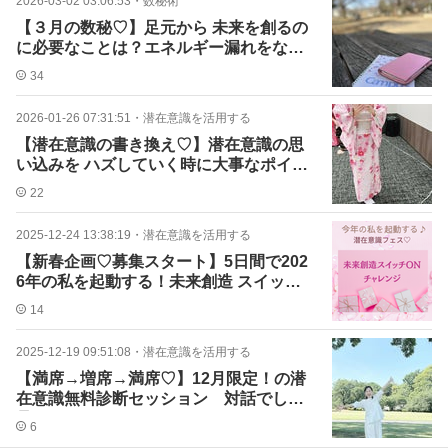
2026-03-02 03:06:53
・
数秘術
【３月の数秘♡】足元から 未来を創るの
に必要なことは？エネルギー漏れをなく
そう！
34
2026-01-26 07:31:51
・
潜在意識を活用する
【潜在意識の書き換え♡】潜在意識の思
い込みを ハズしていく時に大事なポイン
ト！
22
2025-12-24 13:38:19
・
潜在意識を活用する
【新春企画♡募集スタート】5日間で202
6年の私を起動する！未来創造 スイッチO
Nチャレンジ！
14
2025-12-19 09:51:08
・
潜在意識を活用する
【満席→増席→満席♡】12月限定！の潜
在意識無料診断セッション 対話でしか
見えてこないもの
6