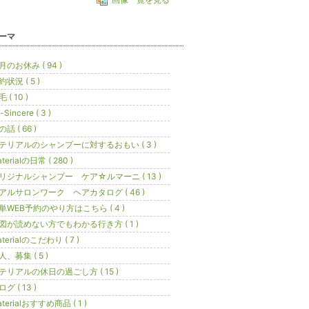
ーマ
月のお休み ( 94 )
約状況 ( 5 )
 ( 10 )
j-Sincere ( 3 )
話 ( 66 )
テリアルのシャンプーに対するおもい ( 3 )
terialの日常 ( 280 )
リジナルシャンプー ケア☆ルマーニ ( 13 )
アルサロンワーク ヘアカタログ ( 46 )
単WEB予約のやり方はこちら ( 4 )
図が読めない方でもわかる行き方 ( 1 )
terialのこだわり ( 7 )
人、募集 ( 5 )
テリアルの休日の過ごし方 ( 15 )
グ ( 13 )
terialおすすめ商品 ( 1 )