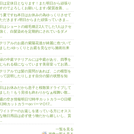
日は定休日となります！また明日から頑張り
すのでよろしくお願いします♪髪質改善、...
う夏ですね本日はお休みの為ゆっくりさせて
ただきます♪明日からまた頑張っていきま...
日はショートの縮毛矯正2人でした1人はクセ
強く、白髪染めを定期的にされているダメ
..
テリアルのお庭の紫陽花達が綺麗に色づいて
ました♪ゆっくりとお庭を見ながら施術出来
..
緑の中庭マテリアルには中庭があり、四季を
じられる様になっています美容室ってお洒...
テリアルでは髪の質問があれば、この模型を
って説明したりします自分の髪の状態を知
..
日はお休みだから息子と桜散策ドライブして
ました！もう見頃も終わりかなぁ桜舞い散...
週の空き情報明日12時半カットカラー○日曜
12時カットカラーorパーマ○17...
ワイトデーのお返しを迷っている方にオスス
な物日用品は必ず使う物だから嬉しいし、貰
..
一覧を見る
画像一覧を見る