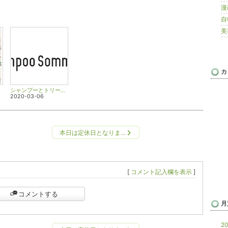
漫画
自転
美容
カ
シャンプーとトリートメントは同じメーカーの物を使ったほうが良いの？
2020-03-06
本日は定休日となりま…
[
コメント記入欄を表示
]
コメントする
月
20