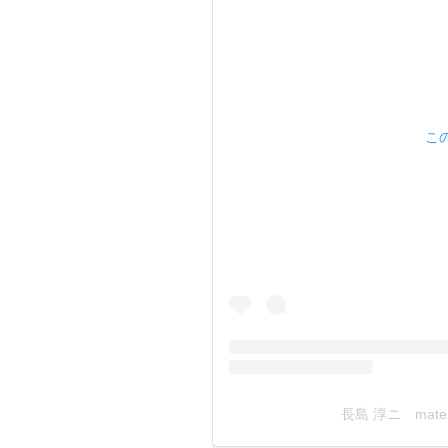
この
長島 淳ニ mater