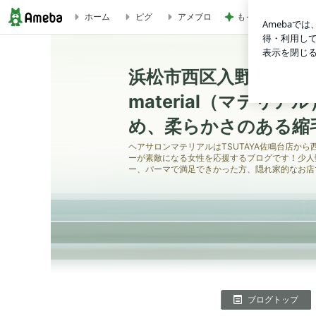
ホーム
ピグ
アメブロ
もっと早く購入すれ
メンズフットネイル今回はグリーン系今年のトレンドカラーですよね
柔らかさのある縮毛矯正が大人気！
浜松市西区入野町にあ
material（マテリ
め、柔らかさのある
ヘアサロンマテリアルはTSUTAYA佐鳴台店から
ーが素敵になる女性を応援するブログです！少人
ー、パーマで満足できかった方、隠れ家的なお店
ブログトップ