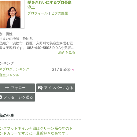
髪をきれいにするプロ長島
淳二
プロフィール
｜
ピグの部屋
別：
男性
住まいの地域：
静岡県
己紹介：浜松市 西区 入野町で美容室を営む経
者＆美容師です。 053-440-5593 D.D.Aや美容...
続きを見る
ンキング
317,658
体ブログランキング
位
↑
ラ
容室ジャンル
ン
キ
ン
フォロー
アメンバーになる
グ
上
メッセージを送る
昇
新の記事
ンズフットネイル今回はグリーン系今年のト
ンドカラーですよねー最近好きな色です...