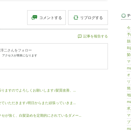
テ
リブログする
コメントする
今
予
記事を報告する
脱毛
Ri
島淳二
さんをフォロー
髪の
、アクセスが簡単になります
マ
ma
オ
リ
簡
りますのでよろしくお願いします♪髪質改善、...
地
ma
ていただきます♪明日からまた頑張っていきま...
求
マ
セが強く、白髪染めを定期的にされているダメー...
ブロ
ma