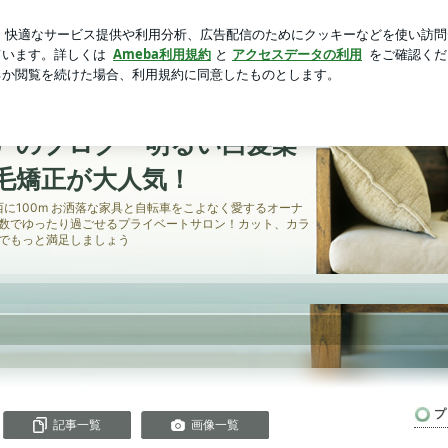
ば良かったコップ
芸能人ブログ
人気ブログ
新規登録
ー最近好きな色です... | 浜松市西区入野町にある美容室,美
る美容室,美容院
アル）のブログ 明るい白髪染
縮毛矯正が大人気！
西に100m お洒落な家具と自転車をこよなく愛するオーナ
数でゆったり過ごせるプライベートサロン！カット、カラ
でもっと満足しましょう
プ
記事一覧
画像一覧