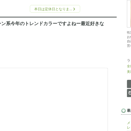
本日は定休日となりま…
ーン系今年のトレンドカラーですよねー最近好きな
性
お
自
営
ラ
全
美
最
メ
レ