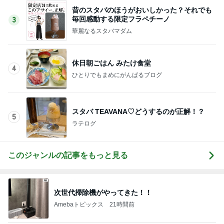
昔のスタバのほうがおいしかった？それでも
毎回感動する限定フラペチーノ
3
華麗なるスタバマダム
休日朝ごはん みたけ食堂
4
ひとりでもまめにがんばるブログ
スタバ TEAVANA♡どうするのが正解！？
5
ラテログ
このジャンルの記事をもっと見る
次世代掃除機がやってきた！！
Amebaトピックス
21時間前