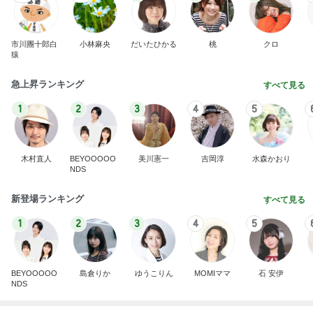
市川團十郎白
小林麻央
だいたひかる
桃
クロ
猿
急上昇ランキング
すべて見る
1
2
3
4
5
木村直人
BEYOOOOO
美川憲一
吉岡淳
水森かおり
NDS
新登場ランキング
すべて見る
1
2
3
4
5
BEYOOOOO
島倉りか
ゆうこりん
MOMIママ
石 安伊
NDS