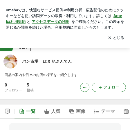
パン市場 はまだぶんてん
アプリをダウンロードして
ブログの更新通知
を受け取りまし
開く
ょう。
ranking
レストラン・飲食関係ジャンル
627
パン市場 はまだぶんてん
商品の案内や日々のお店の様子をご紹介します
0
5
フォロー
フォロワー
投稿
一覧
人気
画像
テーマ