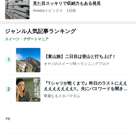
見た目スッキリで収納力もある発見
Amebaトピックス
1日前
ジャンル人気記事ランキング
スイーツ・デザートマニア
【富山旅】二日目は登山と打ち上げ！
1
オヤジのスイーツ時々ランニングブログ
『Tシャツが乾くまで』昨日のラストにええ
えええええええ!!。夫にパスワードを聞きま
2
した
華麗なるスタバマダム