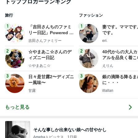
トップブロガーランキング
旅行
ファッション
1
1
「吉田さんちのファミ
妻です。ママです
リー日記」Powered b
です。
y Ameba 吉田さんファ
吉田さんファミリー
eri.
ミリーオフィシャルブ
ログ
2
2
☆やまあこ☆さんのデ
40代からの大人
ィズニー日記
アルを品良く着こ
ファッションブロ
☆やまあこ☆
えりん
3
3
日々是甘露2〜ディズニ
銀の滴降る降るま
ー風味〜
に・・・
甘露
illallan
もっと見る
そんな事しか出来ない娘への甘やかし
Amebaトピックス
1日前