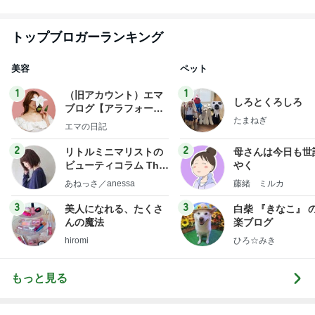
トップブロガーランキング
美容
ペット
1
1
（旧アカウント）エマ
しろとくろしろ
ブログ【アラフォー会
たまねぎ
社売却セカンドライ
エマの日記
フ】
2
2
リトルミニマリストの
母さんは今日も世
ビューティコラム The
やく
little minimalist's bea
あねっさ／anessa
藤緒 ミルカ
uty colum
3
3
美人になれる、たくさ
白柴 『きなこ』 
んの魔法
楽ブログ
hiromi
ひろ☆みき
もっと見る