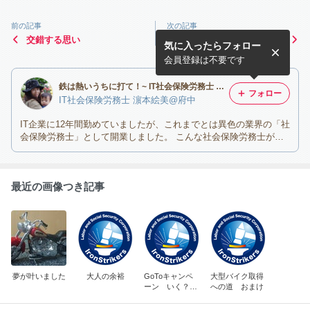
前の記事
次の記事
交錯する思い
平成26年度補正（平成27年
気に入ったらフォロー
実施） 小規模事業者持続化
補助金
会員登録は不要です
鉄は熱いうちに打て！~ IT社会保険労務士 濵本絵美＠東京都府中市~
フォロー
IT社会保険労務士 濵本絵美@府中
IT企業に12年間勤めていましたが、これまでとは異色の業界の「社
会保険労務士」として開業しました。 こんな社会保険労務士がい
ても良いのでは？！
最近の画像つき記事
夢が叶いました
大人の余裕
GoToキャンペ
大型バイク取得
ーン いく？
への道 おまけ
いかない？