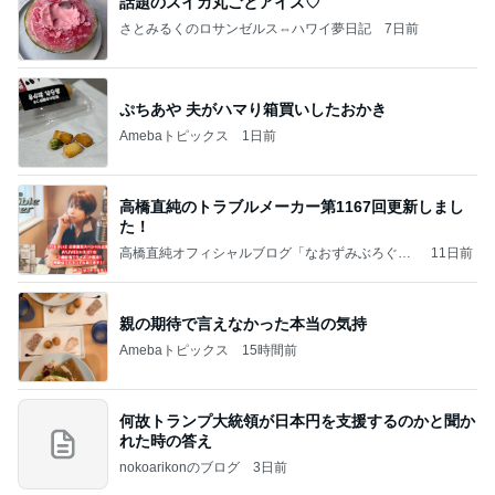
話題のスイカ丸ごとアイス♡
さとみるくのロサンゼルス⇔ハワイ夢日記
7日前
ぷちあや 夫がハマり箱買いしたおかき
Amebaトピックス
1日前
高橋直純のトラブルメーカー第1167回更新しまし
た！
高橋直純オフィシャルブログ「なおずみぶろぐ」
11日前
Powered by Ameba
親の期待で言えなかった本当の気持
Amebaトピックス
15時間前
何故トランプ大統領が日本円を支援するのかと聞か
れた時の答え
nokoarikonのブログ
3日前