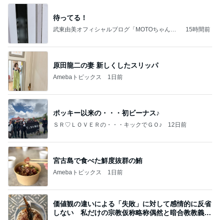
待ってる！
武東由美オフィシャルブログ「MOTOちゃんと
15時間前
のはっぴぃな毎日」Powered by Ameba
原田龍二の妻 新しくしたスリッパ
Amebaトピックス
1日前
ポッキー以来の・・・初ビーナス♪
ＳＲ♡ＬＯＶＥＲの・・・キックでＧＯ♪
12日前
宮古島で食べた鮮度抜群の鮪
Amebaトピックス
1日前
価値観の違いによる「失敗」に対して感情的に反省
しない 私だけの宗教仮称略称偶然と暗合教教義候