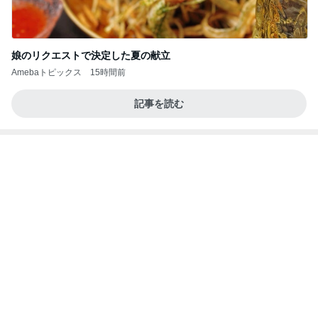
娘のリクエストで決定した夏の献立
Amebaトピックス
15時間前
記事を読む
銀座では早くも品薄になった店舗名刺
Amebaトピックス
1日前
シャーマン神人さんを理解できる人はいないかも知
れない｜じぶんでできる浄化ライブ※配信後メンバ
ー限
心の道標【旧：ヤ～ベェのブログ】
9日前
まだこっち来んなと言ってくれた長男
Amebaトピックス
1日前