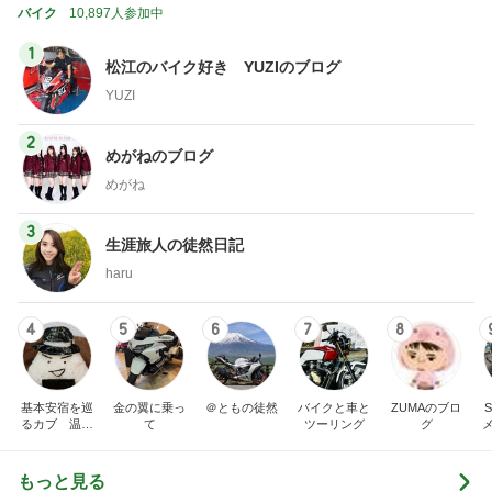
バイク
10,897人参加中
1
松江のバイク好き YUZIのブログ
YUZI
2
めがねのブログ
めがね
3
生涯旅人の徒然日記
haru
4
5
6
7
8
基本安宿を巡
金の翼に乗っ
＠ともの徒然
バイクと車と
ZUMAのブロ
るカブ 温泉
て
ツーリング
グ
安宿探究中
もっと見る