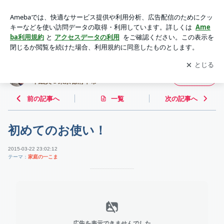
初めてのお使い！ | 鉄は熱いうちに打て！~ IT社会保険労務士
濵本絵美＠東京都府中市~
アプリをダウンロードして
ブログの更新通知
を受け取りまし
開く
ょう。
鉄は熱いうちに打て！~ IT社会保険労務士 濵
フォロー
本絵美＠東京都府中市~
前の記事へ
一覧
次の記事へ
初めてのお使い！
2015-03-22 23:02:12
テーマ：
家庭の一こま
広告を表示できませんでした