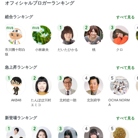
オフィシャルブロガーランキング
総合ランキング
すべて見る
1
2
3
市川團十郎白
小林麻央
だいたひかる
桃
クロ
猿
急上昇ランキング
すべて見る
1
2
3
4
5
AKB48
たんぽぽ川村
北村総一朗
北別府学
OCHA NORM
エミコ
A
新登場ランキング
すべて見る
1
2
3
4
5