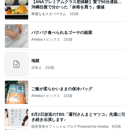
【ANAプレミアムクラス初体験】雷で50分遅延…
沖縄往復で分かった「余裕を買う」価値
華麗なるスタバマダム
3日前
パクパク食べられるゴーヤの副菜
Amebaトピックス
2日前
地獄
日本人
2日前
ご飯が柔らかいままの保冷バッグ
Amebaトピックス
1日前
8月2日放送のTBS「週刊さんまとマツコ」先週に引
き続き出演します♪
植草美幸オフィシャルブログ Powered by Ameba
6日前