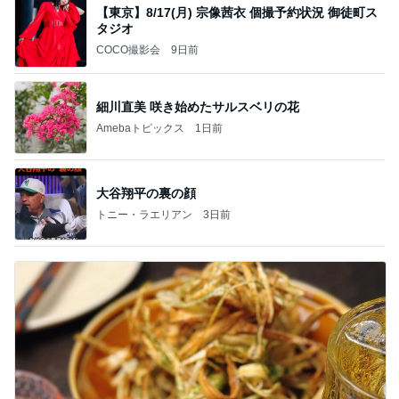
【東京】8/17(月) 宗像茜衣 個撮予約状況 御徒町ス
タジオ
COCO撮影会
9日前
細川直美 咲き始めたサルスベリの花
Amebaトピックス
1日前
大谷翔平の裏の顔
トニー・ラエリアン
3日前