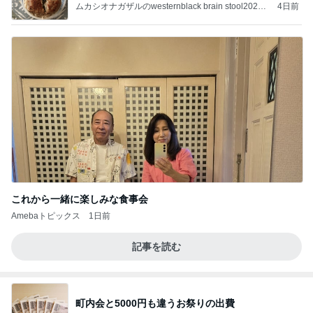
補
ムカシオナガザルのwesternblack brain stool2024
4日前
年（令和6）11月25日以来減酒断煙再開ムカシオナ
ガザル
これから一緒に楽しみな食事会
Amebaトピックス
1日前
記事を読む
町内会と5000円も違うお祭りの出費