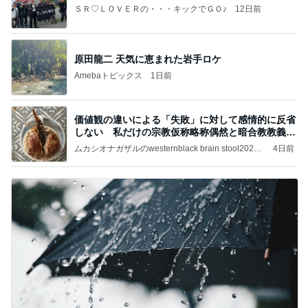
ＳＲ♡ＬＯＶＥＲの・・・キックでＧＯ♪
12日前
原田龍二 天気に恵まれた岩手ロケ
Amebaトピックス
1日前
価値観の違いによる「失敗」に対して感情的に反省
しない 私だけの宗教仮称略称偶然と暗合教教義候
補
ムカシオナガザルのwesternblack brain stool2024
4日前
年（令和6）11月25日以来減酒断煙再開ムカシオナ
ガザル