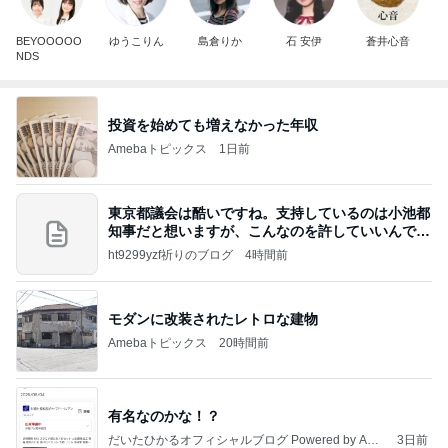
BEYOOOOO
ゆうこりん
島倉りか
石 安伊
蒼井心音
NDS
投資を始めても増えなかった年収
Amebaトピックス
1日前
東京都議会は酷いですね。支持しているのは小池都
知事だと想いますが、こんなのを許していいんです
か？
ht9299yzf祈りのブログ
4時間前
モダンに改装されたレトロな建物
Amebaトピックス
20時間前
有名なのかな！？
だいたひかるオフィシャルブログ Powered by Ame
3日前