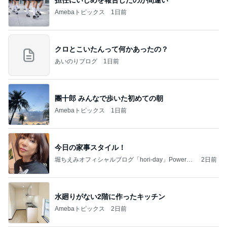
Amebaトピックス
1日前
クロとこいたんって何かあったの？
あいのりブログ
1日前
團十郎 みんなで歩いた初めての朝
Amebaトピックス
1日前
今日の家事スタイル！
堀ちえみオフィシャルブログ「hori-day」Powered
2日前
by Ameba
水廻りがない2階に作ったキッチン
Amebaトピックス
2日前