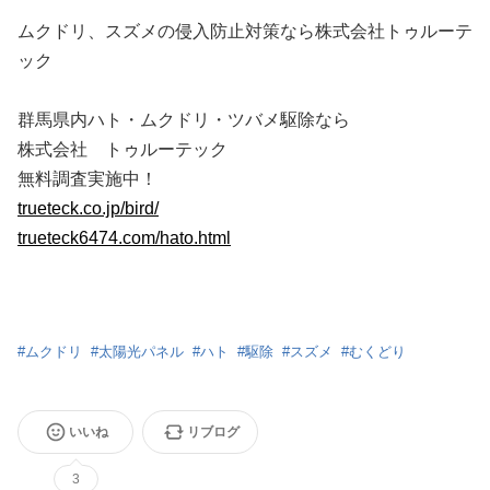
ムクドリ、スズメの侵入防止対策なら株式会社トゥルーテ
ック
群馬県内ハト・ムクドリ・ツバメ駆除なら
株式会社 トゥルーテック
無料調査実施中！
trueteck.co.jp/bird/
trueteck6474.com/hato.html
#
ムクドリ
#
太陽光パネル
#
ハト
#
駆除
#
スズメ
#
むくどり
いいね
リブログ
3