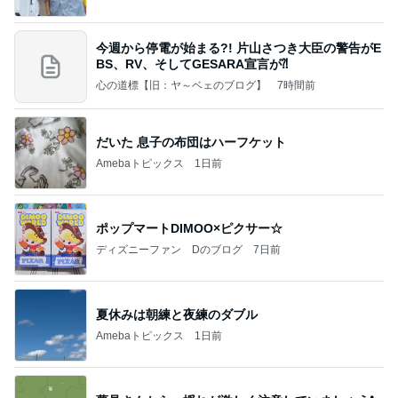
今週から停電が始まる?! 片山さつき大臣の警告がE
BS、RV、そしてGESARA宣言が⁈
心の道標【旧：ヤ～ベェのブログ】
7時間前
だいた 息子の布団はハーフケット
Amebaトピックス
1日前
ポップマートDIMOO×ピクサー☆
ディズニーファン Dのブログ
7日前
夏休みは朝練と夜練のダブル
Amebaトピックス
1日前