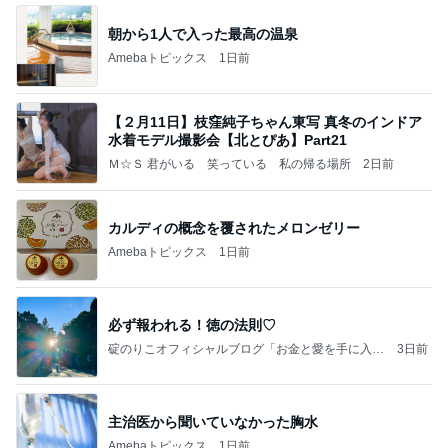
朝から1人で入った最高の温泉
Amebaトピックス
1日前
【２月11日】枝窪純子ちゃん東写 真冬のインドア
水着モデル撮影会【北とぴあ】Part21
Ｍ☆Ｓ 君がいる 笑っている 私の帰る場所
2日前
カルディの概念を覆されたメロンゼリー
Amebaトピックス
1日前
必ず報われる！徳の法則♡
碇のりこオフィシャルブログ「お金と愛を手に入れ
3日前
る5つのリッチマインド」Powered by Ameba
主治医から聞いていなかった胸水
Amebaトピックス
1日前