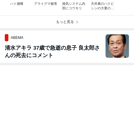
ハト捕獲
アライグマ被害
換気システム内
天井裏のハクビ
部にコウモリ
シンの大量の糞
が！（閲覧注
意）
もっと見る
ABEMA
清水アキラ 37歳で急逝の息子 良太郎さ
んの死去にコメント