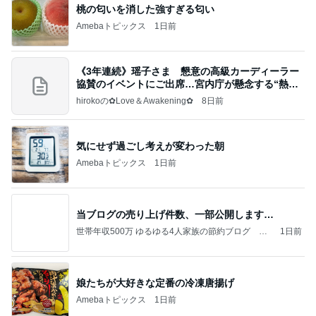
桃の匂いを消した強すぎる匂い
Amebaトピックス
1日前
《3年連続》瑶子さま 懇意の高級カーディーラー
協賛のイベントにご出席…宮内庁が懸念する“熱心
すぎ
hirokoの✿Love＆Awakening✿
8日前
気にせず過ごし考えが変わった朝
Amebaトピックス
1日前
当ブログの売り上げ件数、一部公開します…
世帯年収500万 ゆるゆる4人家族の節約ブログ 〜
1日前
ケチ旦那と金銭感覚マヒ嫁の日々〜
娘たちが大好きな定番の冷凍唐揚げ
Amebaトピックス
1日前