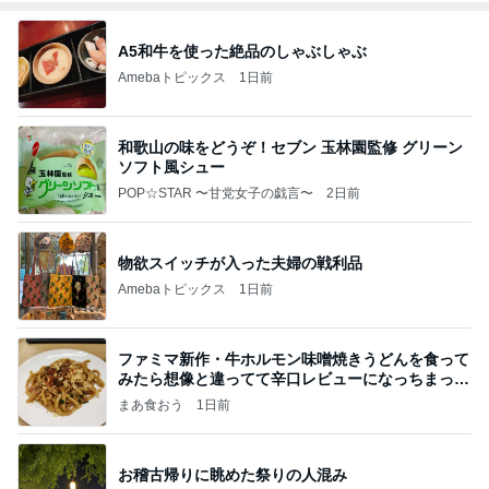
A5和牛を使った絶品のしゃぶしゃぶ
Amebaトピックス
1日前
和歌山の味をどうぞ！セブン 玉林園監修 グリーン
ソフト風シュー
POP☆STAR 〜甘党女子の戯言〜
2日前
物欲スイッチが入った夫婦の戦利品
Amebaトピックス
1日前
ファミマ新作・牛ホルモン味噌焼きうどんを食って
みたら想像と違ってて辛口レビューになっちまった
話
まあ食おう
1日前
お稽古帰りに眺めた祭りの人混み