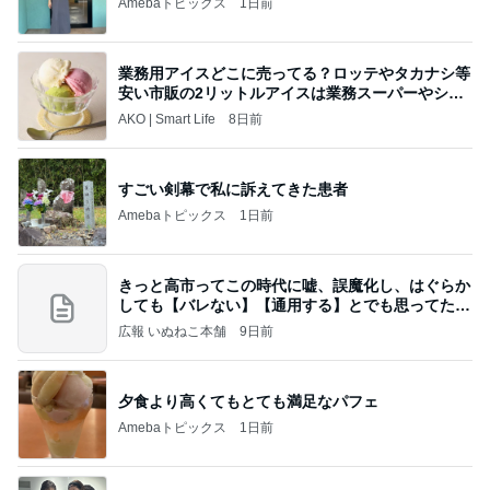
Amebaトピックス
1日前
業務用アイスどこに売ってる？ロッテやタカナシ等
安い市販の2リットルアイスは業務スーパーやシャ
トレ
AKO | Smart Life
8日前
すごい剣幕で私に訴えてきた患者
Amebaトピックス
1日前
きっと高市ってこの時代に嘘、誤魔化し、はぐらか
しても【バレない】【通用する】とでも思ってたん
だろ
広報 いぬねこ本舗
9日前
夕食より高くてもとても満足なパフェ
Amebaトピックス
1日前