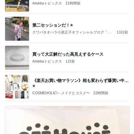
Amebaトピックス
21時間前
第二セッションだ！⭐️
クワバタオハラ小原正子オフィシャルブログ「女
13日前
前。」powered by Ameba
買って大正解だった高見えするケース
Amebaトピックス
1日前
《楽天お買い物マラソン》相も変わらず爆買い中…
⭐️
COSMEHOLIC!～メイクとコスメ〜
22時間前