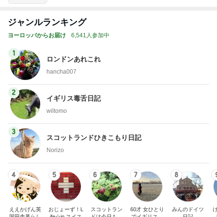
ジャンルランキング
ヨーロッパからお届け
6,541人参加中
1
ロンドンあれこれ
hancha007
2
イギリス毒舌日記
wiltomo
3
スコットランドひきこもり日記
Norizo
4
5
6
7
8
ええかげん英
おじょーず！L
スコットラン
60才 女ひとり
みんのドイツ
国田舎暮らし
ife☆in スイス
ドは今日も曇
でイギリスに
日記