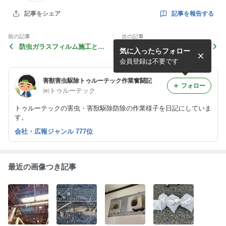
記事を報告する
記事をシェア
前の記事
次の記事
防虫ガラスフィルム施工と捕
ツバメ飛来防止 栃木県小山
気に入ったらフォロー
虫器設置
市
会員登録は不要です
害獣害虫駆除トゥルーテック作業奮闘記
フォロー
㈱トゥルーテック
トゥルーテックの害虫・害獣駆除防除の作業様子を日記にしていま
す。
会社・広報ジャンル 777位
最近の画像つき記事