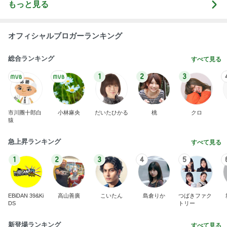
もっと見る
オフィシャルブロガーランキング
総合ランキング
すべて見る
1
2
3
市川團十郎白
小林麻央
だいたひかる
桃
クロ
猿
急上昇ランキング
すべて見る
1
2
3
4
5
EBiDAN 39&Ki
高山善廣
こいたん
島倉りか
つばきファク
DS
トリー
新登場ランキング
すべて見る