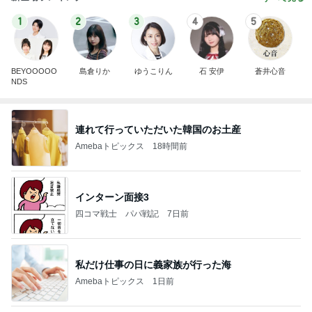
1
2
3
4
5
BEYOOOOO
島倉りか
ゆうこりん
石 安伊
蒼井心音
NDS
連れて行っていただいた韓国のお土産
Amebaトピックス
18時間前
インターン面接3
四コマ戦士 パパ戦記
7日前
私だけ仕事の日に義家族が行った海
Amebaトピックス
1日前