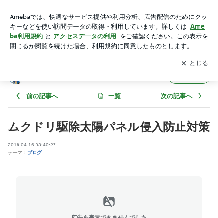
ムクドリ駆除太陽パネル侵入防止対策 | 害獣害虫駆除トゥルー
テック作業奮闘記
アプリをダウンロードして
ブログの更新通知
を受け取りまし
開く
ょう。
害獣害虫駆除トゥルーテック作業奮闘記
フォロー
前の記事へ
一覧
次の記事へ
ムクドリ駆除太陽パネル侵入防止対策
2018-04-16 03:40:27
テーマ：
ブログ
広告を表示できませんでした