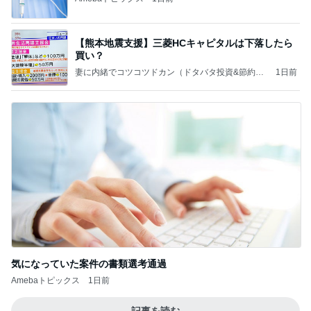
【熊本地震支援】三菱HCキャピタルは下落したら
買い？
妻に内緒でコツコツドカン（ドタバタ投資&節約日
1日前
記）
気になっていた案件の書類選考通過
Amebaトピックス
1日前