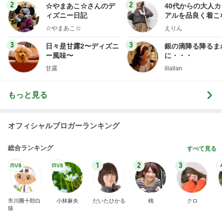
ログ
2
2
☆やまあこ☆さんのデ
40代からの大人
ィズニー日記
アルを品良く着こ
ファッションブロ
☆やまあこ☆
えりん
3
3
日々是甘露2〜ディズニ
銀の滴降る降るま
ー風味〜
に・・・
甘露
illallan
もっと見る
オフィシャルブロガーランキング
総合ランキング
すべて見る
1
2
3
市川團十郎白
小林麻央
だいたひかる
桃
クロ
猿