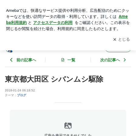
東京都大田区 シバンムシ駆除 | 害獣害虫駆除トゥルーテック作
業奮闘記
アプリをダウンロードして
ブログの更新通知
を受け取りまし
開く
ょう。
害獣害虫駆除トゥルーテック作業奮闘記
フォロー
前の記事へ
一覧
次の記事へ
東京都大田区 シバンムシ駆除
2018-01-24 06:18:52
テーマ：
ブログ
広告を表示できませんでした