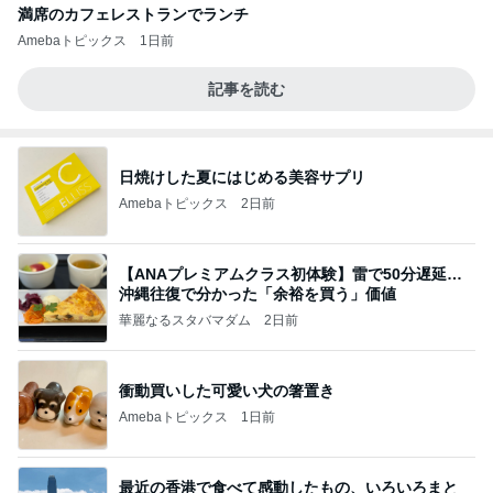
満席のカフェレストランでランチ
Amebaトピックス
1日前
記事を読む
日焼けした夏にはじめる美容サプリ
Amebaトピックス
2日前
【ANAプレミアムクラス初体験】雷で50分遅延…
沖縄往復で分かった「余裕を買う」価値
華麗なるスタバマダム
2日前
衝動買いした可愛い犬の箸置き
Amebaトピックス
1日前
最近の香港で食べて感動したもの、いろいろまと