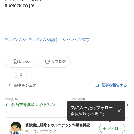
trueteck.co.jp/
#
シバンムシ
#
シバンムシ駆除
#
シバンムシ東京
いいね
リブログ
2
記事を報告する
記事をシェア
前の記事
次の記事
仙台市青葉区 ハクビシン駆
山形県山形市 ハクビシン駆
気に入ったらフォロー
除初回施工
除フン清掃
会員登録は不要です
害獣害虫駆除トゥルーテック作業奮闘記
フォロー
㈱トゥルーテック