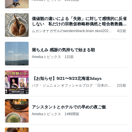
価値観の違いによる「失敗」に対して感情的に反省
しない 私だけの宗教仮称略称偶然と暗合教教義候
補
ムカシオナガザルのwesternblack brain stool2024
4日前
年（令和6）11月25日以来減酒断煙再開ムカシオナ
ガザル
堀ちえみ 感謝の気持ちで始まる朝
Amebaトピックス
1日前
【お知らせ】9/21〜9/23北海道3days
パク・ジュニョン オフィシャルブログ 「日本の
2日前
心」 powered by Ameba
アシスタントとホテルでの早めの夜ご飯
Amebaトピックス
14時間前