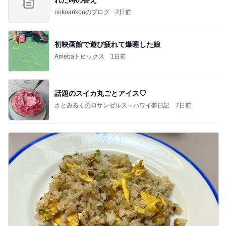
れた時の答え
nokoarikonのブログ
2日前
初映画館で遊び疲れて爆睡した娘
Amebaトピックス
1日前
話題のスイカ丸ごとアイス♡
さとみるくのロサンゼルス⇔ハワイ夢日記
7日前