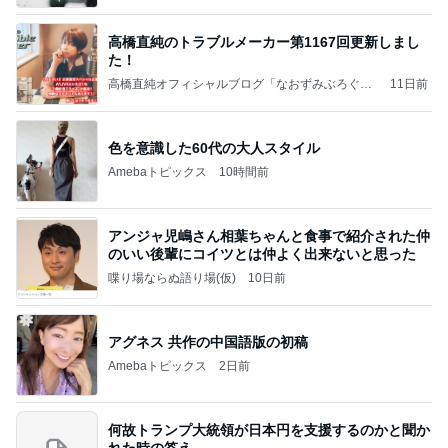
高橋直純のトラブルメーカー第1167回更新しまし
た！
高橋直純オフィシャルブログ「なおずみぶろぐ」
11日前
Powered by Ameba
色を意識した60代の大人スタイル
Amebaトピックス
10時間前
アンジャ児嶋さん相葉ちゃんと食事で紹介された仲
のいい後輩にコイツとは仲よく出来ないと思った
喋り場ならぬ語り場(仮)
10日前
アグネス 共作の中国語版の初稿
Amebaトピックス
2日前
何故トランプ大統領が日本円を支援するのかと聞か