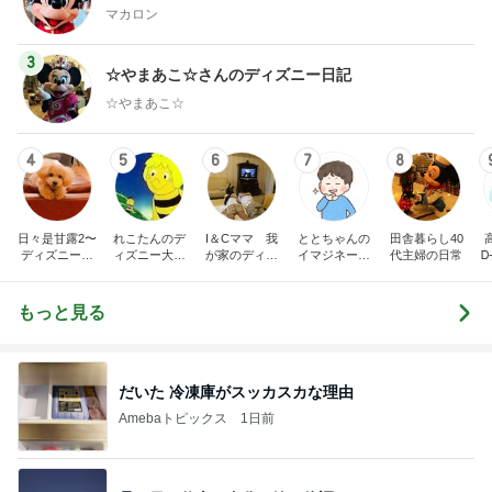
マカロン
3
☆やまあこ☆さんのディズニー日記
☆やまあこ☆
4
5
6
7
8
日々是甘露2〜
れこたんのデ
I＆Cママ 我
ととちゃんの
田舎暮らし40
ディズニー風
ィズニー大好
が家のディズ
イマジネーシ
代主婦の日常
Ꭰ
味〜
き♡孫4人
ニー♡ブログ
ョンタイム
もっと見る
だいた 冷凍庫がスッカスカな理由
Amebaトピックス
1日前