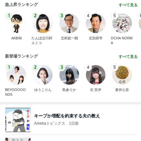
急上昇ランキング
すべて見る
1
2
3
4
5
AKB48
たんぽぽ川村
北村総一朗
北別府学
OCHA NORM
エミコ
A
新登場ランキング
すべて見る
1
2
3
4
5
BEYOOOOO
ゆうこりん
島倉りか
石 安伊
蒼井心音
NDS
キープか増配を約束する夫の教え
Amebaトピックス
1日前