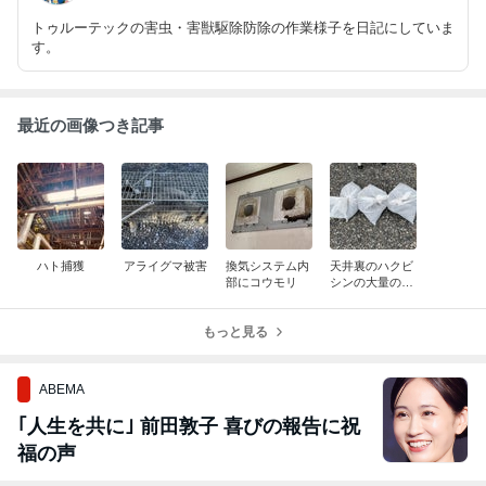
トゥルーテックの害虫・害獣駆除防除の作業様子を日記にしていま
す。
最近の画像つき記事
ハト捕獲
アライグマ被害
換気システム内
天井裏のハクビ
部にコウモリ
シンの大量の糞
が！（閲覧注
意）
もっと見る
ABEMA
｢人生を共に｣ 前田敦子 喜びの報告に祝
福の声