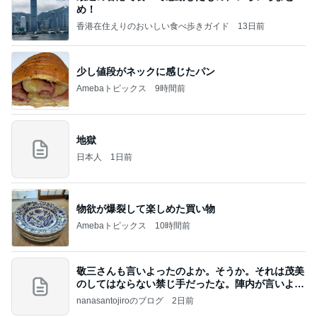
め！
香港在住えりのおいしい食べ歩きガイド
13日前
少し値段がネックに感じたパン
Amebaトピックス
9時間前
地獄
日本人
1日前
物欲が爆裂して楽しめた買い物
Amebaトピックス
10時間前
敬三さんも言いよったのよか。そうか。それは茂美
のしてはならない禁じ手だったな。陣内が言いよる
のよ
nanasantojiroのブログ
2日前