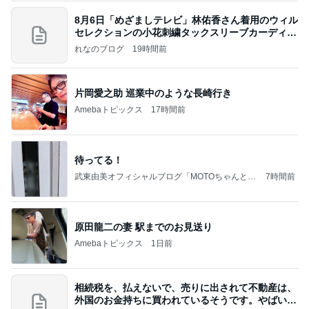
8月6日「めざましテレビ」林佑香さん着用のウィル
セレクションの小花刺繍タックスリーブカーディガ
ン
れなのブログ
19時間前
片岡愛之助 巡業中のような長崎行き
Amebaトピックス
17時間前
待ってる！
武東由美オフィシャルブログ「MOTOちゃんとの
7時間前
はっぴぃな毎日」Powered by Ameba
原田龍二の妻 駅までのお見送り
Amebaトピックス
1日前
相続税を、払えないで、売りに出されて不動産は、
外国のお金持ちに買われているそうです。やばいで