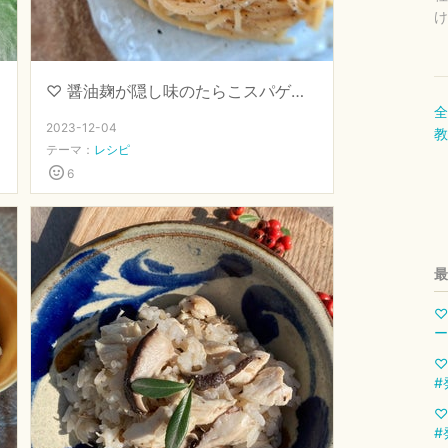
け
♡ 醤油麹が隠し味のたらこスパゲッティ ♡ 【 #発酵専門店直伝 #醤油麹 】
全
2023-12-04
教
テーマ：
レシピ
6
最
♡
ー
♡
#
♡
#