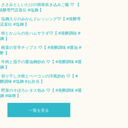
 ささみとしいたけの簡単炊き込みご飯 ♡ 【
発酵専門店直伝 #塩麹 】
 塩麹入りのみかんドレッシング♡【 #発酵専
店直伝 #塩麹 】
 柿とかぶらの生ハムサラダ♡【 #発酵調味 #
麹 】
 根菜の甘辛チップス ♡【 #発酵調味 #醤油 #
酢 】
 牛肉と茄子の醤油麹炒め ♡【 #発酵調味 #醤
麹 】
 切り干し大根とベーコンの洋風炒め ♡【 #
酵調味 #塩麹 #お弁当 】
 野菜のそぼろレタス包み ♡【 #発酵調味 #醤
麹 #味噌 】
一覧を見る