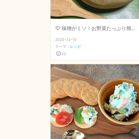
♡ 味噌がミソ！お野菜たっぷり簡単豆乳シチュー ♡ 【 #発酵専門店直伝 #味噌 】
2023-12-10
テーマ：
レシピ
10