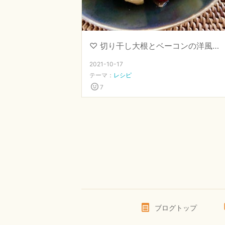
♡ 切り干し大根とベーコンの洋風炒め ♡【 #発酵調味 #塩麹 #お弁当 】
2021-10-17
テーマ：
レシピ
7
ブログトップ