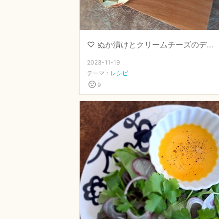
♡ ぬか漬けとクリームチーズのディップ ♡ 【 #発酵専門店直伝 #ぬか漬け 】
2023-11-19
テーマ：
レシピ
9