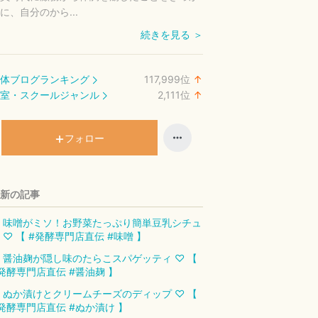
に、自分のから...
続きを見る ＞
体ブログランキング
117,999
位
↑
ラ
室・スクールジャンル
2,111
位
↑
ン
ラ
キ
ン
ン
キ
フォロー
グ
ン
上
グ
昇
上
新の記事
昇
 味噌がミソ！お野菜たっぷり簡単豆乳シチュ
 ♡ 【 #発酵専門店直伝 #味噌 】
 醤油麹が隠し味のたらこスパゲッティ ♡ 【
発酵専門店直伝 #醤油麹 】
 ぬか漬けとクリームチーズのディップ ♡ 【
発酵専門店直伝 #ぬか漬け 】