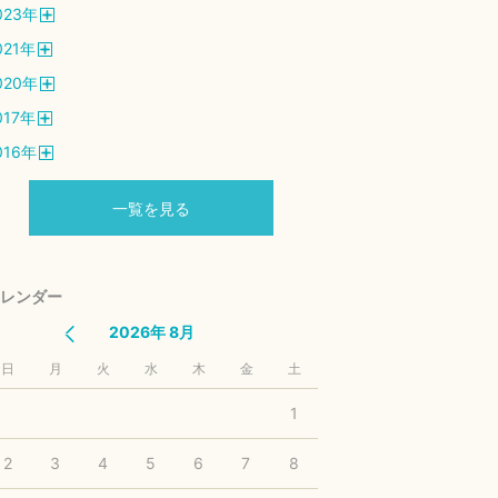
023
年
開
021
年
く
開
020
年
く
開
017
年
く
開
016
年
く
開
く
一覧を見る
レンダー
2026年 8月
日
月
火
水
木
金
土
1
2
3
4
5
6
7
8