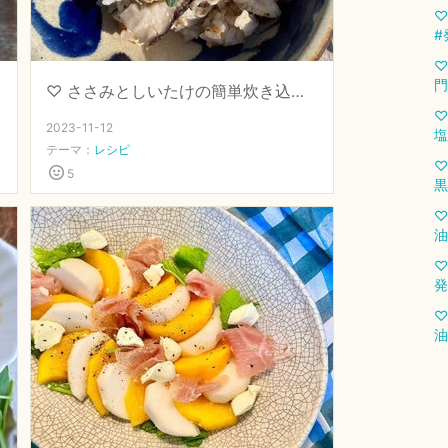
♡
#
♡
門
♡ ささみとしいたけの簡単炊き込みご飯 ♡ 【 #発酵専門店直伝 #塩麹 】
♡
2023-11-12
塩
テーマ：
レシピ
♡
5
黒
♡
油
♡
発
♡
油