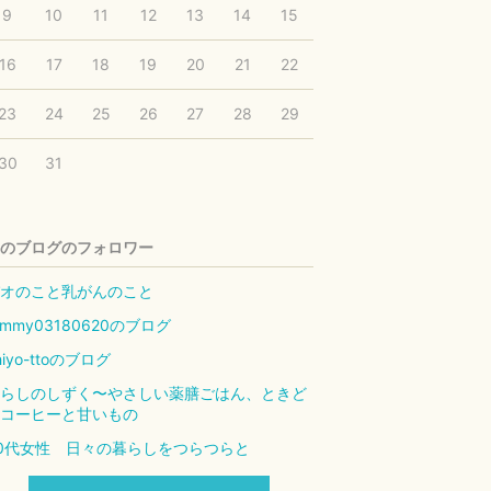
9
10
11
12
13
14
15
16
17
18
19
20
21
22
23
24
25
26
27
28
29
30
31
のブログのフォロワー
オのこと乳がんのこと
ommy03180620のブログ
hiyo-ttoのブログ
らしのしずく〜やさしい薬膳ごはん、ときど
コーヒーと甘いもの
0代女性 日々の暮らしをつらつらと