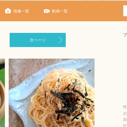
画像一覧
動画一覧
プ
次ページ
性
お
自
社