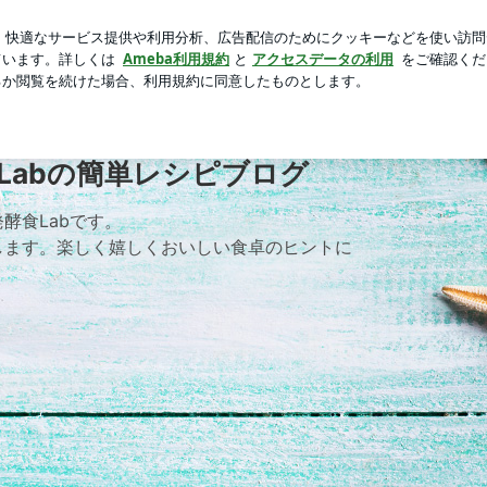
付録ムック本
芸能人ブログ
人気ブログ
新規登録
ロ
Labの簡単レシピブログ
酵食Labです。
します。楽しく嬉しくおいしい食卓のヒントに