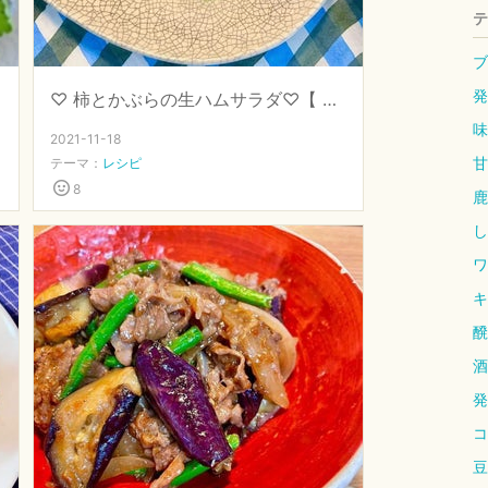
テ
ブ
発
♡ 柿とかぶらの生ハムサラダ♡【 #発酵調味 #塩麹 】
味
2021-11-18
甘
テーマ：
レシピ
8
鹿
し
ワ
キ
醗
酒
発
コ
豆