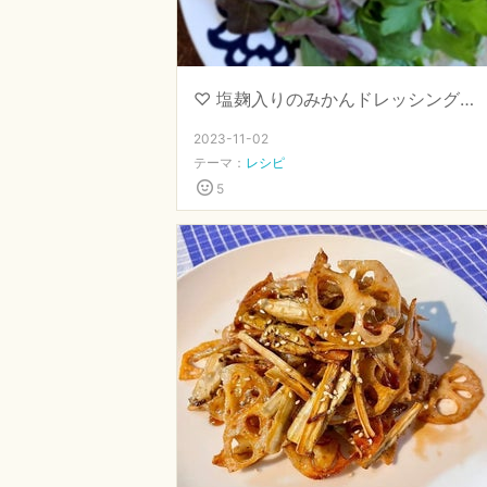
♡ 塩麹入りのみかんドレッシング♡【 #発酵専門店直伝 #塩麹 】
2023-11-02
テーマ：
レシピ
5