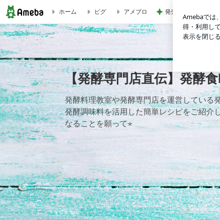
発売中の豪華すぎる
ホーム
ピグ
アメブロ
【発酵専門店直伝】発酵食Labの簡単レシピブログ
【発酵専門店直伝】発酵食
発酵料理教室や発酵専門店を運営している発
発酵調味料を活用した簡単レシピをご紹介
なることを願って⭐︎