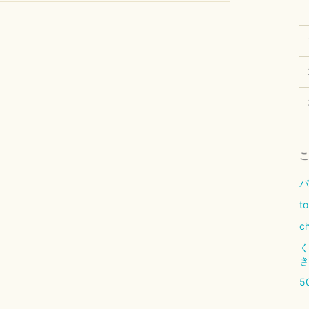
こ
パ
t
c
く
き
5