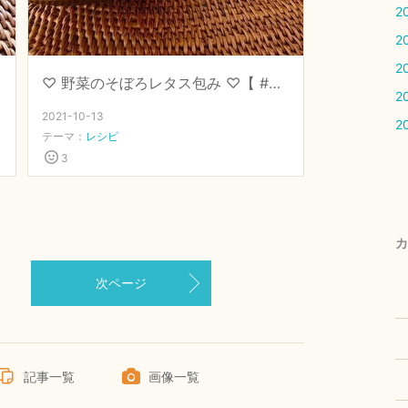
2
2
2
♡ 野菜のそぼろレタス包み ♡【 #発酵調味 #醤油麹 #味噌 】
2
2021-10-13
2
テーマ：
レシピ
3
カ
次ページ
記事一覧
画像一覧