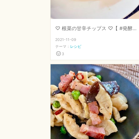
♡ 根菜の甘辛チップス ♡【 #発酵調味 #醤油 #黒酢 】
2021-11-09
テーマ：
レシピ
3