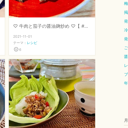
梅
掲
発
♡ 牛肉と茄子の醤油麹炒め ♡【 #発酵調味 #醤油麹 】
冷
2021-11-01
発
テーマ：
レシピ
ご
6
醤
レ
ブ
年
月