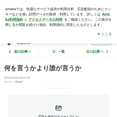
何を言うかより誰が言うか | 年間3万人が仕事帰り楽しんでく
れる御徒町の繁盛酒場
アプリをダウンロードして
ブログの更新通知
を受け取りまし
開く
ょう。
年間3万人が仕事帰り楽しんでくれる御徒町の
フォロー
繁盛酒場
前の記事へ
一覧
次の記事へ
何を言うかより誰が言うか
2023-03-23 08:19:59
テーマ：
ブログ
広告を表示できませんでした