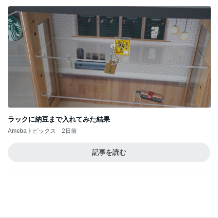
昨日の通勤コーデ＆【本日20時スタート】楽天お買
い物マラソンお得情報まとめ
norikoオフィシャルブログ「Noricoco room 〜365
6日前
日コーディネート日記〜」Powered by Ameba
小柳ルミ子 ハウスから顔出す愛犬
Amebaトピックス
2日前