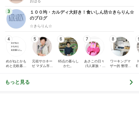
オフィシャルブロガーランキング
総合ランキング
すべて見る
1
2
3
市川團十郎白
小林麻央
だいたひかる
桃
クロ
猿
急上昇ランキング
すべて見る
1
2
3
4
5
加藤紀子
Sakurashimeji
真飛聖
尼子勝紀
モーニング
娘。'26 天気組
新登場ランキング
すべて見る
1
2
3
4
5