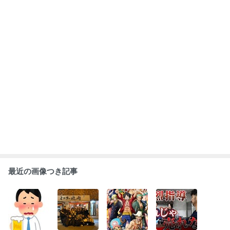
プラスの力に
期末ご挨拶と新
まずは高い目標
教えてもらう側
たな決意！
を！！
の姿勢！
もっと見る
ABEMA
上白石萌音 喜びの報告に芸能界から祝
福の声｢お体を大切に｣