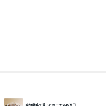
BEYOOOOO
ゆうこりん
島倉りか
MOMIママ
石 安伊
NDS
本質を見抜いてた謎の専業主婦
Amebaトピックス
1日前
もうすぐ〜〜♡
私立恵比寿中学オフィシャルブログ Powered by A
5日前
meba
見てるだけでも疲労感の見守り当番
Amebaトピックス
2日前