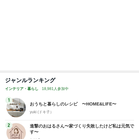
トップブロガーランキング
子育て
インテリア&DIY
1
1
kosodatefulな毎日 ～
おうちと暮らしの
オギャ子の暴走～
ピ 〜HOME&LI
オギャ子
yuki (ドキ子）
2
2
日曜日は９時まで寝た
ほんとうに必要な
い。
か持たない暮らし
ep Life Simple
あべかわ
yukiko
ンテリアのきろく
3
3
四十路シンパパの家族
進撃のおはるさん
日記
づくり失敗したけ
は元気です〜
はやパパ
おはる
もっと見る