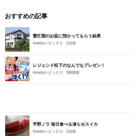
ジャンルランキング
インテリア・暮らし
18,981人参加中
1
おうちと暮らしのレシピ 〜HOME&LIFE〜
yuki (ドキ子）
2
進撃のおはるさん〜家づくり失敗したけど私は元気で
す〜
おはる
3
１００均・カルディ大好き！食いしん坊☆きらりん☆
のブログ
☆きらりん☆
4
5
6
7
8
めがねとかも
元祖サロネー
65点の暮らし
あさこの日々
ワーキングマ
めと北欧暮ら
ゼ マダム市川
かた。
（5人家族・投
ザー的 整理収
E