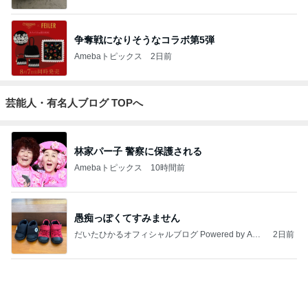
し
のほのぼのブ
資・家計簿・
納 ＆ 北欧イン
ログ
雑貨）
テリア
もっと見る
時短勤務で貰ったボーナス45万円
Amebaトピックス
2日前
市井紗耶香 夏らしい棚田の向日葵
Amebaトピックス
2日前
コメダの野菜が多いメニューの夕飯
Amebaトピックス
12時間前
神がかってる掃除機
Amebaトピックス
5時間前