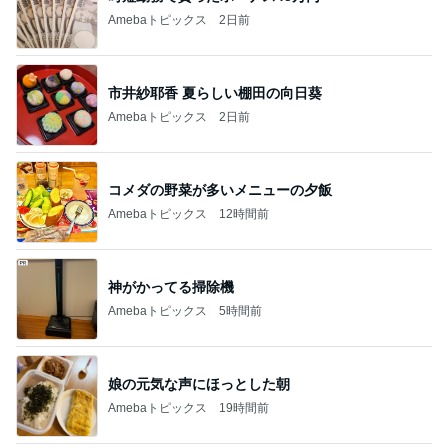
【注文住宅】すでにリフォームを、検討している。
桃オフィシャルブログ Powered by Ameba
2日前
子供らしくないしりとりの言葉選び
Amebaトピックス
10時間前
愚痴っぽくてすみません
だいたひかるオフィシャルブログ Powered by Ame
2日前
ba
今売れてる人気商品とスイーツ福袋
Amebaトピックス
1日前