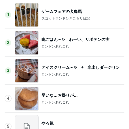
ゲームフェアの犬鳥馬
1
スコットランドひきこもり日記
晩ごはん～✨ わーい、サボテンの実
2
ロンドンあれこれ
アイスクリーム～✨ + 水出しダージリン
3
ロンドンあれこれ
早いな…お帰りが…
4
ロンドンあれこれ
やる気
5