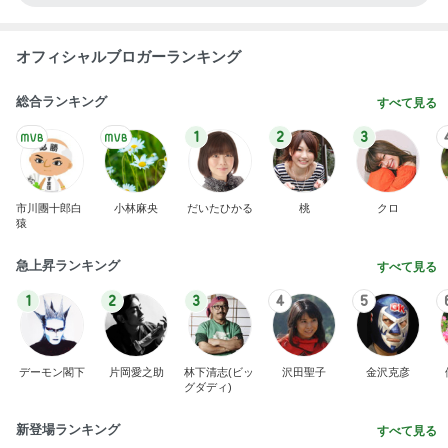
オフィシャルブロガーランキング
総合ランキング
すべて見る
1
2
3
市川團十郎白
小林麻央
だいたひかる
桃
クロ
猿
急上昇ランキング
すべて見る
1
2
3
4
5
デーモン閣下
片岡愛之助
林下清志(ビッ
沢田聖子
金沢克彦
グダディ)
新登場ランキング
すべて見る