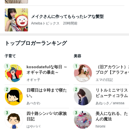
メイクさんに作ってもらったレアな髪型
Amebaトピックス
20時間前
トップブロガーランキング
子育て
美容
1
1
kosodatefulな毎日 ～
（旧アカウント）
オギャ子の暴走～
ブログ【アラフォ
社売却セカンドラ
オギャ子
エマの日記
フ】
2
2
日曜日は９時まで寝た
リトルミニマリス
い。
ビューティコラム 
little minimalist'
あべかわ
あねっさ／anessa
uty colum
3
3
四十路シンパパの家族
美人になれる、た
日記
んの魔法
はやパパ
hiromi