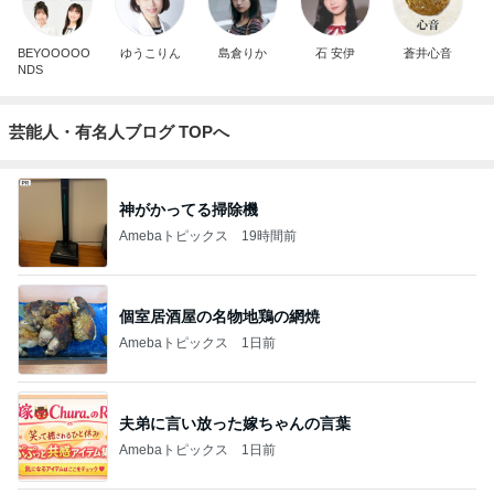
BEYOOOOO
ゆうこりん
島倉りか
石 安伊
蒼井心音
NDS
芸能人・有名人ブログ TOPへ
神がかってる掃除機
Amebaトピックス
19時間前
個室居酒屋の名物地鶏の網焼
Amebaトピックス
1日前
夫弟に言い放った嫁ちゃんの言葉
Amebaトピックス
1日前