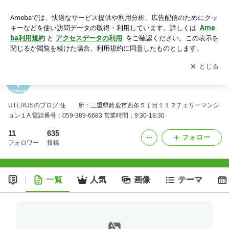
UTERUS
アプリをダウンロードして
ブログの更新通知
を受け取りまし
開く
ょう。
UTERUS
UTERUSのブログ 住 所：三重県鈴鹿市西条５丁目１１２チェリーマンシ
ョン１A 電話番号：059-389-6683 営業時間：9:30-18:30
11
635
フォロー
フォロワー
投稿
一覧
人気
画像
テーマ