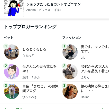
ショックだったセカンドオピニオン
Amebaトピックス
1日前
トップブロガーランキング
ペット
ファッション
1
1
妻です。ママです
しろとくろしろ
です。
たまねぎ
eri.
2
2
母さんは今日も世話を
40代からの大人
やく
アルを品良く着こ
ファッションブロ
藤緒 ミルカ
えりん
3
3
白柴 『きなこ』 のお気
銀の滴降る降るま
楽ブログ
に・・・
ひろ☆みき
illallan