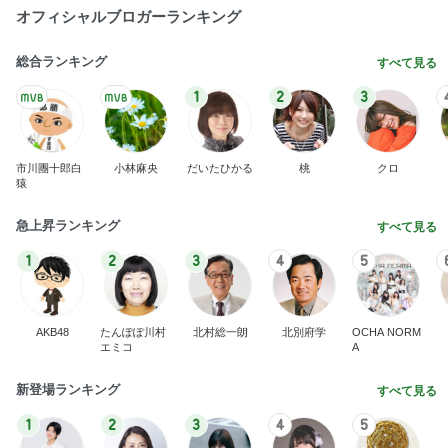
オフィシャルブロガーランキング
総合ランキング
すべて見る
1
2
3
市川團十郎白
小林麻央
だいたひかる
桃
クロ
猿
急上昇ランキング
すべて見る
1
2
3
4
5
AKB48
たんぽぽ川村
北村総一朗
北別府学
OCHA NORM
エミコ
A
新登場ランキング
すべて見る
1
2
3
4
5