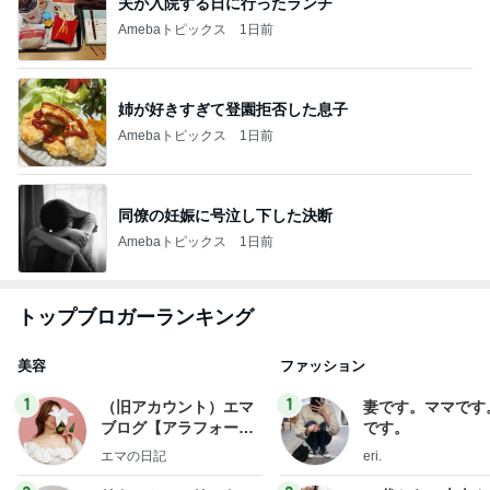
夫が入院する日に行ったランチ
Amebaトピックス
1日前
姉が好きすぎて登園拒否した息子
Amebaトピックス
1日前
同僚の妊娠に号泣し下した決断
Amebaトピックス
1日前
トップブロガーランキング
美容
ファッション
1
1
（旧アカウント）エマ
妻です。ママです
ブログ【アラフォー会
です。
社売却セカンドライ
エマの日記
eri.
フ】