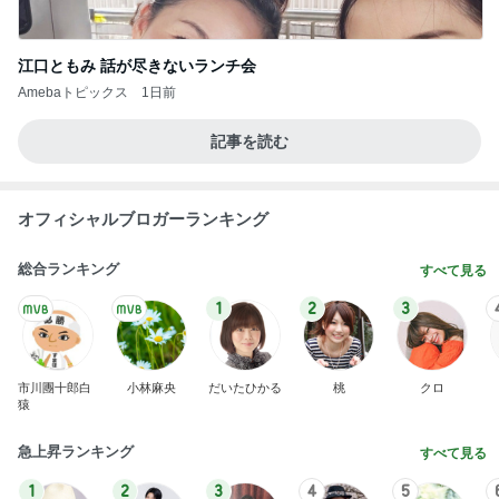
江口ともみ 話が尽きないランチ会
Amebaトピックス
1日前
記事を読む
オフィシャルブロガーランキング
総合ランキング
すべて見る
1
2
3
市川團十郎白
小林麻央
だいたひかる
桃
クロ
猿
急上昇ランキング
すべて見る
1
2
3
4
5