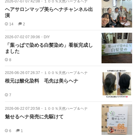
2026-07-07 07:42:08
・
１００％天然ハーブ＆ヘナ
ヘアサロンマップ美らヘナチャンネル出
演
14
2
2026-07-02 07:39:06
・
DIY
「葉っぱで染める白髪染め」看板完成し
ました
8
2026-06-26 07:26:37
・
１００％天然ハーブ＆ヘナ
根元は酸化染料 毛先は美らヘナ
7
2026-06-22 07:20:58
・
１００％天然ハーブ＆ヘナ
魅せるヘナ発売に先駆けて
6
1