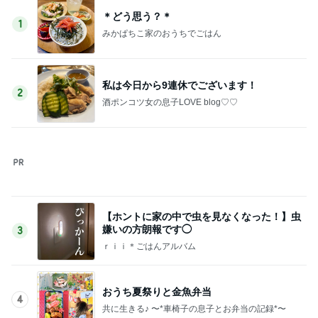
＊どう思う？＊
1
みかぱちこ家のおうちでごはん
私は今日から9連休でございます！
2
酒ポンコツ女の息子LOVE blog♡♡
【ホントに家の中で虫を見なくなった！】虫
嫌いの方朗報です◯
3
ｒｉｉ＊ごはんアルバム
おうち夏祭りと金魚弁当
4
共に生きる♪ 〜*車椅子の息子とお弁当の記録*〜