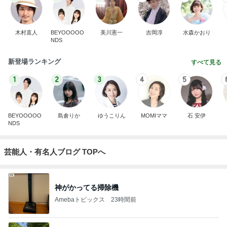
木村直人
BEYOOOOO
美川憲一
吉岡淳
水森かおり
NDS
新登場ランキング
すべて見る
1
2
3
4
5
BEYOOOOO
島倉りか
ゆうこりん
MOMIママ
石 安伊
NDS
芸能人・有名人ブログ TOPへ
神がかってる掃除機
Amebaトピックス
23時間前