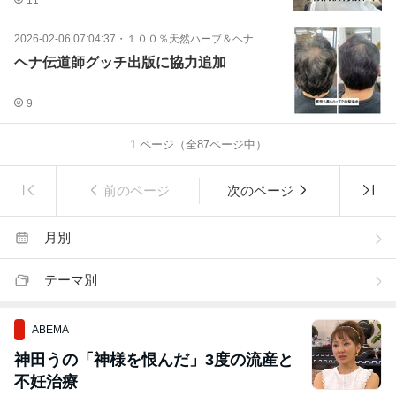
11
2026-02-06 07:04:37
・
１００％天然ハーブ＆ヘナ
ヘナ伝道師グッチ出版に協力追加
9
1
ページ（全
87
ページ中）
前のページ
次のページ
月別
テーマ別
ABEMA
神田うの「神様を恨んだ」3度の流産と
不妊治療