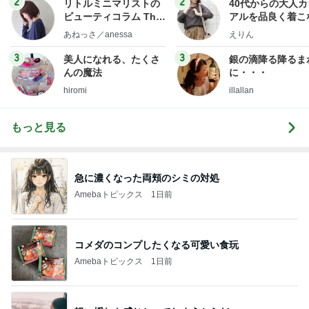
2
2
リトルミニマリストの
40代からの大人
ビューティコラム The
アルを品良く着こ
little minimalist's bea
ファッションブロ
あねっさ／anessa
えりん
uty colum
3
3
美人になれる、たくさ
銀の滴降る降るま
んの魔法
に・・・
hiromi
illallan
もっと見る
急に濃くなった両頬のシミの対処
Amebaトピックス
1日前
コメダのコンプしたくなる可愛い食玩
Amebaトピックス
1日前