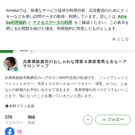
兵庫県姫路市のおしゃれな理容＆美容室男も女もヘアサロンマ
ップ
アプリをダウンロードして
ブログの更新通知
を受け取りまし
開く
ょう。
ranking
58
美容室ジャンル
兵庫県姫路市のおしゃれな理容＆美容室男も女もヘア
サロンマップ
兵庫県姫路市飾磨区のヘアサロンMAPP店長の松浦です。 ノンジアミントリ
ートメントカラー、天然１００％ヘナ＆ハーブカラー、増毛、かつら、とあ
なたの綺麗のお手伝いをさせて頂きます。 美容情報や日々のどうでもいいこ
とまで、気になったことを書いていきたいと思います。
有料プラン会員
378
868
フォロー
フォロワー
投稿