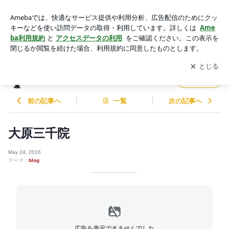
大原三千院 | ｓｅｌｅｓｔ ｂｌｏｇ
アプリをダウンロードして
ブログの更新通知
を受け取りまし
開く
ょう。
ｓｅｌｅｓｔ ｂｌｏｇ
フォロー
前の記事へ
一覧
次の記事へ
大原三千院
May 24, 2016
テーマ：
blog
広告を表示できませんでした