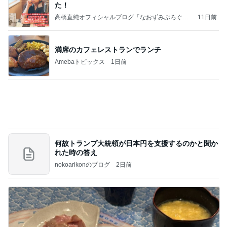
た！
高橋直純オフィシャルブログ「なおずみぶろぐ」
11日前
Powered by Ameba
満席のカフェレストランでランチ
Amebaトピックス
1日前
何故トランプ大統領が日本円を支援するのかと聞か
れた時の答え
nokoarikonのブログ
2日前