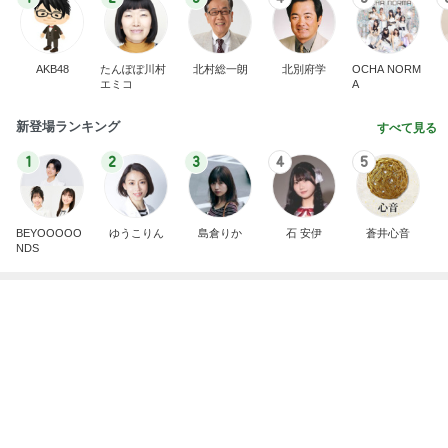
AKB48
たんぽぽ川村
北村総一朗
北別府学
OCHA NORM
エミコ
A
新登場ランキング
すべて見る
1
2
3
4
5
BEYOOOOO
ゆうこりん
島倉りか
石 安伊
蒼井心音
NDS