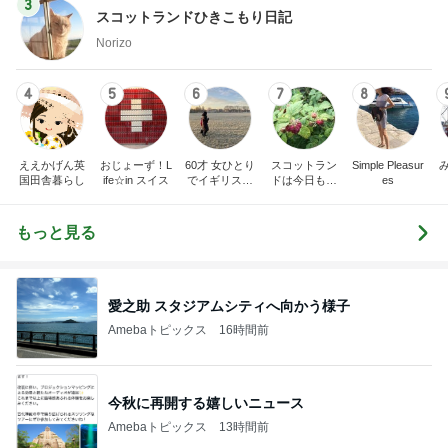
3
スコットランドひきこもり日記
Norizo
4
5
6
7
8
ええかげん英
おじょーず！L
60才 女ひとり
スコットラン
Simple Pleasur
国田舎暮らし
ife☆in スイス
でイギリスに
ドは今日も曇
es
移住
り空
もっと見る
愛之助 スタジアムシティへ向かう様子
Amebaトピックス
16時間前
今秋に再開する嬉しいニュース
Amebaトピックス
13時間前