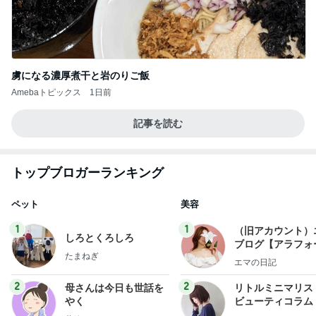
虜になる濃厚煮干と岩のりご飯
Amebaトピックス
1日前
記事を読む
トップブロガーランキング
ペット
美容
1
1
（旧アカウント）
しろとくろしろ
ブログ【アラフォ
たまねぎ
社売却セカンドラ
エマの日記
フ】
2
2
母さんは今日も世話を
リトルミニマリス
やく
ビューティコラム 
little minimalist'