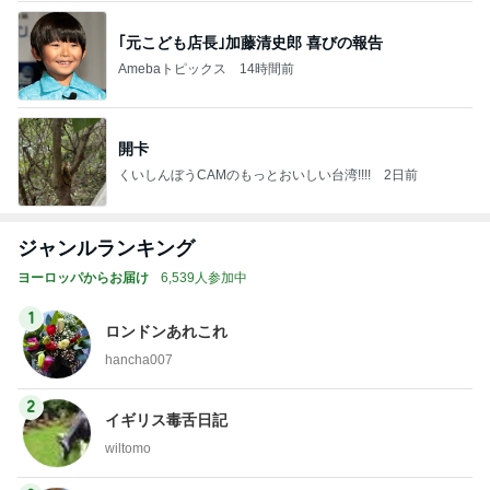
｢元こども店長｣加藤清史郎 喜びの報告
Amebaトピックス
14時間前
開卡
くいしんぼうCAMのもっとおいしい台湾!!!!
2日前
ジャンルランキング
ヨーロッパからお届け
6,539人参加中
1
ロンドンあれこれ
hancha007
2
イギリス毒舌日記
wiltomo