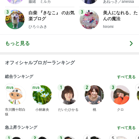
藤緒 ミルカ
あねっさ／anessa
uty colum
3
3
白柴 『きなこ』 のお気
美人になれる、た
楽ブログ
んの魔法
ひろ☆みき
hiromi
もっと見る
オフィシャルブロガーランキング
総合ランキング
すべて見る
1
2
3
市川團十郎白
小林麻央
だいたひかる
桃
クロ
猿
急上昇ランキング
すべて見る
1
2
3
4
5