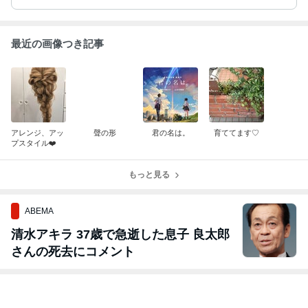
最近の画像つき記事
アレンジ、アッ
聲の形
君の名は。
育ててます♡
プスタイル❤️
もっと見る
ABEMA
清水アキラ 37歳で急逝した息子 良太郎
さんの死去にコメント