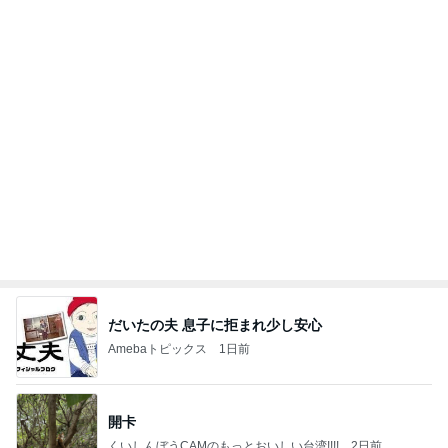
だいたの夫 息子に拒まれ少し安心
Amebaトピックス
1日前
開卡
くいしんぼうCAMのもっとおいしい台湾!!!!
2日前