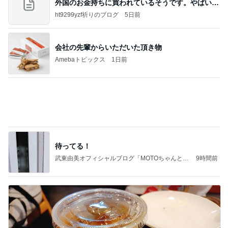
外国のお金持ちに買われているそうです。やばいで
すよ
ht9299yzf祈りのブログ
5日前
会社の先輩からいただいた頂き物
Amebaトピックス
1日前
待ってる！
武東由美オフィシャルブログ「MOTOちゃんとの
9時間前
はっぴぃな毎日」Powered by Ameba