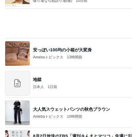
喋り場ならぬ語り場(仮)
10日前
安っぽい100均の小箱が大変身
Amebaトピックス
13時間前
地獄
日本人
1日前
大人気スウェットパンツの秋色ブラウン
Amebaトピックス
10時間前
8月2日放送のTBS「週刊さんまとマツコ」先週に引