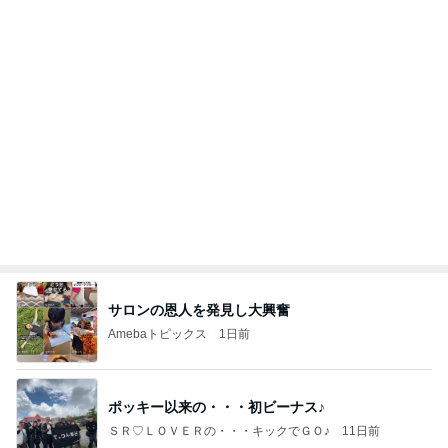
サロンの恩人を発見し大興奮
Amebaトピックス
1日前
ポッキー以来の・・・初ビーナス♪
ＳＲ♡ＬＯＶＥＲの・・・キックでＧＯ♪
11日前