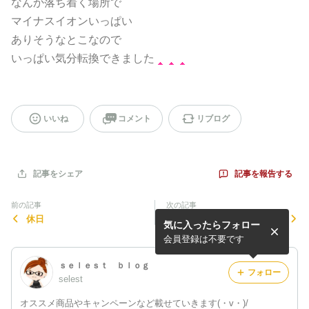
なんか落ち着く場所で
マイナスイオンいっぱい
ありそうなとこなので
いっぱい気分転換できました
いいね
コメント
リブログ
記事を報告する
記事をシェア
前の記事
次の記事
休日
聖地巡礼
気に入ったらフォロー
会員登録は不要です
ｓｅｌｅｓｔ ｂｌｏｇ
フォロー
selest
オススメ商品やキャンペーンなど載せていきます(・v・)/