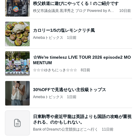
秩父鉄道に遊びにやってくる！のご紹介です
秩父市議会議員 黒澤秀之 ブログ Powered by Ame
10日前
ba
カロリー1/5の塩レモンクリチ風
Amebaトピックス
1日前
☆We're timelesz LIVE TOUR 2026 episode2 MO
MENTUM
☆☆☆ゆきちにっき☆☆☆
8日前
30%OFFで見逃せない主役級トップス
Amebaトピックス
1日前
日東駒専や産近甲龍は英語よりも国語の攻略が重視
される、のかもしれない。
Bank of Dreamの公営競技はどこへ行く
11日前