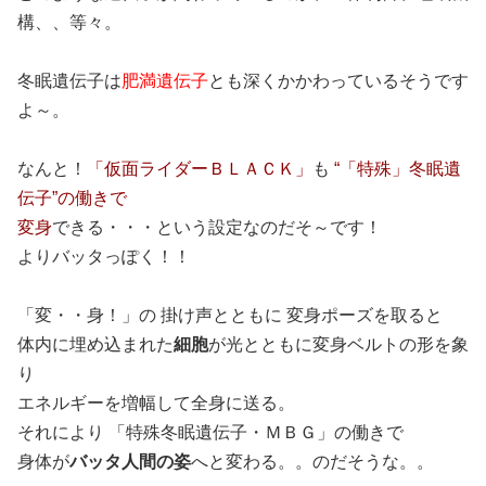
構、、等々。
冬眠遺伝子は
肥満遺伝子
とも深くかかわっているそうです
よ～。
なんと！
「仮面ライダーＢＬＡＣＫ」
も
“「特殊」冬眠遺
伝子”の働きで
変身
できる・・・という設定なのだそ～です！
よりバッタっぽく！！
「変・・身！」の 掛け声とともに 変身ポーズを取ると
体内に埋め込まれた
細胞
が光とともに変身ベルトの形を象
り
エネルギーを増幅して全身に送る。
それにより
「特殊冬眠遺伝子・ＭＢＧ」
の働きで
身体が
バッタ人間の姿
へと変わる。。のだそうな。。