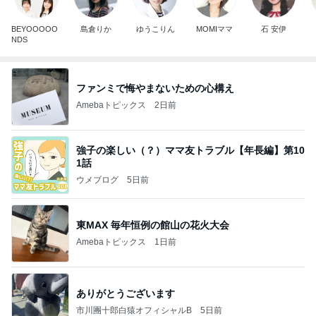
BEYOOOOO
島倉りか
ゆうこりん
MOMIママ
石 安伊
NDS
ファンミで悔やまないための心構え
Amebaトピックス
2日前
強子の楽しい（？）ママ友トラブル【年長編】第10
1話
ウメブログ
5日前
東MAX 毎年恒例の館山の花火大会
Amebaトピックス
1日前
ありがとうございます
市川團十郎白猿オフィシャルB
5日前