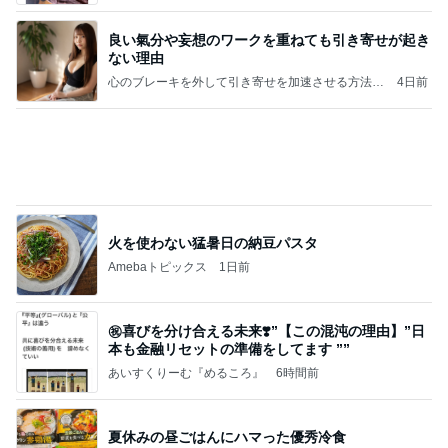
良い氣分や妄想のワークを重ねても引き寄せが起き
ない理由
心のブレーキを外して引き寄せを加速させる方法：
4日前
引き寄せ研究所
火を使わない猛暑日の納豆パスタ
Amebaトピックス
1日前
㊗️喜びを分け合える未来❣️”【この混沌の理由】”⽇
本も⾦融リセットの準備をしてます ””
あいすくりーむ『めるころ』
6時間前
夏休みの昼ごはんにハマった優秀冷食
Amebaトピックス
1日前
かっちちちちが来てくれた！おしゃれなものを持っ
て！