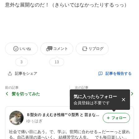
意外な展開なのだ！（きらいではなかったりするっっ）
いいね
コメント
リブログ
3
13
記事を報告する
記事をシェア
前の記事
次の記事
髪を切ってみた
冬の眠り ウィンター・ブル
気に入ったらフォロー
ー その１
会員登録は不要です
Ｂ型女の まえむき性格**Ｏ型男 と 芸まなびせいかつ
フォロー
ゆぅはぎ
社会で痛い目にあう。で、学ぶ。世間に合わせる→だーーっと疲れ
る。自己表現の道へいく。 結構苦労な人生。 でも毎日楽しい。