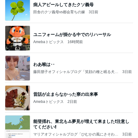
病人アピールしてきたクソ義母
田舎のクソ義母vs都会育ちの嫁
3日前
ユニフォームが掛かる中でのリハーサル
Amebaトピックス
16時間前
わあ喉は‥
藤田朋子オフィシャルブログ「笑顔の種と眠る犬」
3日前
Powered by Ameba
昔話が止まらなかった寮の出来事
Amebaトピックス
2日前
能登揺れ、東北も⚠️夢見が増えて来ました❗️注意し
てください❗️
マリアオフィシャルブログ「ひむかの風にさそわれ
3日前