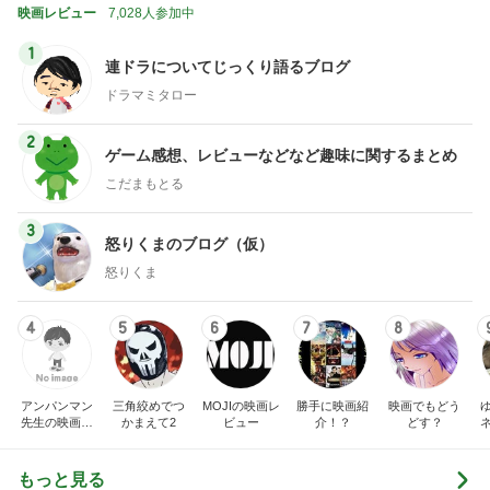
映画レビュー
7,028人参加中
1
連ドラについてじっくり語るブログ
ドラマミタロー
2
ゲーム感想、レビューなどなど趣味に関するまとめ
こだまもとる
3
怒りくまのブログ（仮）
怒りくま
4
5
6
7
8
アンパンマン
三角絞めでつ
MOJIの映画レ
勝手に映画紹
映画でもどう
先生の映画講
かまえて2
ビュー
介！？
どす？
座
もっと見る