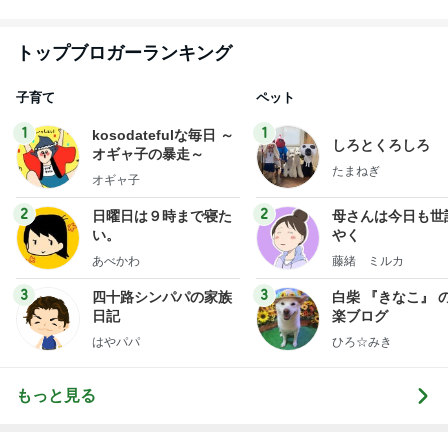
トップブロガーランキング
子育て
ペット
1
1
kosodatefulな毎日 ～
しろとくろしろ
オギャ子の暴走～
たまねぎ
オギャ子
2
2
日曜日は９時まで寝た
母さんは今日も世
い。
やく
あべかわ
藤緒 ミルカ
3
3
四十路シンパパの家族
白柴 『きなこ』 
日記
楽ブログ
はやパパ
ひろ☆みき
もっと見る