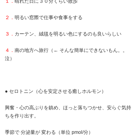
１．
晴れた日に３０分くらい散歩
２．
明るい窓際で仕事や食事をする
３．
カーテン、絨毯を明るい色にするのも良いらしい
４．
南の地方へ旅行（← そんな簡単にできないもん。。
泣）
● セロトニン（心を安定させる癒しホルモン）
興奮・心の高ぶりを鎮め、ほっと落ちつかせ、安らぐ気持
ちを作り出す。
季節で 分泌量が 変わる（単位 pmol/分）