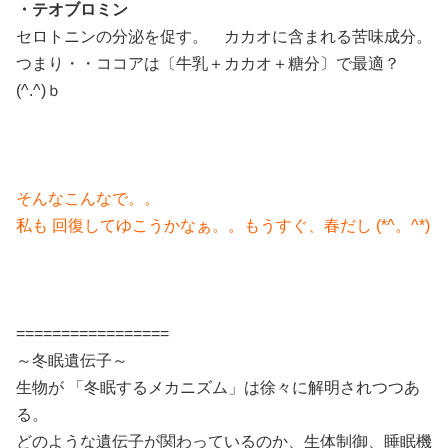
・テオブロミン
セロトニンの分泌を促す。 カカオに含まれる苦味成分。
つまり・・ココアは〔牛乳＋カカオ＋糖分〕で最適？
(^.^)ｂ
そんなこんなで。。
私も 回復してゆこうかなぁ。。もうすぐ、春だし (*^。^*)
=================
～冬眠遺伝子～
生物が 「冬眠するメカニズム」は徐々に解明されつつあ
る。
どのような遺伝子が関わっているのか、生体制御、睡眠機