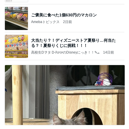
て」Powered by Ameba
ご褒美に食べた1個630円のマカロン
Amebaトピックス
2日前
大当たり？！ディズニーストア夏祭り…何当た
る？！夏祭りくじに挑戦！！！
高校生Dヲタ Ꭰ-ᎮꭵꭹꭴのDisneyにっき！！✎ܚ
14日前