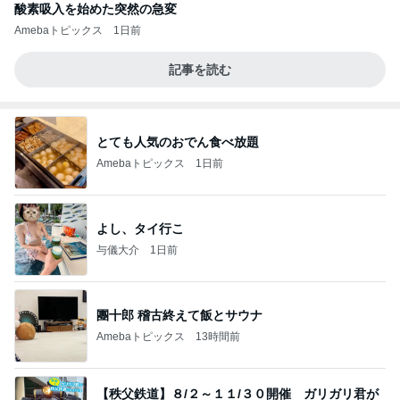
酸素吸入を始めた突然の急変
Amebaトピックス
1日前
記事を読む
とても人気のおでん食べ放題
Amebaトピックス
1日前
よし、タイ行こ
与儀大介
1日前
團十郎 稽古終えて飯とサウナ
Amebaトピックス
13時間前
【秩父鉄道】８/２～１１/３０開催 ガリガリ君が