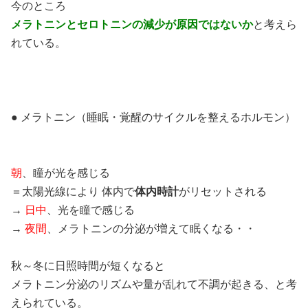
今のところ
メラトニンとセロトニンの減少が原因ではないか
と考えら
れている。
● メラトニン（睡眠・覚醒のサイクルを整えるホルモン）
朝
、瞳が光を感じる
＝太陽光線により 体内で
体内時計
がリセットされる
→
日中
、光を瞳で感じる
→
夜間
、メラトニンの分泌が増えて眠くなる・・
秋～冬に日照時間が短くなると
メラトニン分泌のリズムや量が乱れて不調が起きる、と考
えられている。