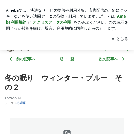
冬の眠り ウィンター・ブルー その２ | Ｂ型女の まえむき性
格**Ｏ型男 と 芸まなびせいかつ
アプリをダウンロードして
ブログの更新通知
を受け取りまし
開く
ょう。
Ｂ型女の まえむき性格**Ｏ型男 と 芸まなび
フォロー
せいかつ
前の記事へ
一覧
次の記事へ
冬の眠り ウィンター・ブルー そ
の２
2005-03-14
テーマ：
心理系