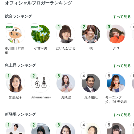
オフィシャルブロガーランキング
総合ランキング
すべて見る
1
2
3
市川團十郎白
小林麻央
だいたひかる
桃
クロ
猿
急上昇ランキング
すべて見る
1
2
3
4
5
加藤紀子
Sakurashimeji
真飛聖
尼子勝紀
モーニング
娘。'26 天気組
新登場ランキング
すべて見る
1
2
3
4
5