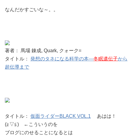
なんだかすごいな～。。
著者： 馬場 錬成, Quark, クォーク=
タイトル：
発想のタネになる科学の本―
冬眠遺伝子
から
超伝導まで
タイトル：
仮面ライダーBLACK VOL.1
あはは！
(≧▽≦) ←こういうのを
ブログにのせることになるとは