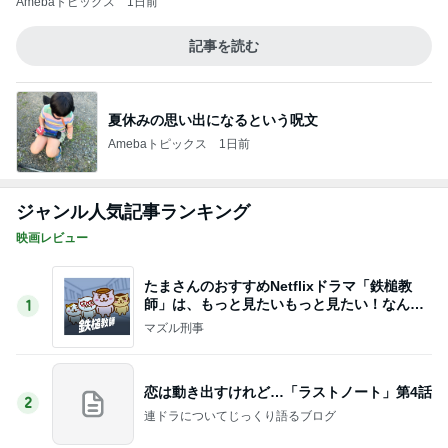
師」は、もっと見たいもっと見たい！なんで1
1
0話完？
マズル刑事
恋は動き出すけれど…「ラストノート」第4話
2
連ドラについてじっくり語るブログ
『あなたが猟奇殺人犯を裁く日』 被告人の
一挙手一投足が目の前に浮かぶリアルさ
3
むぅびぃ・とりっぷ
スペインバスクからこんにちは！診療日記＆
日常エピソード106
4
水谷孝のブログ「つれづれなるままに」