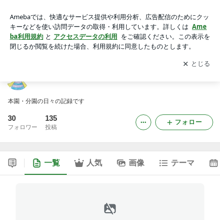
はちの木こども園のブログ
アプリをダウンロードして
ブログの更新通知
を受け取りまし
開く
ょう。
はちの木こども園のブログ
本園・分園の日々の記録です
30
135
フォロー
フォロワー
投稿
一覧
人気
画像
テーマ