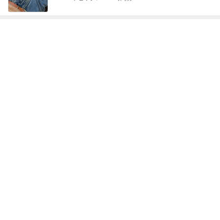
神がかってる掃除機
Amebaトピックス
12時間前
最近の楽しみは自分用のおつまみ
Amebaトピックス
1日前
渡辺美奈代 3coinsでの購入品