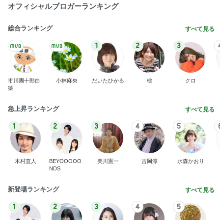
オフィシャルブロガーランキング
総合ランキング
すべて見る
1
2
3
市川團十郎白
小林麻央
だいたひかる
桃
クロ
猿
急上昇ランキング
すべて見る
1
2
3
4
5
木村直人
BEYOOOOO
美川憲一
吉岡淳
水森かおり
NDS
新登場ランキング
すべて見る
1
2
3
4
5