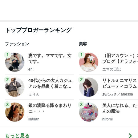
トップブロガーランキング
ファッション
美容
1
1
妻です。ママです。女
（旧アカウント）
です。
ブログ【アラフォ
社売却セカンドラ
eri.
エマの日記
フ】
2
2
40代からの大人カジュ
リトルミニマリス
アルを品良く着こなす
ビューティコラム 
ファッションブログ
little minimalist'
えりん
あねっさ／anessa
uty colum
3
3
銀の滴降る降るまわり
美人になれる、た
に・・・
んの魔法
illallan
hiromi
もっと見る