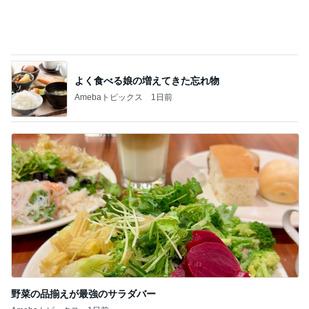
野菜の品揃えが最強のサラダバー
Amebaトピックス
1日前
記事を読む
夏休みの思い出になるという呪文
Amebaトピックス
1日前
ジャンル人気記事ランキング
映画レビュー
たまさんのおすすめNetflixドラマ「鉄槌教