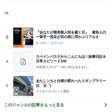
あたしンちと仕様の変わったスタンプラリー
(|| ゜Д゜)
5
ライターズパレット通信
このジャンルの記事をもっと見る
神がかってる掃除機
Amebaトピックス
12時間前
だいた 行けない全身マッサージの訳
Amebaトピックス
1日前
夫のおかげで毎日大量収穫の野菜
Amebaトピックス
1日前