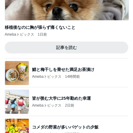
Amebaトピックス
1日前
記事を読む
鯖と梅干しを乗せた満足お茶漬け
Amebaトピックス
14時間前
皆が羨む大学に25年勤めた幸運
Amebaトピックス
2日前
コメダの野菜が多いバゲットの夕飯
Amebaトピックス
22時間前
お土産と楽しかったレッスン前のトーク