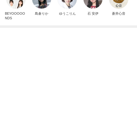
BEYOOOOO
島倉りか
ゆうこりん
石 安伊
蒼井心音
NDS