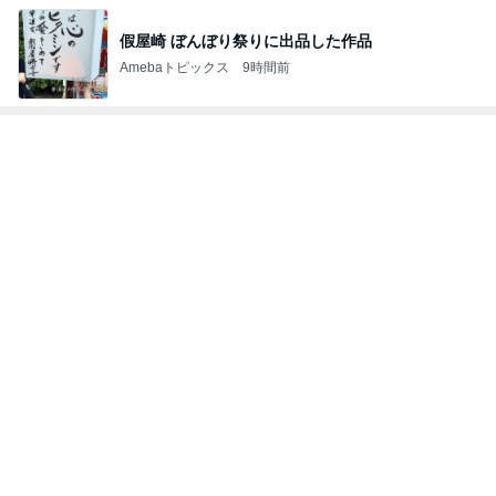
假屋崎 ぼんぼり祭りに出品した作品
Amebaトピックス
9時間前
トップブロガーランキング
料理
美容
1
1
栄養士ママそっち～の
（旧アカウント）
簡単美味しいサイクル
ブログ【アラフォ
献立
社売却セカンドラ
そっち～
エマの日記
フ】
2
2
リトルミニマリス
ゆうき酒場
ビューティコラム 
ゆうき
little minimalist'
あねっさ／anessa
uty colum
3
3
美人になれる、た
毎日笑顔で過ごしたい
んの魔法
モモ母さん
hiromi