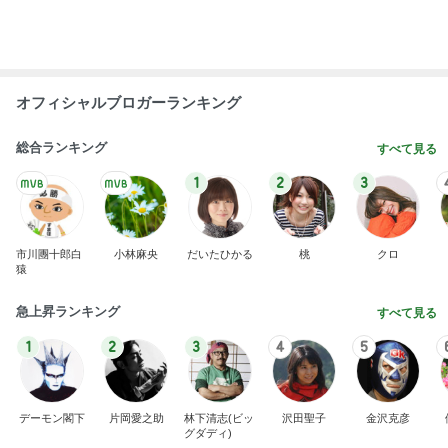
40代からの大人カジュアルを品良く着こなすファ
ッションブログ
しじみちゃんワクチンへ。
3
Shiori's「on」style〜干物女の成長記〜
嬉しい！ガードルを毎日履き続けた結果、驚
く変化
4
50代からの無理しないおしゃれ nodoka’s Blog
ワタクシ的ブランド取扱説明書・モード系ブ
ランド海外編
5
日々是ファッション。