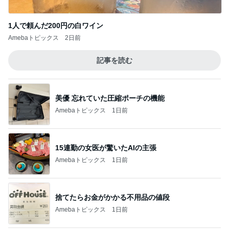
小原正子 サマースクール最終日
Amebaトピックス
2日前
片岡愛之助 巡業中のような長崎行き
Amebaトピックス
2日前
9月の新作に向けた予算の温存
Amebaトピックス
2日前
80%OFFの理想的なIラインシルエット