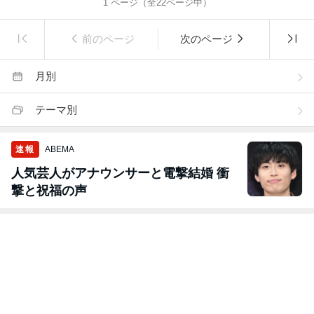
1
ページ（全
22
ページ中）
前のページ
次のページ
月別
テーマ別
速報
ABEMA
人気芸人がアナウンサーと電撃結婚 衝
撃と祝福の声