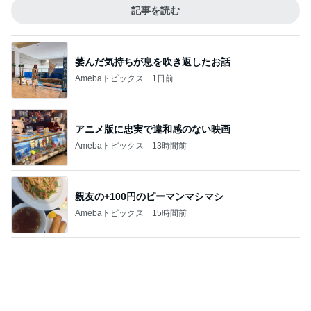
1人で頼んだ200円の白ワイン
Amebaトピックス
2日前
記事を読む
美優 忘れていた圧縮ポーチの機能
Amebaトピックス
1日前
15連勤の女医が驚いたAIの主張
Amebaトピックス
1日前
捨てたらお金がかかる不用品の値段
Amebaトピックス
1日前