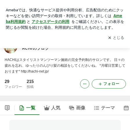
大阪市西区北堀江のヘアサロン（美容室）*＊...*.★HACHIのブ
ログ
アプリをダウンロードして
ブログの更新通知
を受け取りまし
開く
ょう。
大阪市西区北堀江のヘアサロン（美容室）*＊...*.★H
ACHIのブログ
HACHIはスタイリストマンツーマン施術の完全予約制のサロンです。 日々の
疲れを忘れ、ゆったりのんびり髪の相談をしてくださいね。 *月曜日営業して
おります* http://hachi-net.jp/
29
215
フォロー
フォロワー
投稿
一覧
人気
画像
テーマ