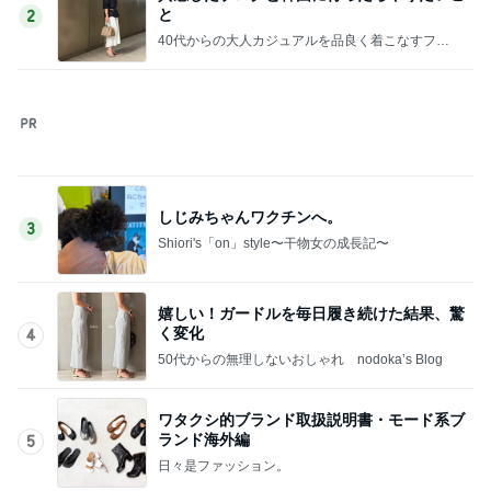
冷蔵保存されず温かかった夫の薬
Amebaトピックス
1日前
旦那の行動を疑ってしまう正直な気持ち
Amebaトピックス
1日前
リニューアルしたお店の欧州串料理
Amebaトピックス
21時間前
高橋英樹 美しいトルコキキョウ
Amebaトピックス
1日前