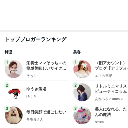
もっと見る
オフィシャルブロガーランキング
総合ランキング
すべて見る
1
2
3
市川團十郎白
小林麻央
だいたひかる
桃
クロ
猿
急上昇ランキング
すべて見る
1
2
3
4
5
デーモン閣下
片岡愛之助
林下清志(ビッ
沢田聖子
金沢克彦
グダディ)