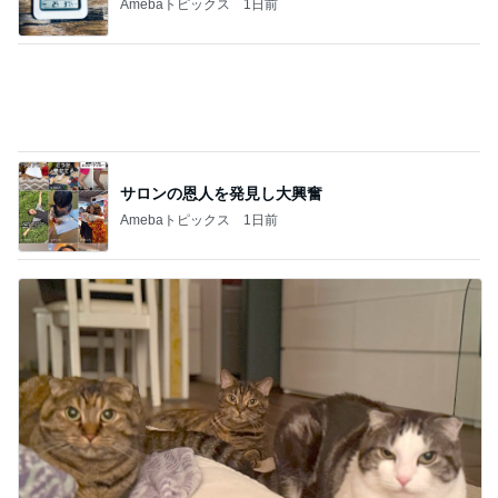
母さんは今日も世話をやく
今日もナスピーマンだぜ
2
母さんは今日も世話をやく
おかえり、出戻り小梅＆わさび！2026年夏、
人慣れ訓練始めます
3
ニャンこまルームへようこそ
白血ルーム
4
ファーブル家のブログ
もうもう軍団のウイルス検査結果
5
まだらダラダラ猫