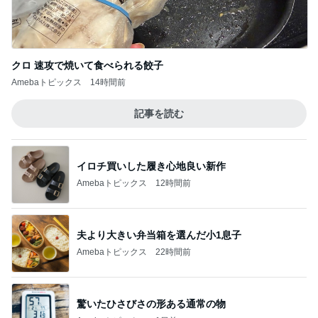
長男が脅された公立中の学級崩壊
Amebaトピックス
1日前
記事を読む
義母への連絡が必須だった理由
Amebaトピックス
1日前
ジャンル人気記事ランキング
猫との生活
しれっと猫が増える
1