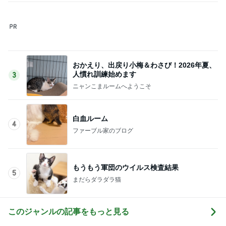
体がSOSを出す舌の口内炎6個
Amebaトピックス
2日前
記事を読む
母にも褒めてもらった素敵なワンピ
Amebaトピックス
11時間前
のん ドラマ撮影でエナジーチャージ
Amebaトピックス
18時間前