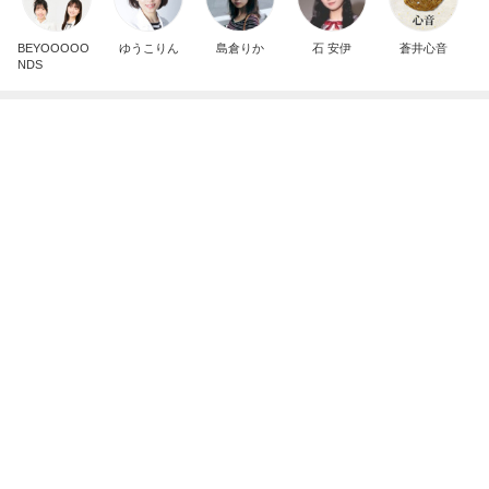
記事を読む
イロチ買いした履き心地良い新作
Amebaトピックス
12時間前
夫より大きい弁当箱を選んだ小1息子
Amebaトピックス
22時間前
驚いたひさびさの形ある通常の物
Amebaトピックス
1日前
サロンの恩人を発見し大興奮
Amebaトピックス
1日前