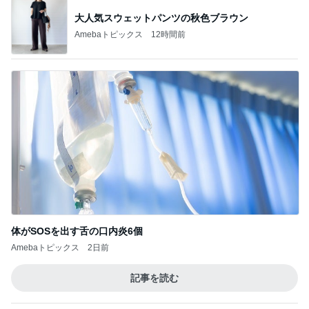
パパが買う三女の希望のピアノ
Amebaトピックス
1日前
記事を読む
なかなか進まない夏期講習と補習
Amebaトピックス
20時間前
全く視点がなかった土地の活断層
Amebaトピックス
1日前
NISAの含み益で欲しいエルメス
Amebaトピックス
1日前