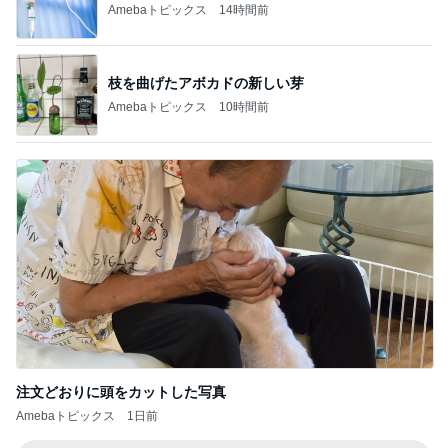
寝る時はソファーで起きるとベッド
Amebaトピックス
2日前
記事を読む
高級なお子様ランチに切ない一言
Amebaトピックス
11時間前
次世代掃除機がやってきた！！
Amebaトピックス
7時間前
妻が選ぶ一番落ち着いて見える服
Amebaトピックス
1日前