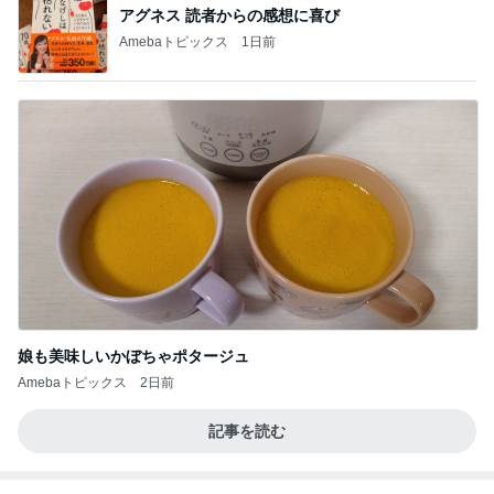
BEYOOOOO
ゆうこりん
島倉りか
石 安伊
蒼井心音
NDS
芸能人・有名人ブログ TOPへ
レジェンド松下のなんでもプレゼン！
Amebaトピックス
7時間前
夜寝る時の気分が違う布団乾燥機
Amebaトピックス
1日前
モダンに改装されたレトロな建物
Amebaトピックス
15時間前