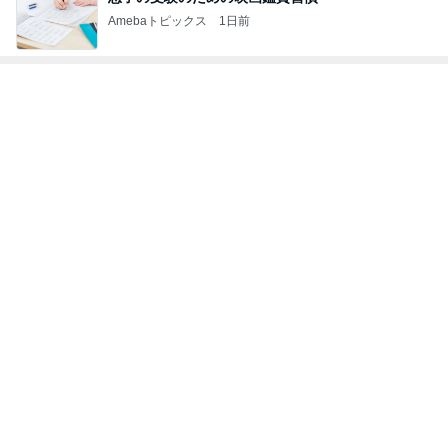
Amebaトピックス
1日前
トップブロガーランキング
ペット
インテリア&DIY
1
1
おうちと暮らしの
しろとくろしろ
ピ 〜HOME&LI
たまねぎ
yuki (ドキ子）
2
2
母さんは今日も世話を
ほんとうに必要な
やく
か持たない暮らし
ep Life Simple
藤緒 ミルカ
yukiko
ンテリアのきろく
3
3
白柴 『きなこ』 のお気
１００均・カルデ
楽ブログ
好き！食いしん坊
らりん☆のブログ
ひろ☆みき
☆きらりん☆
もっと見る