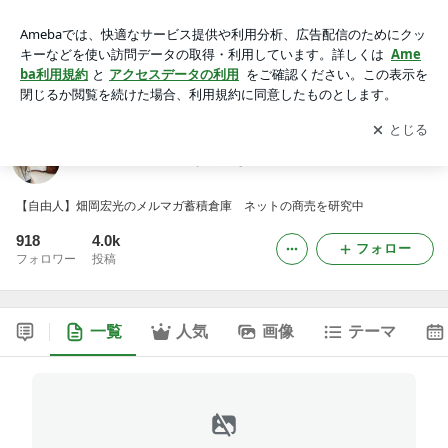
畑岡宏光の【ネタうらばなし】
アプリをダウンロードして
ブログの更新通知
を受け取りまし
開く
ょう。
畑岡宏光の【ネタうらばなし】
【自由人】畑岡宏光のメルマガ蓄積倉庫 ネットの商売を研究中
918
4.0k
フォロー
フォロワー
投稿
一覧
人気
画像
テーマ