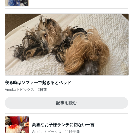
お目当ての朝限定コーントースト
Amebaトピックス
2日前
記事を読む
無料で貰えるデザインコースター
Amebaトピックス
1日前
髪質悪化に繋がるお風呂後の習慣
Amebaトピックス
1日前
息子の前で義母が言った映画の話
Amebaトピックス
22時間前