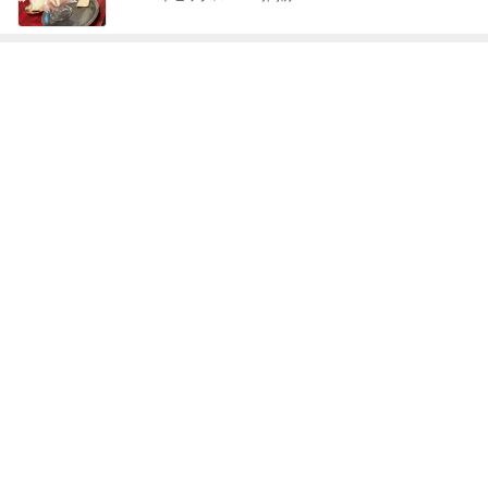
体重が減らず近所のジムに入会
Amebaトピックス
16時間前
併給が判明したという不快な理由
Amebaトピックス
1日前