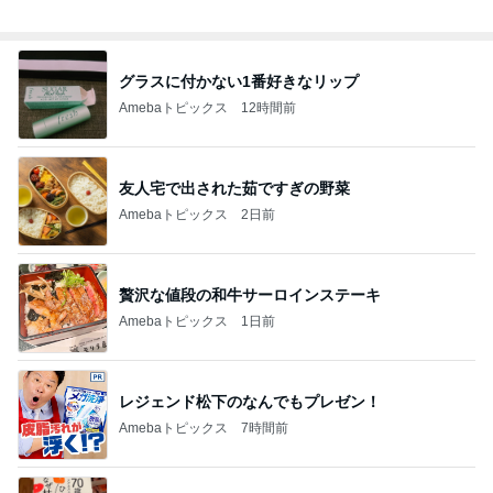
総合ランキング
すべて見る
1
2
3
市川團十郎白
小林麻央
だいたひかる
桃
クロ
猿
急上昇ランキング
すべて見る
1
2
3
4
5
AKB48
たんぽぽ川村
北村総一朗
北別府学
OCHA NORM
エミコ
A
新登場ランキング
すべて見る
1
2
3
4
5