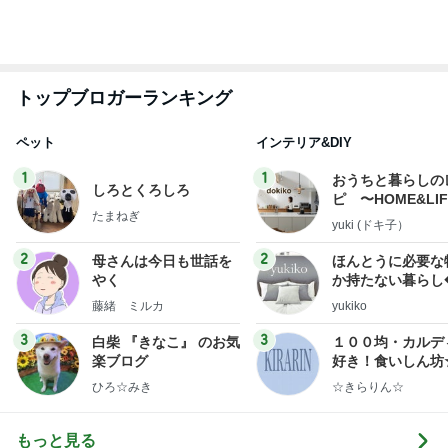
グラスに付かない1番好きなリップ
Amebaトピックス
12時間前
友人宅で出された茹ですぎの野菜
Amebaトピックス
2日前
贅沢な値段の和牛サーロインステーキ
Amebaトピックス
1日前
レジェンド松下のなんでもプレゼン！
Amebaトピックス
7時間前
アグネス 読者からの感想に喜び