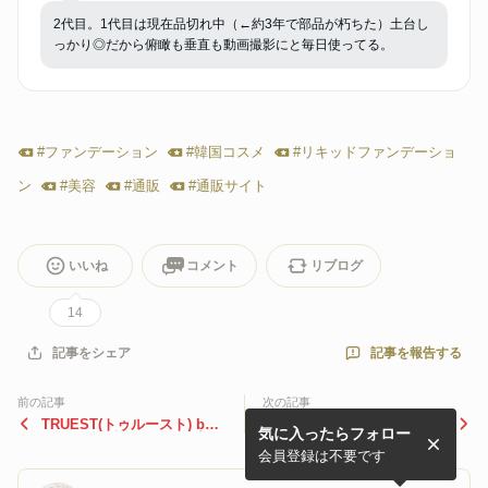
無料】
2代目。1代目は現在品切れ中（←約3年で部品が朽ちた）土台し
っかり◎だから俯瞰も垂直も動画撮影にと毎日使ってる。
#
ファンデーション
#
韓国コスメ
#
リキッドファンデーショ
ン
#
美容
#
通販
#
通販サイト
いいね
コメント
リブログ
14
記事を報告する
記事をシェア
前の記事
次の記事
TRUEST(トゥルースト) by
【お買い物マラソン開催中】
気に入ったらフォロー
S FREE 酸熱TRシャンプー
楽天で即ポチしたもの
／酸熱トリートメントの口コ
会員登録は不要です
ミ