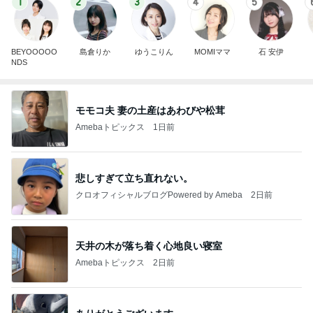
1
2
3
4
5
BEYOOOOO
島倉りか
ゆうこりん
MOMIママ
石 安伊
NDS
モモコ夫 妻の土産はあわびや松茸
Amebaトピックス
1日前
悲しすぎて立ち直れない。
クロオフィシャルブログPowered by Ameba
2日前
天井の木が落ち着く心地良い寝室
Amebaトピックス
2日前