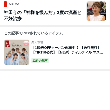
ABEMA
神田うの「神様を恨んだ」3度の流産と
不妊治療
この記事でPickされているアイテム
楽天市場
【150円OFFクーポン配布中!】【送料無料】
【TIRTIR公式】【NEW】ティルティル マスク
フィット レッドファンデーション 企画セット 3
12件の記事
0ml [ファンデーション+スパチュラ+スポンジ]
MASK FIT RED FOUNDATION 韓国コスメ／リ
キッドファンデーション／下地／ベースメイク