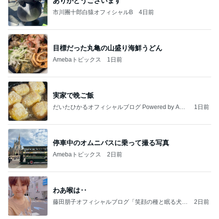
ありがとうございます
市川團十郎白猿オフィシャルB
4日前
目標だった丸亀の山盛り海鮮うどん
Amebaトピックス
1日前
実家で晩ご飯
だいたひかるオフィシャルブログ Powered by Ame
1日前
ba
停車中のオムニバスに乗って撮る写真
Amebaトピックス
2日前
わあ喉は‥
藤田朋子オフィシャルブログ「笑顔の種と眠る犬」
2日前
Powered by Ameba