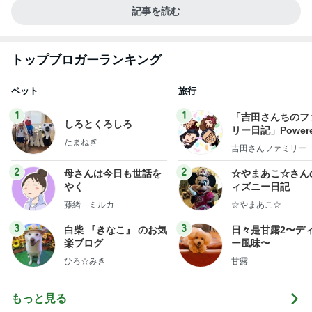
記事を読む
トップブロガーランキング
ペット
旅行
1
1
「吉田さんちのフ
しろとくろしろ
リー日記」Powere
たまねぎ
y Ameba 吉田さ
吉田さんファミリー
ミリーオフィシャ
ログ
2
2
母さんは今日も世話を
☆やまあこ☆さん
やく
ィズニー日記
藤緒 ミルカ
☆やまあこ☆
3
3
白柴 『きなこ』 のお気
日々是甘露2〜デ
楽ブログ
ー風味〜
ひろ☆みき
甘露
もっと見る