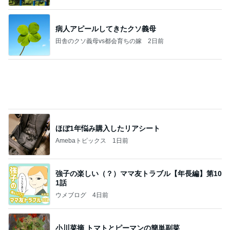
病人アピールしてきたクソ義母
田舎のクソ義母vs都会育ちの嫁
2日前
ほぼ1年悩み購入したリアシート
Amebaトピックス
1日前
強子の楽しい（？）ママ友トラブル【年長編】第10
1話
ウメブログ
4日前
小川菜摘 トマトとピーマンの簡単副菜