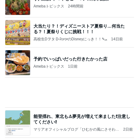
Amebaトピックス
24時間前
大当たり？！ディズニーストア夏祭り…何当た
る？！夏祭りくじに挑戦！！！
高校生Dヲタ Ꭰ-ᎮꭵꭹꭴのDisneyにっき！！✎ܚ
14日前
予約でいっぱいだった行きたかった店
Amebaトピックス
1日前
能登揺れ、東北も⚠️夢見が増えて来ました❗️注意し
てください❗️
マリアオフィシャルブログ「ひむかの風にさそわれ
2日前
て」Powered by Ameba