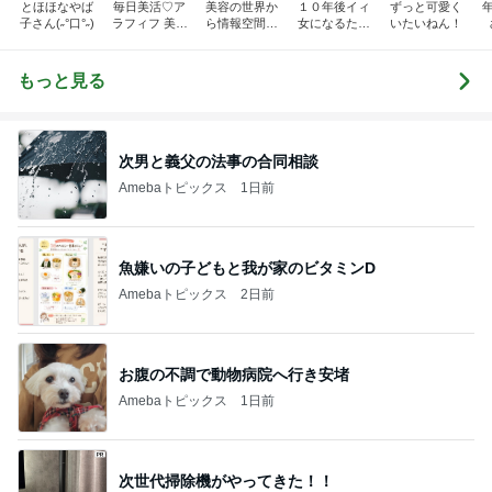
とほほなやば
毎日美活♡ア
美容の世界か
１０年後イィ
ずっと可愛く
子さん(˶°口°˶)
ラフィフ 美容
ら情報空間の
女になるため
いたいねん！
医療マニア
仕組み・書き
に！！ 女子的
換えの世界
美意識向上日
へ。人生を自
記。
もっと見る
由に幸せに変
えていく物語
次男と義父の法事の合同相談
Amebaトピックス
1日前
魚嫌いの子どもと我が家のビタミンD
Amebaトピックス
2日前
お腹の不調で動物病院へ行き安堵
Amebaトピックス
1日前
次世代掃除機がやってきた！！