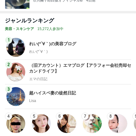
市川團十郎白猿オフィシャルB
4日前
ジャンルランキング
美容・スキンケア
15,272人参加中
1
れい(*´∀｀)の美容ブログ
れい(*´∀｀)
2
（旧アカウント）エマブログ【アラフォー会社売却セ
カンドライフ】
エマの日記
3
超ハイスペ妻の徒然日記
Lisa
4
5
6
7
8