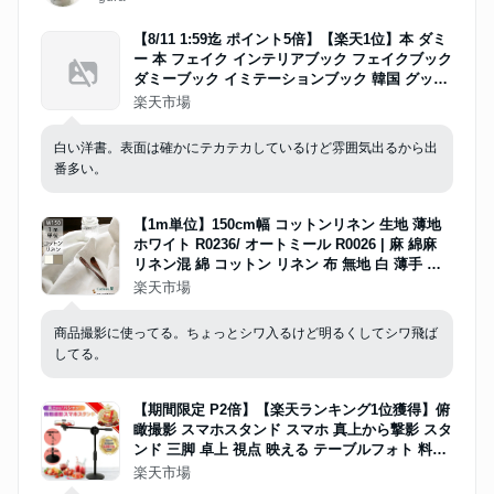
【8/11 1:59迄 ポイント5倍】【楽天1位】本 ダミ
ー 本 フェイク インテリアブック フェイクブック
ダミーブック イミテーションブック 韓国 グッズ
全4種 B5 モノトーン 英語 撮影 小道具 アンティ
楽天市場
ーク 洋書 ディスプレイ 空間演出 韓国インテリア
展示用 装飾
白い洋書。表面は確かにテカテカしているけど雰囲気出るから出
番多い。
【1m単位】150cm幅 コットンリネン 生地 薄地
ホワイト R0236/ オートミール R0026 | 麻 綿麻
リネン混 綿 コットン リネン 布 無地 白 薄手 ガ
ーゼ 広幅 幅広 シンプル 手作り 手芸 可愛い おし
楽天市場
ゃれ カーテン レース インテリア ファブリック
洋服 さらし マスク ハンカチ
商品撮影に使ってる。ちょっとシワ入るけど明るくしてシワ飛ば
してる。
【期間限定 P2倍】【楽天ランキング1位獲得】俯
瞰撮影 スマホスタンド スマホ 真上から撃影 スタ
ンド 三脚 卓上 視点 映える テーブルフォト 料理
動画 お絵書き 書道 編み物 DIY 手元撃影 商品撃
楽天市場
影 手作り 自撑り撃影 手振れ防止 実況用 【送料