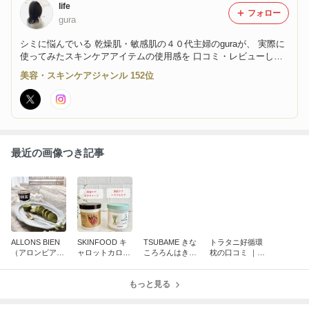
life
フォロー
gura
シミに悩んでいる 乾燥肌・敏感肌の４０代主婦のguraが、 実際に
使ってみたスキンケアアイテムの使用感を 口コミ・レビューして
いる美容ブログです。
美容・スキンケアジャンル 152位
最近の画像つき記事
ALLONS BIEN
SKINFOOD キ
TSUBAME きな
トラタニ好循環
（アロンビア
ャロットカロテ
ころろんはきな
枕の口コミ ｜
ン）大和抹茶 デ
ンウォーターパ
粉のブールドネ
低めの枕に頭が
ィアマンクッキ
ッド・レモング
ージュ♡さくほ
フィットする
ーは抹茶好きさ
ラスナイアシン
もっと見る
ろ美味しかった
んにオススメ
アミド5パッド
の違い