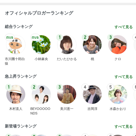
オフィシャルブロガーランキング
総合ランキング
すべて見る
1
2
3
市川團十郎白
小林麻央
だいたひかる
桃
クロ
猿
急上昇ランキング
すべて見る
1
2
3
4
5
木村直人
BEYOOOOO
美川憲一
吉岡淳
水森かおり
NDS
新登場ランキング
すべて見る