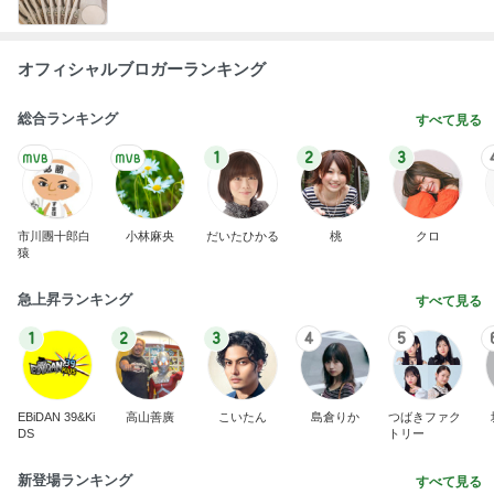
オフィシャルブロガーランキング
総合ランキング
すべて見る
1
2
3
市川團十郎白
小林麻央
だいたひかる
桃
クロ
猿
急上昇ランキング
すべて見る
1
2
3
4
5
EBiDAN 39&Ki
高山善廣
こいたん
島倉りか
つばきファク
DS
トリー
新登場ランキング
すべて見る