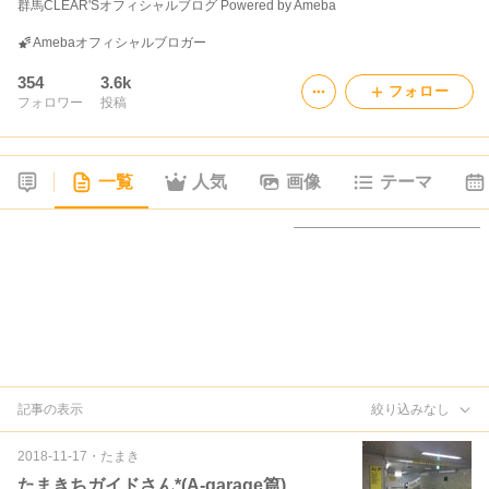
群馬CLEAR'Sオフィシャルブログ Powered by Ameba
Amebaオフィシャルブロガー
354
3.6k
フォロー
フォロワー
投稿
一覧
人気
画像
テーマ
記事の表示
絞り込みなし
2018-11-17
・
たまき
たまきちガイドさん*(A-garage篇)