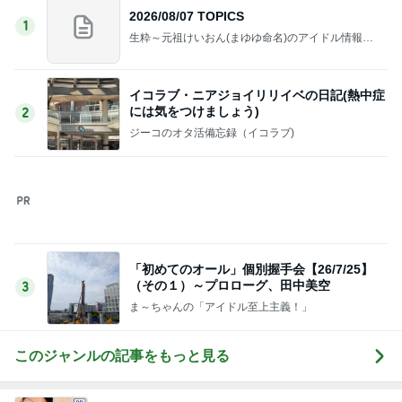
2026/08/07 TOPICS
1
生粋～元祖けいおん(まゆゆ命名)のアイドル情報ブ
ログ～
イコラブ・ニアジョイリリイベの日記(熱中症
には気をつけましょう)
2
ジーコのオタ活備忘録（イコラブ)
「初めてのオール」個別握手会【26/7/25】
（その１）～プロローグ、田中美空
3
ま～ちゃんの「アイドル至上主義！」
このジャンルの記事をもっと見る