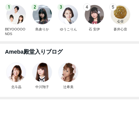
1
2
3
4
5
BEYOOOOO
島倉りか
ゆうこりん
石 安伊
蒼井心音
NDS
Ameba殿堂入りブログ
北斗晶
中川翔子
辻希美