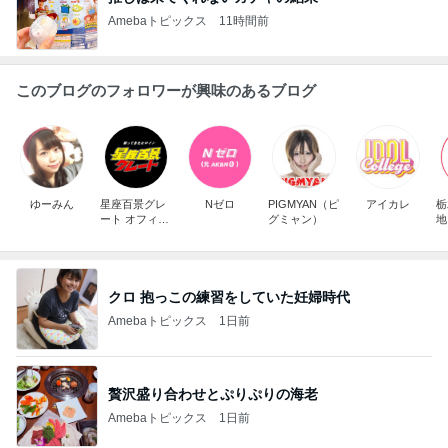
Amebaトピックス
11時間前
このブログのフォロワーが興味のあるブログ
ゆーみん
星座百景グレ
Nゼロ
PIGMYAN（ピ
アイカレ
栃
ート オフィシ
グミャン）
地
ャルブログ
ち
クロ 抱っこの練習をしていた妊婦時代
Amebaトピックス
1日前
贅沢盛り合わせとぷりぷりの海老
Amebaトピックス
1日前