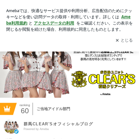
群馬CLEAR'Sオフィシャルブログ Powered by Ameba
アプリをダウンロードして
ブログの更新通知
を受け取りまし
開く
ょう。
ranking
60
ご当地アイドル部門
群馬CLEAR'Sオフィシャルブログ
Powered by Ameba