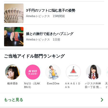
3千円のソフトに悩む息子の姿勢
Amebaトピックス
15時間前
娘との旅行で起きたハプニング
Amebaトピックス
1日前
ご当地アイドル部門ランキング
橋本環奈
Nゼロ（元AK
EverZOne
ＡＫＡＧＩＤ
バクステ外神
天
BN 0）
ＡＮ
田一丁目 熊本
ド
美和
もっと見る