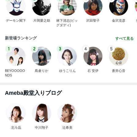
デーモン閣下
片岡愛之助
林下清志(ビッ
沢田聖子
金沢克彦
グダディ)
新登場ランキング
すべて見る
1
2
3
4
5
BEYOOOOO
島倉りか
ゆうこりん
石 安伊
蒼井心音
NDS
Ameba殿堂入りブログ
北斗晶
中川翔子
辻希美