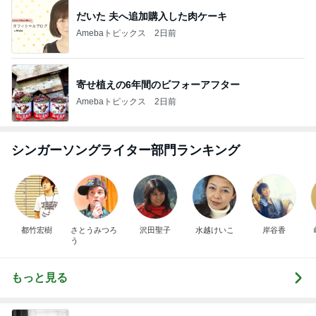
だいた 夫へ追加購入した肉ケーキ
Amebaトピックス
2日前
寄せ植えの6年間のビフォーアフター
Amebaトピックス
2日前
シンガーソングライター部門ランキング
都竹宏樹
さとうみつろ
沢田聖子
水越けいこ
岸谷香
う
もっと見る