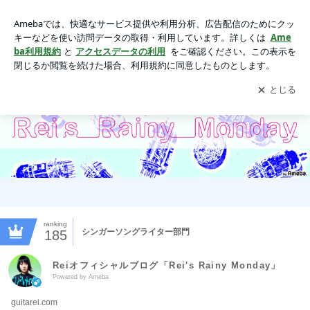
Reiオフィシャルブログ「Rei's Rainy Monday」Powered by A
meba
アプリをダウンロードして
ブログの更新通知
を受け取りまし
開く
ょう。
ranking
シンガーソングライター部門
185
Reiオフィシャルブログ「Rei's Rainy Monday」
Powered by Ameba
guitarei.com