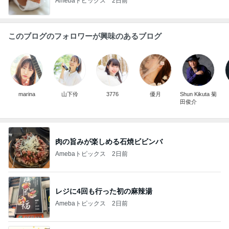
Amebaトピックス
2日前
このブログのフォロワーが興味のあるブログ
marina
山下伶
3776
優月
Shun Kikuta 菊
田俊介
肉の旨みが楽しめる石焼ビビンバ
Amebaトピックス
2日前
レジに4回も行った初の麻辣湯
Amebaトピックス
2日前