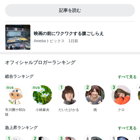
記事を読む
映画の前にワクワクする腹ごしらえ
Amebaトピックス
1日前
オフィシャルブロガーランキング
総合ランキング
すべて見る
1
2
3
市川團十郎白
小林麻央
だいたひかる
桃
クロ
猿
急上昇ランキング
すべて見る
1
2
3
4
5