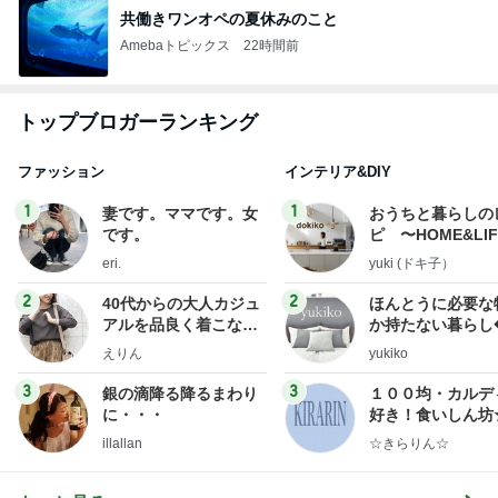
共働きワンオペの夏休みのこと
Amebaトピックス
22時間前
トップブロガーランキング
ファッション
インテリア&DIY
1
1
妻です。ママです。女
おうちと暮らしの
です。
ピ 〜HOME&LI
eri.
yuki (ドキ子）
2
2
40代からの大人カジュ
ほんとうに必要な
アルを品良く着こなす
か持たない暮らし
ファッションブログ
ep Life Simple
えりん
yukiko
ンテリアのきろく
3
3
銀の滴降る降るまわり
１００均・カルデ
に・・・
好き！食いしん坊
らりん☆のブログ
illallan
☆きらりん☆