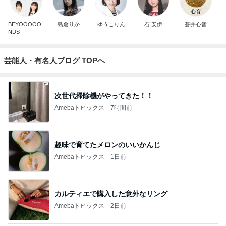
BEYOOOOO
島倉りか
ゆうこりん
石 安伊
蒼井心音
NDS
芸能人・有名人ブログ TOPへ
次世代掃除機がやってきた！！
Amebaトピックス
7時間前
趣味で育てたメロンのいいかんじ
Amebaトピックス
1日前
カルティエで購入した意外なリング
Amebaトピックス
2日前