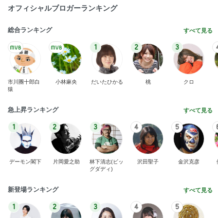
オフィシャルブロガーランキング
総合ランキング
すべて見る
1
2
3
市川團十郎白
小林麻央
だいたひかる
桃
クロ
猿
急上昇ランキング
すべて見る
1
2
3
4
5
デーモン閣下
片岡愛之助
林下清志(ビッ
沢田聖子
金沢克彦
グダディ)
新登場ランキング
すべて見る
1
2
3
4
5