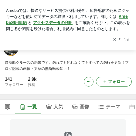
遊漁船クルーズの釣果
アプリをダウンロードして
ブログの更新通知
を受け取りまし
開く
ょう。
遊漁船クルーズの釣果
遊漁船クルーズの釣果です。釣れても釣れなくてもすべての釣行を更新！ブ
ログ記載の画像・文章の無断転載禁止！
141
2.9k
フォロー
フォロワー
投稿
一覧
人気
画像
テーマ