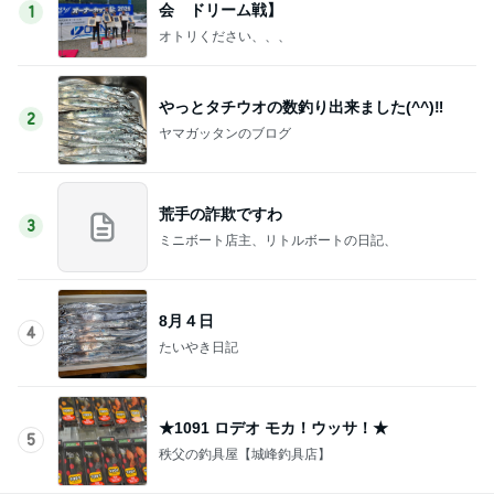
会 ドリーム戦】
1
オトリください、、、
やっとタチウオの数釣り出来ました(^^)‼️
2
ヤマガッタンのブログ
荒手の詐欺ですわ
3
ミニボート店主、リトルボートの日記、
8月４日
4
たいやき日記
★1091 ロデオ モカ！ウッサ！★
5
秩父の釣具屋【城峰釣具店】