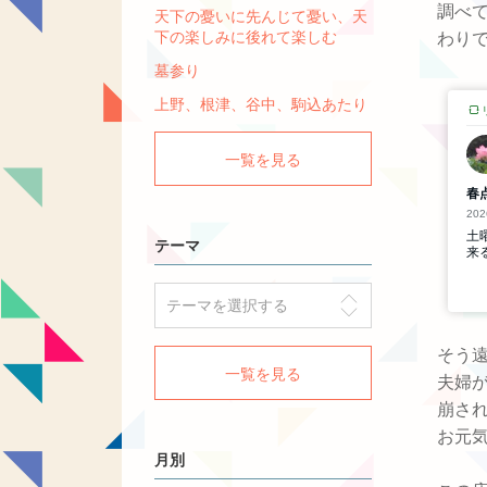
調べ
天下の憂いに先んじて憂い、天
下の楽しみに後れて楽しむ
わり
墓参り
上野、根津、谷中、駒込あたり
一覧を見る
テーマ
そう
一覧を見る
夫婦
崩さ
お元
月別