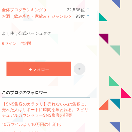
全体ブログランキング
22,535
位
↑
ラ
お酒（飲み歩き・家飲み）ジャンル
93
位
↑
ン
ラ
キ
ン
よく使う公式ハッシュタグ
ン
キ
グ
ン
#ワイン
#焼酎
上
グ
昇
上
昇
フォロー
このブログのフォロワー
【SNS集客のカラクリ】売れない人は集客に、
売れた人はサポートに時間を奪われる。スピリ
チュアルカウンセラーSNS集客の現実
10万マイルより10万円の仕組化