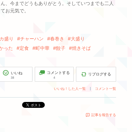
さん、今までどうもありがとう。そしていつまでも二人
ってお元気で。
デカ盛り
#チャーハン
#春巻き
#大盛り
かった
#定食
#町中華
#餃子
#焼きそば
コメントする
いいね
リブログする
4
38
いいね！した人一覧
コメント一覧
ポスト
記事を報告する