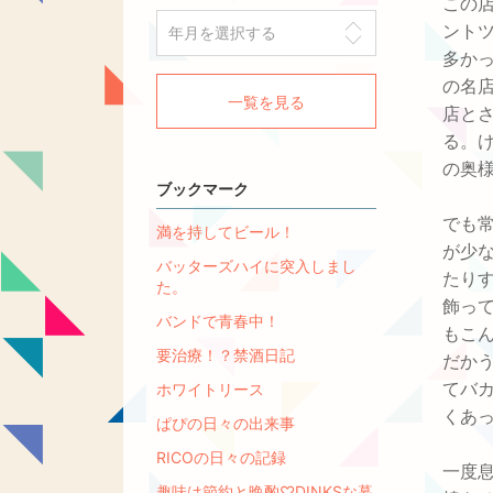
この
ント
多か
の名
一覧を見る
店と
る。
の奥
ブックマーク
でも
満を持してビール！
が少
バッターズハイに突入しまし
たり
た。
飾っ
バンドで青春中！
もこ
要治療！？禁酒日記
だか
てバ
ホワイトリース
くあ
ぱぴの日々の出来事
RICOの日々の記録
一度
趣味は節約と晩酌♡DINKSな暮