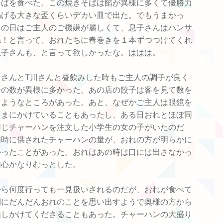
そばを食べた。この焼きそばは餡が異様に多くて優勝力
掲げる大きな盃くらいデカい皿で出た。でもうまかっ
この日はご主人のご機嫌が麗しくて、息子さんはハンサ
ね！と言って、おれたちに春巻きを１本ずつつけてくれ
息子さんも、と言って欲しかったな。ははは。
ンさんとT川さんと昼飲みした時もご主人の調子が良く
子の数が異様に多かった。あの店の餃子は客を見て数を
るようなところがあった。あと、なぜかご主人は眼鏡を
さまにかけていることもあったし、ある日おれとほぼ同
同じチャーハンを注文した小学生の女の子がいたのだ
同時に供されたチャーハンの量が、おれの方が明らかに
かったことがあった。おれはあの時は口には出さなかっ
内心かなりむっとした。
から何度行っても一見扱いされるのだが、おれが食べて
間にだんだんおれのことを思い出すようで奥様の方から
話しかけてくださることもあった。チャーハンの大盛り