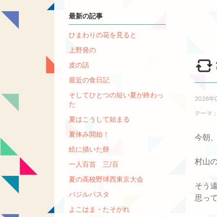
最新の記事
ひまわりの花を見ると
上野発の
皮の話
最近の食日記
そしてひとつの短い夏が終わっ
2026年
た
テーマ
夏はこうして始まる
夏休み開始！
今朝
絵に描いた餅
村山の
一人百首 三/百
夏の高校野球西東京大会
そう
バジルパスタ
思っ
よこはま・たそがれ