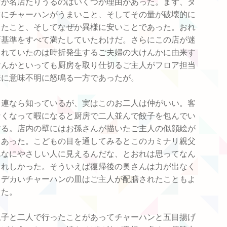
店が名店たりうるのはいくつか理由があった。まず、ダ
ツにチャーハンがうまいこと、そしてその量が破壊的に
ったこと、そしてなぜか異様に安いことであった。おれ
店基準をすべて満たしていたわけだ。さらにこの店が迷
されていたのは時折発生するご夫婦の大けんかに由来す
けんかといっても厨房を取り仕切るご主人がフロア担当
様に意味不明に怒鳴る一方であったが。
常連なら知っているが、実はこのお二人は仲がいい。客
なくなって暇になると厨房で二人並んで餃子を包んでい
する。店内の壁にはお孫さんが描いたご主人の似顔絵が
てあった。こどもの目を通してみるとこのカミナリ親父
んなにやさしい人に見えるんだな、とおれは思ってなん
うれしかった。そういえば復帰後の奥さんは力が出なく
カデカいチャーハンの皿はご主人が配膳されたこともよ
った。
息子と二人で行ったことがあってチャーハンと五目揚げ