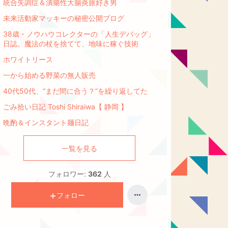
統合失調症＆潰瘍性大腸炎旅好き男
未来活動家マッキーの秘密公開ブログ
38歳・ノウハウコレクターの「人生デバッグ」
日誌。魔法の杖を捨てて、地味に稼ぐ技術
ホワイトリース
一から始める野菜の無人販売
40代50代、“まだ間に合う？”を繰り返してた
ごみ拾い日記 Toshi Shiraiwa【 静岡 】
晩酌＆インスタント麺日記
一覧を見る
フォロワー:
362
人
フォロー