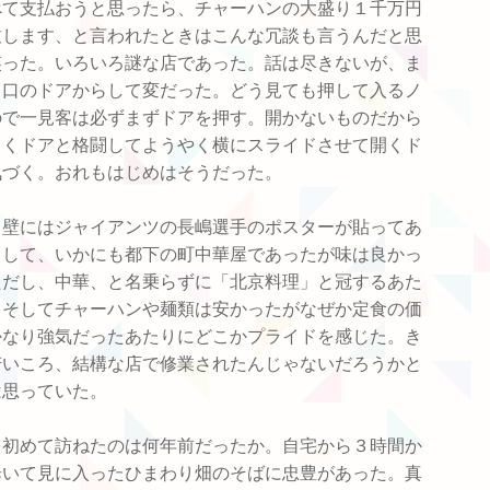
べて支払おうと思ったら、チャーハンの大盛り１千万円
致します、と言われたときはこんな冗談も言うんだと思
笑った。いろいろ謎な店であった。話は尽きないが、ま
り口のドアからして変だった。どう見ても押して入るノ
ので一見客は必ずまずドアを押す。開かないものだから
らくドアと格闘してようやく横にスライドさせて開くド
気づく。おれもはじめはそうだった。
、壁にはジャイアンツの長嶋選手のポスターが貼ってあ
りして、いかにも都下の町中華屋であったが味は良かっ
ただし、中華、と名乗らずに「北京料理」と冠するあた
、そしてチャーハンや麺類は安かったがなぜか定食の価
かなり強気だったあたりにどこかプライドを感じた。き
若いころ、結構な店で修業されたんじゃないだろうかと
は思っていた。
を初めて訪ねたのは何年前だったか。自宅から３時間か
歩いて見に入ったひまわり畑のそばに忠豊があった。真