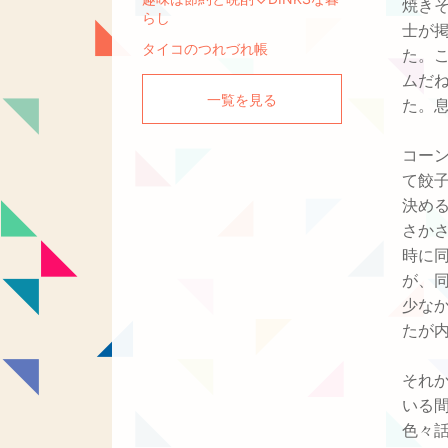
焼き
らし
士が
タイコのつれづれ帳
た。
ムだ
一覧を見る
た。
コー
て餃
決め
さか
時に
が、
少な
たが
それ
いる
色々