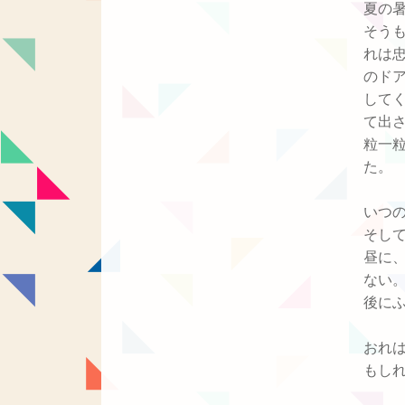
夏の
そう
れは
のド
して
て出
粒一
た。
いつ
そし
昼に
ない
後に
おれ
もし