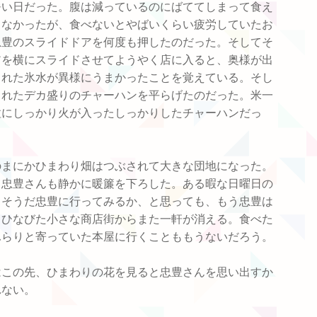
暑い日だった。腹は減っているのにばててしまって食え
もなかったが、食べないとやばいくらい疲労していたお
忠豊のスライドドアを何度も押したのだった。そしてそ
アを横にスライドさせてようやく店に入ると、奥様が出
くれた氷水が異様にうまかったことを覚えている。そし
されたデカ盛りのチャーハンを平らげたのだった。米一
粒にしっかり火が入ったしっかりしたチャーハンだっ
のまにかひまわり畑はつぶされて大きな団地になった。
て忠豊さんも静かに暖簾を下ろした。ある暇な日曜日の
、そうだ忠豊に行ってみるか、と思っても、もう忠豊は
。ひなびた小さな商店街からまた一軒が消える。食べた
ふらりと寄っていた本屋に行くことももうないだろう。
はこの先、ひまわりの花を見ると忠豊さんを思い出すか
れない。