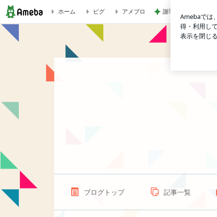
謝罪するわが子を一
ホーム
ピグ
アメブロ
Lotus(断酒中断中)のブログ
ブログトップ
記事一覧