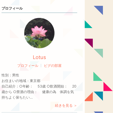
プロフィール
Lotus
プロフィール
ピグの部屋
性別：
男性
お住まいの地域：
東京都
自己紹介：
○年齢： 53歳 ○飲酒開始： 20
歳から ○禁酒の理由： 健康の為 体調を気
持ちよく保ちたい...
続きを見る ＞