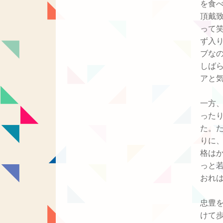
を食
頂戴
って
ず入
ブな
しば
アと
一方
った
た。
りに
格は
っと
おれ
忠豊
けて