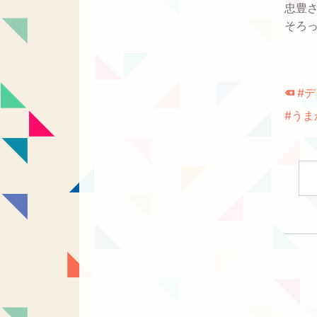
忠豊
そろ
#
#うま